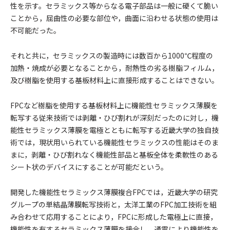
性を示す。セラミックス等からなる電子部品は一般に硬くて脆い
ことから，屈曲性の必要な部位や，曲面に沿わせる状態の使用は
不可能だった。
それと共に，セラミックスの製造時には数百から1000℃程度の
加熱・焼成が必要となることから，耐熱性の劣る樹脂フィルム，
及び樹脂を使用する基板材料上に直接形成することはできない。
FPCなど樹脂を使用する基板材料上に機能性セラミックス薄膜を
転写する従来技術では剥離・ひび割れが深刻だったのに対し，機
能性セラミックス薄膜を電極とともに転写する近畿大学の独自技
術では，現状用いられている機能性セラミックスの性能はそのま
まに，剥離・ひび割れなく機能性部品と基板全体を柔軟性のある
シート状のデバイスにすることが可能だという。
開発した機能性セラミックス薄膜複合FPCでは，近畿大学の研究
グループの単結晶薄膜転写技術と，太洋工業のFPC加工技術を組
み合わせて応用することにより，FPCに形成した電極上に直接，
機能性を有するセラミックス薄膜を接合し，通電により機能性を