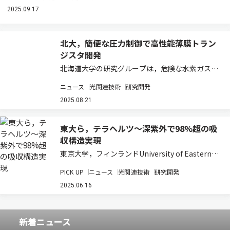
2025.09.17
北大，簡便な圧力制御で高性能薄膜トラン
ジスタ開発
北海道大学の研究グループは，危険な水素ガスや
複雑な圧力制御を用いずに，電界効果移動度約
ニュース
光関連技術
研究開発
90cm2 /V·sの高性能薄膜トランジスタの開発に
成功した（ニュースリリース）。 近年，次世代デ
2025.08.21
ィスプレー用薄膜トランジスタとして，…
東大ら，テラヘルツ～深紫外で98%超の吸
収構造実現
東京大学，フィンランドUniversity of Eastern
Finland，リトアニアState Research Institute
PICK UP
ニュース
光関連技術
研究開発
Center for Physical Sciences and Techno…
2025.06.16
新着ニュース