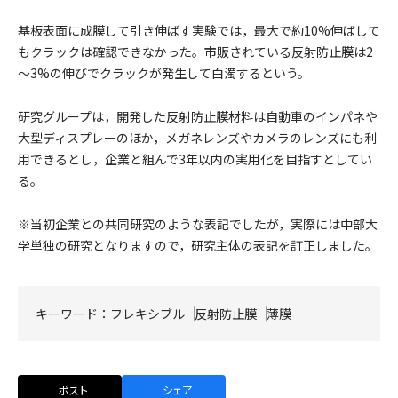
基板表面に成膜して引き伸ばす実験では，最大で約10%伸ばして
もクラックは確認できなかった。市販されている反射防止膜は2
～3%の伸びでクラックが発生して白濁するという。
研究グループは，開発した反射防止膜材料は自動車のインパネや
大型ディスプレーのほか，メガネレンズやカメラのレンズにも利
用できるとし，企業と組んで3年以内の実用化を目指すとしてい
る。
※当初企業との共同研究のような表記でしたが，実際には中部大
学単独の研究となりますので，研究主体の表記を訂正しました。
キーワード：
フレキシブル
反射防止膜
薄膜
ポスト
シェア