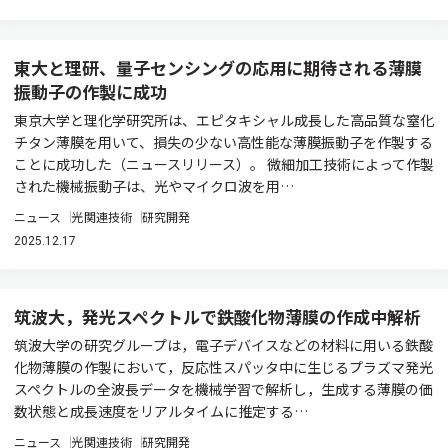
東大と理研、量子センシングの応用に期待される薄膜
振動子の作製に成功
東京大学と理化学研究所は、エピタキシャル成長した高品質な窒化
チタン薄膜を用いて、損失の少ない高性能な薄膜振動子を作製する
ことに成功した（ニュースリリース）。 微細加工技術によって作製
された機械振動子は、光やマイクロ波を用…
ニュース
光関連技術
研究開発
2025.12.17
筑波大，発光スペクトルで鉄酸化物薄膜の作成中解析
筑波大学の研究グループは，電子デバイスなどの材料に用いる鉄酸
化物薄膜の作製において，反応性スパッタ中に生じるプラズマ発光
スペクトルの全波長データを機械学習で解析し，生成する薄膜の価
数状態と成長速度をリアルタイムに推定する…
ニュース
光関連技術
研究開発