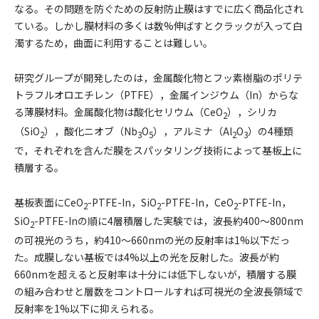
なる。その問題を防ぐための反射防止膜はすでに広く商品化され
ている。しかし膜材料の多くは数%伸ばすとクラックが入って白
濁するため，曲面に利用することは難しい。
研究グループが開発したのは，金属酸化物とフッ素樹脂のポリテ
トラフルオロエチレン（PTFE），金属インジウム（In）からな
る薄膜材料。金属酸化物は酸化セリウム（CeO
），シリカ
2
（SiO
），酸化ニオブ（Nb
O
），アルミナ（Al
O
）の4種類
2
3
5
2
3
で，それぞれを含んだ膜をスパッタリング技術によって基板上に
積層する。
基板表面にCeO
-PTFE-In，SiO
-PTFE-In，CeO
-PTFE-In，
2
2
2
SiO
-PTFE-Inの順に4層積層した実験では，波長約400～800nm
2
の可視光のうち，約410～660nmの光の反射率は1%以下だっ
た。成膜しない基板では4%以上の光を反射した。波長が約
660nmを超えると反射率は十分には低下しないが，積層する膜
の組み合わせと層数をコントロールすれば可視光の全波長領域で
反射率を1%以下に抑えられる。