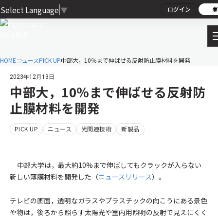
Select Language
▼
ログイン
登
HOME
ニュース
PICK UP
中部大，10％まで伸ばせる反射防止膜材料を開発
2023年12月13日
中部大，10％まで伸ばせる反射防
止膜材料を開発
PICK UP
ニュース
光関連技術
新製品
中部大学は，最大約10%まで伸ばしてもクラックが入らない
新しい薄膜材料を開発した（
ニュースリリース
）。
テレビの画面，透明なガラスやプラスチックの向こうにある景色
や物は，後ろから照らす太陽光や室内用照明の反射で見えにくく