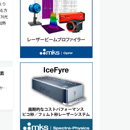
より
る方
CN光
加熱
素
かっ
触媒
エネル
の一