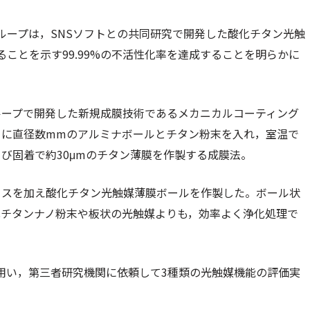
ループは，SNSソフトとの共同研究で開発した酸化チタン光触
せることを示す99.99%の不活性化率を達成することを明らかに
ループで開発した新規成膜技術であるメカニカルコーティング
トに直径数mmのアルミナボールとチタン粉末を⼊れ，室温で
び固着で約30μmのチタン薄膜を作製する成膜法。
セスを加え酸化チタン光触媒薄膜ボールを作製した。ボール状
化チタンナノ粉末や板状の光触媒よりも，効率よく浄化処理で
⽤い，第三者研究機関に依頼して3種類の光触媒機能の評価実