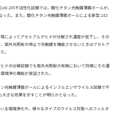
CoV-2の不活性化試験では，酸化チタン光触媒薄膜ボールが，
かとなった。また，酸化チタン光触媒薄膜ボールによる新型コロ
発現によってアセトアルデヒドが分解され濃度が低下し，その
⽅，紫外光照射の停⽌で光触媒を機能させないときはアセトア
した。
デヒドの分解試験でも紫外光照射の有無において同様にその濃
い環境浄化機能が実証された。
タン光触媒薄膜ボールによるインフルエンザウイルス試験で不
にも⼤きな効果を示すことが明らかとなった。
⽤いる環境浄化や，様々なタイプのウイルス対策へのフィルタ