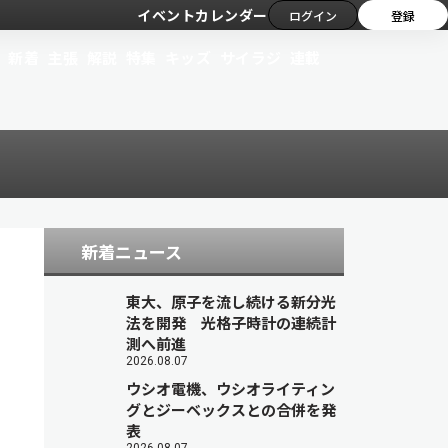
イベントカレンダー
ログイン
登録
新着
主張
解説
特集
キッズ
サイラジ
連載
新着ニュース
東大、原子を流し続ける新分光
法を開発 光格子時計の連続計
測へ前進
2026.08.07
ウシオ電機、ウシオライティン
グとジーベックスとの合併を発
表