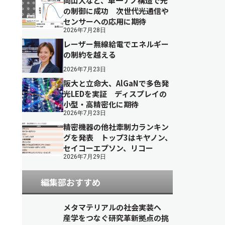
岡山大など、単一ナノ構造で光
の制御に成功 次世代光通信や
センサーへの応用に期待
2026年7月28日
レーザー無線給電でエネルギー
の制約を越える
2026年7月23日
阪大と立命大、AlGaNで多色発
光LEDを実証 ディスプレイの
小型・高精密化に期待
2026年7月23日
精密機器の他社牽制力ランキン
グを発表 トップ3はキヤノン、
セイコーエプソン、リコー
2026年7月29日
編集部おすすめ
メタマテリアルの社会実装へ
産学をつなぐ研究革新拠点の挑