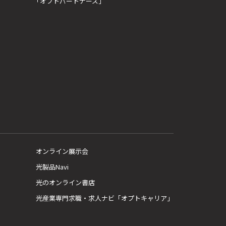
「オプトパートナーズ」
オンライン展示会
光製品Navi
光のオンライン書店
光産業専門求職・求人ナビ「オプトキャリア」