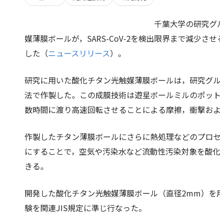
千葉大学の研究グ
媒薄膜ボールが，SARS-CoV-2を検出限界まで減少さ
した（
ニュースリリース
）。
研究に⽤いた酸化チタン光触媒薄膜ボールは，研究グ
法で作製した。この成膜技術は遊星ボールミルのポッ
数時間に渡り⾼速回転させることによる摩擦，衝撃およ
作製したチタン薄膜ボールにさらに熱処理などのプロ
にすることで，空気や汚染⽔など流動性汚染対象を酸
きる。
開発した酸化チタン光触媒薄膜ボール（直径2mm）を
験を関連JIS規定に準じ⾏なった。