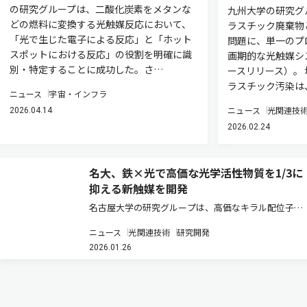
の研究グループは、二酸化炭素をメタンな
九州大学の研究グ
どの燃料に変換する光触媒反応において、
ラスチック廃棄物
「光で生じた電子による反応」と「ホット
問題に、単一のプ
スポットにおける反応」の役割を明確に識
画期的な光触媒シ
別・特定することに成功した。さ…
ースリリース）。 
ラスチック汚染は
ニュース
宇宙・インフラ
ニュース
光関連技
2026.04.14
2026.02.24
名大、鉄×光で高価な光学活性物質を1/3に
抑える新触媒を開発
名古屋大学の研究グループは、高価なキラル配位子X*
の使用量を最小限に抑えることができる理想的なデザ
ニュース
光関連技術
研究開発
インの鉄（III）光触媒の開発に成功した（ニュースリ
2026.01.26
リース）。 金属光触媒は、非金属光触媒に比べて耐久
性に優れている点や、…