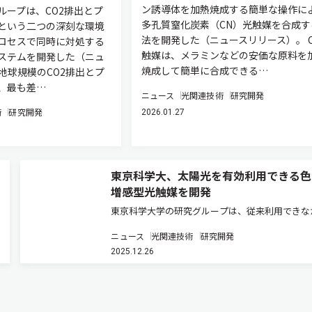
ン誘導体を加熱焼成する簡単な操作に
ループは、CO2排出とプ
多孔質窒化炭素（CN）光触媒を合成す
という二つの深刻な環境
法を開発した（ニュースリリース）。 
ロセスで同時に対処する
触媒は、メラミンなどの安価な原料を
ステムを開発した（ニュ
焼成して簡単に合成できる…
地球規模のCO2排出とプ
、最も差…
ニュース
光関連技術
研究開発
術
研究開発
2026.01.27
東京科学大、太陽光を有効利用できる色
増感型光触媒を開発
東京科学大学の研究グループは、従来利用できな
た波長の可視光も利用できる新しい色素増感型光
ニュース
光関連技術
研究開発
を開発した（ニュースリリース）。 クリーンな
2025.12.26
ギー源として注目されている水素を生成する手法
つとして、光触媒の研究が盛…