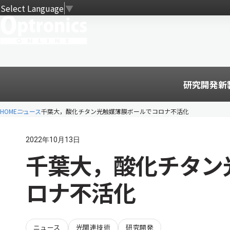
Select Language
▼
研究開発
新
HOME
ニュース
千葉大，酸化チタン光触媒薄膜ボールでコロナ不活化
2022年10月13日
千葉大，酸化チタン
ロナ不活化
ニュース
光関連技術
研究開発