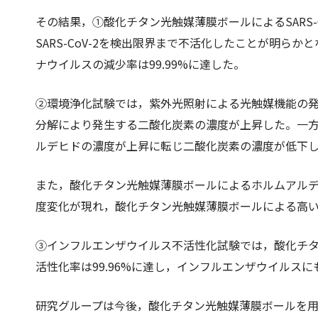
その結果，①酸化チタン光触媒薄膜ボールによるSARS-
SARS-CoV-2を検出限界まで不活化したことが明ら
ナウイルスの減少率は99.99%に達した。
②環境浄化試験では，紫外光照射による光触媒機能の
分解により発⽣する⼆酸化炭素の濃度が上昇した。⼀
ルデヒドの濃度が上昇に転じ⼆酸化炭素の濃度が低下
また，酸化チタン光触媒薄膜ボールによるホルムアル
度変化が現れ，酸化チタン光触媒薄膜ボールによる⾼
③インフルエンザウイルス不活性化試験では，酸化チ
活性化率は99.96%に達し，インフルエンザウイルス
研究グループは今後，酸化チタン光触媒薄膜ボールを