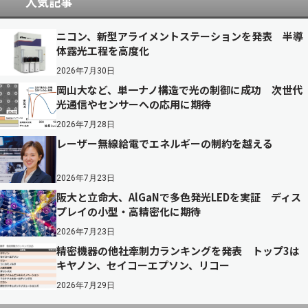
人気記事
ニコン、新型アライメントステーションを発表 半導
体露光工程を高度化
2026年7月30日
岡山大など、単一ナノ構造で光の制御に成功 次世代
光通信やセンサーへの応用に期待
2026年7月28日
レーザー無線給電でエネルギーの制約を越える
2026年7月23日
阪大と立命大、AlGaNで多色発光LEDを実証 ディス
プレイの小型・高精密化に期待
2026年7月23日
精密機器の他社牽制力ランキングを発表 トップ3は
キヤノン、セイコーエプソン、リコー
2026年7月29日