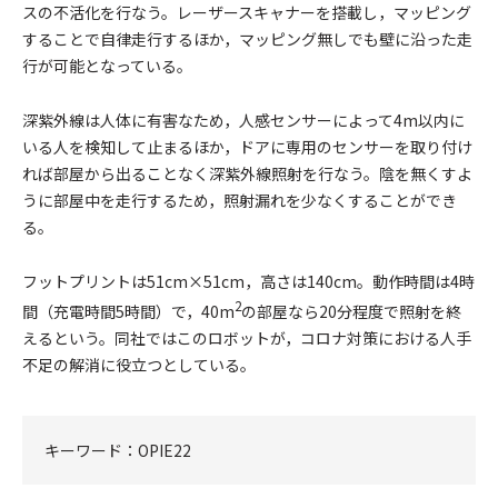
スの不活化を行なう。レーザースキャナーを搭載し，マッピング
することで自律走行するほか，マッピング無しでも壁に沿った走
行が可能となっている。
深紫外線は人体に有害なため，人感センサーによって4m以内に
いる人を検知して止まるほか，ドアに専用のセンサーを取り付け
れば部屋から出ることなく深紫外線照射を行なう。陰を無くすよ
うに部屋中を走行するため，照射漏れを少なくすることができ
る。
フットプリントは51cm×51cm，高さは140cm。動作時間は4時
2
間（充電時間5時間）で，40m
の部屋なら20分程度で照射を終
えるという。同社ではこのロボットが，コロナ対策における人手
不足の解消に役立つとしている。
キーワード：
OPIE22