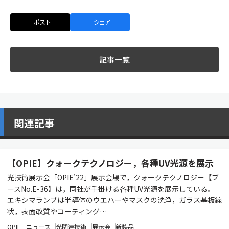
ポスト
シェア
記事一覧
関連記事
【OPIE】クォークテクノロジー，各種UV光源を展示
光技術展示会「OPIE’22」展示会場で，クォークテクノロジー【ブ
ースNo.E-36】は，同社が手掛ける各種UV光源を展示している。
エキシマランプは半導体のウエハーやマスクの洗浄，ガラス基板線
状，表面改質やコーティング…
OPIE
ニュース
光関連技術
展示会
新製品