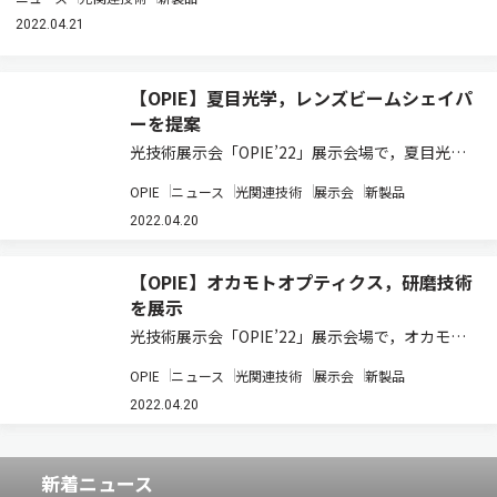
2022.04.21
【OPIE】夏目光学，レンズビームシェイパ
ーを提案
光技術展示会「OPIE’22」展示会場で，夏目光学
【ブースNo.A-33】は，同社の取り組みとして，
OPIE
ニュース
光関連技術
展示会
新製品
レーザーのビームシェイパーの技術を紹介してい
る。 レーザーのビームの形を任意に成形するビー
2022.04.20
ムシェイパーは，特に高出力レー…
【OPIE】オカモトオプティクス，研磨技術
を展示
光技術展示会「OPIE’22」展示会場で，オカモト
オプティクス【ブースNo.B-22】は，同社の研
OPIE
ニュース
光関連技術
展示会
新製品
磨・コーティングなどの高度な加工技術を用いた
製品のサンプルを展示している。 同社では顧客の
2022.04.20
課題に対し光学設計から研磨，コー…
新着ニュース