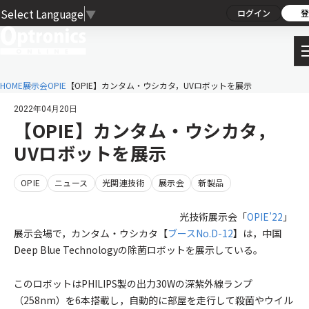
Select Language
▼
ログイン
登
HOME
展示会
OPIE
【OPIE】カンタム・ウシカタ，UVロボットを展示
2022年04月20日
【OPIE】カンタム・ウシカタ，
UVロボットを展示
OPIE
ニュース
光関連技術
展示会
新製品
光技術展示会「
OPIE’22
」
展示会場で，カンタム・ウシカタ【
ブースNo.D-12
】は，中国
Deep Blue Technologyの除菌ロボットを展示している。
このロボットはPHILIPS製の出力30Wの深紫外線ランプ
（258nm）を6本搭載し，自動的に部屋を走行して殺菌やウイル