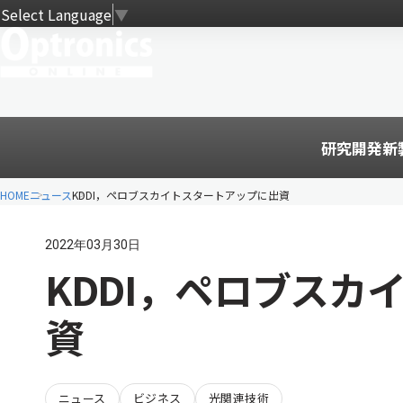
Select Language
▼
研究開発
新
HOME
ニュース
KDDI，ペロブスカイトスタートアップに出資
2022年03月30日
KDDI，ペロブスカ
資
ニュース
ビジネス
光関連技術