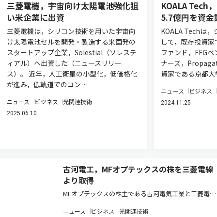
三菱電機，宇宙向け太陽電池強化狙
KOALA Te
い米企業に出資
5.7億円を資金
三菱電機は，シリコン技術を用いた宇宙向
KOALA Tech
け太陽電池セルを開発・製造する米国発の
して，既存投資家
スタートアップ企業，Solestial（ソレステ
ファンド，FFG
ィアル）へ出資した（ニュースリリー
ナーズ，Propagat
ス）。 近年，人工衛星の小型化，低価格化
資家である京都大
が進み，低軌道でのコン…
ニュース
ビジネス
ニュース
ビジネス
光関連技術
2024.11.25
2025.06.10
古河電工，MFオプテックスの株を三菱電線
より取得
MFオプテックスの株主である古河電気工業と三菱電線
工業は，古河電工が三菱電線から同社株式40％を追加
ニュース
ビジネス
光関連技術
取得する株式譲渡契約を締結した（ニュースリリー