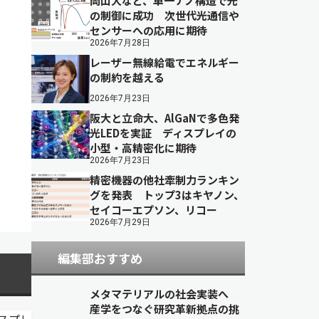
岡山大など、単一ナノ構造で光
の制御に成功 次世代光通信や
センサーへの応用に期待
2026年7月28日
レーザー無線給電でエネルギー
の制約を越える
2026年7月23日
阪大と立命大、AlGaNで多色発
光LEDを実証 ディスプレイの
小型・高精密化に期待
2026年7月23日
精密機器の他社牽制力ランキン
グを発表 トップ3はキヤノン、
セイコーエプソン、リコー
2026年7月29日
編集部おすすめ
メタマテリアルの社会実装へ
産学をつなぐ研究革新拠点の挑