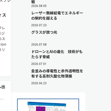
戦
2026.08.05
レーザー無線給電でエネルギー
ィス
の制約を越える
2026.07.23
フレ
グラスが放つ光
モジ
のス
ion
2026.07.08
スリ
ドローンとAIの進化 技術がも
たらす脅威
2026.07.01
金並みの導電性と赤外透明性を
有する高耐久酸化物薄膜
2026.06.23
へ出
を目
業を分
円）を