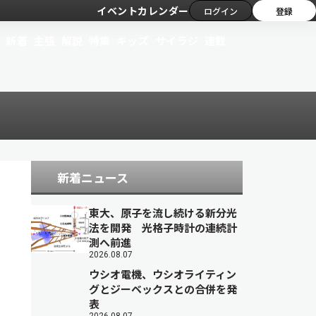
イベントカレンダー
ログイン
登録
新着
主張
解説
特集
キッズ
サイラジ
連載
新着ニュース
東大、原子を流し続ける新分光
法を開発 光格子時計の連続計
測へ前進
2026.08.07
ウシオ電機、ウシオライティン
グとジーベックスとの合併を発
表