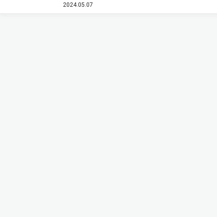
2024.05.07
ス）。株式取得日は，2024年10月1日を予定してい
る。 同社は，2022…