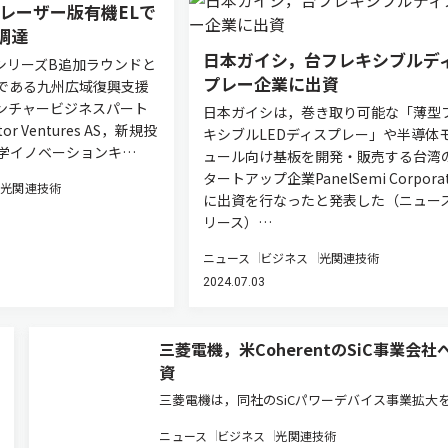
ch，レーザー版有機ELで
調達
日本ガイシ，台フレキシブルデ
は，シリーズB追加ラウンドと
プレー企業に出資
である九州広域復興支援
ベンチャービジネスパート
日本ガイシは，巻き取り可能な「薄型
or Ventures AS，新規投
キシブルLEDディスプレー」や半導体
学イノベーションキ…
ュール向け基板を開発・販売する台湾
タートアップ企業PanelSemi Corporat
光関連技術
に出資を行なったと発表した（ニュー
リース）…
ニュース
ビジネス
光関連技術
2024.07.03
三菱電機，米CoherentのSiC事業会社
資
三菱電機は，同社のSiCパワーデバイス事業拡大
的に，米Coherent Corp.（Coherent）がSiC事
ニュース
ビジネス
光関連技術
社化して設立する新会社へ5億米ドル（約750億