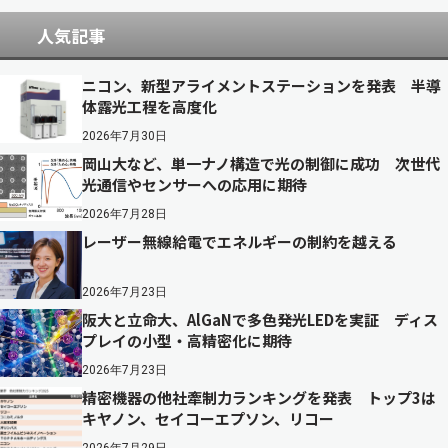
人気記事
ニコン、新型アライメントステーションを発表 半導
体露光工程を高度化
2026年7月30日
岡山大など、単一ナノ構造で光の制御に成功 次世代
光通信やセンサーへの応用に期待
2026年7月28日
レーザー無線給電でエネルギーの制約を越える
2026年7月23日
阪大と立命大、AlGaNで多色発光LEDを実証 ディス
プレイの小型・高精密化に期待
2026年7月23日
精密機器の他社牽制力ランキングを発表 トップ3は
キヤノン、セイコーエプソン、リコー