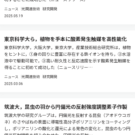
ニュース
光関連技術
研究開発
2025.05.19
東京科学大ら，植物を手本に酸素発生触媒を高性能化
東京科学大学，大阪大学，東京大学，産業技術総合研究所は，植物
をヒントに，①身の回りに豊富に存在する鉄イオンを持ち，②水溶
液中で駆動可能で，③高い耐久性と反応速度を示す酸素発生触媒を
得ることに初めて成功した（ニュースリリー…
ニュース
光関連技術
研究開発
2025.03.06
筑波大，昆虫の羽から円偏光の反射強度調整素子作製
筑波大学の研究グループは，円偏光を反射する昆虫（アオドウコガ
ネ）のさやばねの表面に導電性高分子ポリアニリンをコーティング
し，ポリアニリンの酸化と還元による発色の変化と，昆虫のもつ円