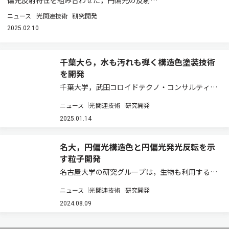
偏光反射特性を組み合わせた，円偏光の反射…
ニュース
光関連技術
研究開発
2025.02.10
千葉大ら，水も汚れも弾く構造色塗装技術
を開発
千葉大学，武田コロイドテクノ・コンサルティン
グ，物質・材料研究機構（NIMS）は，超撥水性
ニュース
光関連技術
研究開発
を示す構造色塗装が可能な技術を開発した（ニュ
ースリリース）。 構造色は，サブミクロンサイズ
2025.01.14
の微細な周期構造に光が当たった際に，光の…
名大，円偏光構造色と円偏光発光反転を示
す粒子開発
名古屋大学の研究グループは，生物も利用するコ
レステリック液晶（CLC）に蛍光色素を導入した
ニュース
光関連技術
研究開発
マイクロメーターサイズで粒径の揃った蛍光性コ
レステリック液晶（FCLC）粒子を開発した（ニ
2024.08.09
ュースリリース）。 ユニークな円偏光発光…