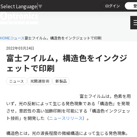
Select Language
▼
ログイン
登
HOME
ニュース
富士フイルム，構造色をインクジェットで印刷
2022年03月24日
富士フイルム，構造色をインクジ
ェットで印刷
ニュース
光関連技術
新製品
富士フイルムは，色素を用
いず，光の反射によって生じる発色現象である「構造色」を発現
させ，意匠性の高い加飾印刷を可能にする「構造色インクジェッ
ト技術」を開発した（
ニュースリリース
）。
構造色とは，光の波長程度の微細構造によって生じる発色現象。