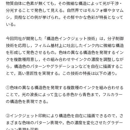
物質自体に色素が無くても，その微細な構造によって光が干渉・
分光することで発色して見える。自然界ではモルフォ蝶やタマム
シ，貝殻などの例が挙げられ，その鮮やかな色彩が特長となって
いる。
今回同社が開発した「構造色インクジェット技術」は，分子制御
技術を応用し，フィルム基材上に吐出したインク内に微細な構造
を形成して発色させるもの。色味の異なる構造色を発現するイン
クを複数種用意し，その組み合わせやインクの濃度を調整しなが
ら，構造色のパターンやグラデーションなどを自在に描画するこ
とで，高い意匠性を実現する。この技術の特長は以下の通り。
①色味の異なる構造色を発現する複数種のインクを組み合わせる
ことで，光の波長によって生じる赤色から青色まで，フルカラー
の構造色を表現できる。
②インクジェット印刷により構造色を自在に描画できるので，さ
まざまな色味のパターン表現や，色の濃度を変化させたグラデー
ション表現も可能。