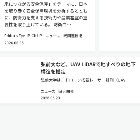
来につながる安全保障」をテーマに、日本
を取り巻く安全保障環境を分析するととも
に、防衛力を支える技術力や産業基盤の重
要性を取り上げている。 防衛白…
Editor's Eye
PICK UP
ニュース
光関連技術
2026.08.05
弘前大など、UAV LiDARで地すべりの地下
構造を推定
弘前大学は、ドローン搭載レーザー計測（UAV
LiDAR）で取得した地表面データから、地すべりの地
ニュース
研究開発
下にある「すべり面」の形状を推定する新たな技術を
2026.06.23
開発したと発表した（ニュースリリース）。 図 ドロ
ーン×3D解析による、す…