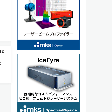
時代
模な
仕組
で発
事）が