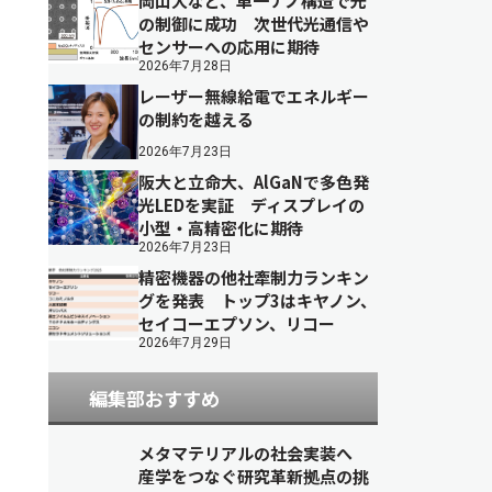
岡山大など、単一ナノ構造で光
の制御に成功 次世代光通信や
センサーへの応用に期待
2026年7月28日
レーザー無線給電でエネルギー
の制約を越える
2026年7月23日
阪大と立命大、AlGaNで多色発
光LEDを実証 ディスプレイの
小型・高精密化に期待
2026年7月23日
精密機器の他社牽制力ランキン
グを発表 トップ3はキヤノン、
セイコーエプソン、リコー
2026年7月29日
編集部おすすめ
メタマテリアルの社会実装へ
産学をつなぐ研究革新拠点の挑