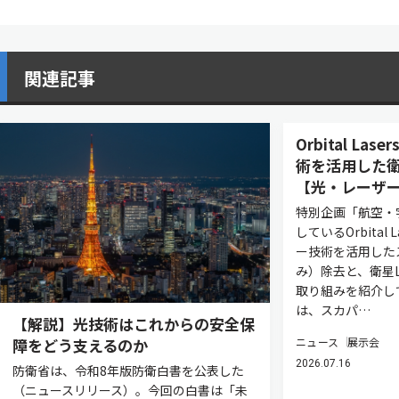
関連記事
Orbital L
術を活用した衛
【光・レーザー
特別企画「航空・
しているOrbital
ー技術を活用した
み）除去と、衛星L
取り組みを紹介し
は、スカパ…
【解説】光技術はこれからの安全保
ニュース
展示会
障をどう支えるのか
2026.07.16
防衛省は、令和8年版防衛白書を公表した
（ニュースリリース）。今回の白書は「未