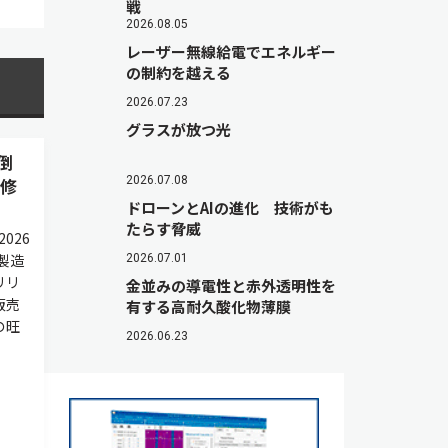
戦
2026.08.05
レーザー無線給電でエネルギー
の制約を越える
2026.07.23
グラスが放つ光
倒
方修
2026.07.08
ドローンとAIの進化 技術がも
たらす脅威
026
製造
2026.07.01
リリ
金並みの導電性と赤外透明性を
販売
有する高耐久酸化物薄膜
の旺
2026.06.23