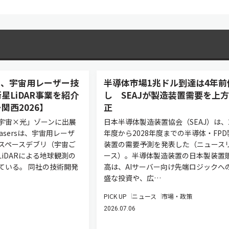
asers、宇宙用レーザー技
半導体市場1兆ドル到達は4年前
星LiDAR事業を紹介
し SEAJが製造装置需要を上
関西2026】
正
宇宙×光」ゾーンに出展
日本半導体製造装置協会（SEAJ）は、2
 Lasersは、宇宙用レーザ
年度から2028年度までの半導体・FPD
スペースデブリ（宇宙ご
装置の需要予測を発表した（ニュース
iDARによる地球観測の
ース）。半導体製造装置の日本製装置
ている。 同社の技術開発
高は、AIサーバー向け先端ロジックへ
盛な投資や、広…
PICK UP
ニュース
市場・政策
2026.07.06