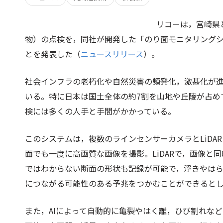
リコーは，宮崎県
物）の点検を，同社が開発した「のり面モニタリングシ
とを発表した（
ニュースリリース
）。
社会インフラの老朽化や自然災害の頻発化，激甚化が
いる。特に日本は国土全体の約7割を山地や丘陵が占め
検には多くの人手と手間がかかっている。
このシステムは，複数のラインセンサーカメラとLiDA
面でも一度に高画質な画像を撮影。LiDARで，画像と
ではわからない断面の形状も記録が可能で，浮きやは
につながる可能性のある予兆をつかむことができると
また，AIによって自動的に亀裂やはく離，ひび割れな