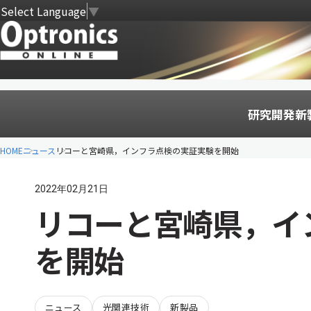
Select Language
▼
研究開発
新
HOME
ニュース
リコーと宮崎県，インフラ点検の実証実験を開始
2022年02月21日
リコーと宮崎県，イ
を開始
ニュース
光関連技術
新製品