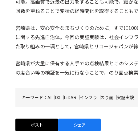
可能。高画質で近景の出力をすることも可能で，細か
回数を重ねることで変状の経時変化を取得することも
宮崎県は，安心安全なまちづくりのために，すでに10
に関する先進自治体。今回の実証実験は，社会インフラ
た取り組みの一環として，宮崎県とリコージャパンが
宮崎県が大量に保有する人手での点検結果とこのシス
の度合い等の検証を一気に行なうことで，のり面点検業
キーワード：
AI
DX
LiDAR
インフラ
のり面
実証実験
ポスト
シェア