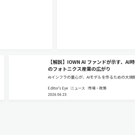
【解説】IOWN AI ファンドが示す、AI
のフォトニクス産業の広がり
AIインフラの重心が、AIモデルを作るための大規
設備から、完成したAIを現場に近い場所で動かす
Editor's Eye
ニュース
市場・政策
みへ移りつつある。NTTなどが2026年6月10日付
2026.06.23
表した投資ファンド「IOWN AI Fund」（関連記
注…