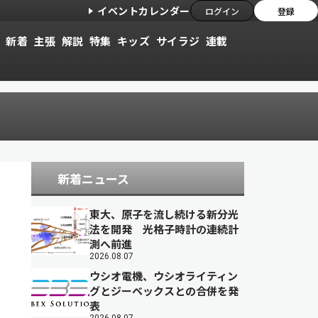
イベントカレンダー
ログイン
登録
新着
主張
解説
特集
キッズ
サイラジ
連載
新着ニュース
東大、原子を流し続ける新分光
法を開発 光格子時計の連続計
測へ前進
2026.08.07
ウシオ電機、ウシオライティン
グとジーベックスとの合併を発
表