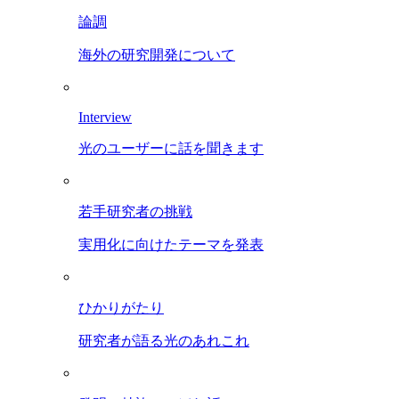
論調
海外の研究開発について
Interview
光のユーザーに話を聞きます
若手研究者の挑戦
実用化に向けたテーマを発表
ひかりがたり
研究者が語る光のあれこれ