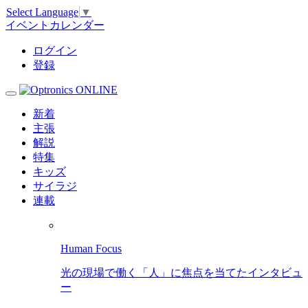
Select Language
▼
イベントカレンダー
ログイン
登録
新着
主張
解説
特集
キッズ
サイラジ
連載
Human Focus
光の現場で働く「人」に焦点を当てたインタビュ
ー