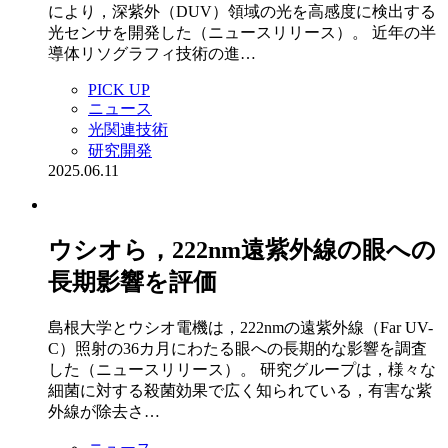
により，深紫外（DUV）領域の光を高感度に検出する
光センサを開発した（ニュースリリース）。 近年の半
導体リソグラフィ技術の進…
PICK UP
ニュース
光関連技術
研究開発
2025.06.11
ウシオら，222nm遠紫外線の眼への
長期影響を評価
島根大学とウシオ電機は，222nmの遠紫外線（Far UV-
C）照射の36カ月にわたる眼への長期的な影響を調査
した（ニュースリリース）。 研究グループは，様々な
細菌に対する殺菌効果で広く知られている，有害な紫
外線が除去さ…