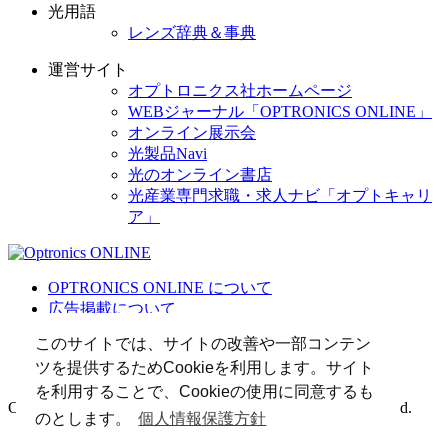
光用語
レンズ辞典＆事典
運営サイト
オプトロニクス社ホームページ
WEBジャーナル「OPTRONICS ONLINE」
オンライン展示会
光製品Navi
光のオンライン書店
光産業専門求職・求人ナビ「オプトキャリ
ア」
OPTRONICS ONLINE について
広告掲載について
運営会社
このサイトでは、サイトの改善や一部コンテン
個人情報
ツを提供するためCookieを利用します。サイト
光関連リンク集
を利用することで、Cookieの使用に同意するも
Copyright (C) 2025 The Optronics Co., Ltd. All rights reserved.
のとします。
個人情報保護方針