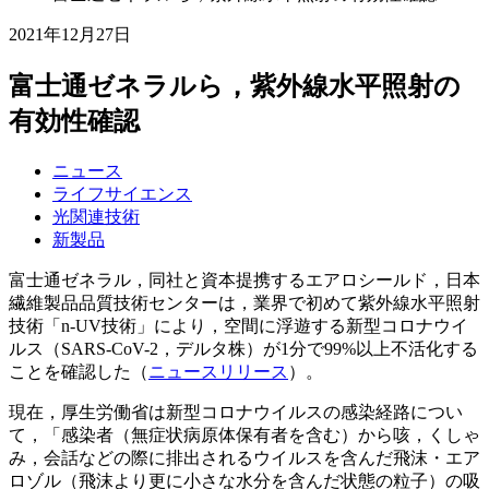
2021年12月27日
富士通ゼネラルら，紫外線水平照射の
有効性確認
ニュース
ライフサイエンス
光関連技術
新製品
富士通ゼネラル，同社と資本提携するエアロシールド，日本
繊維製品品質技術センターは，業界で初めて紫外線水平照射
技術「n-UV技術」により，空間に浮遊する新型コロナウイ
ルス（SARS-CoV-2，デルタ株）が1分で99%以上不活化する
ことを確認した（
ニュースリリース
）。
現在，厚生労働省は新型コロナウイルスの感染経路につい
て，「感染者（無症状病原体保有者を含む）から咳，くしゃ
み，会話などの際に排出されるウイルスを含んだ飛沫・エア
ロゾル（飛沫より更に小さな水分を含んだ状態の粒子）の吸