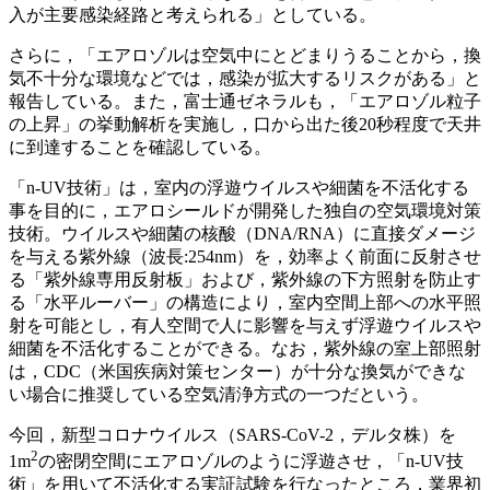
入が主要感染経路と考えられる」としている。
さらに，「エアロゾルは空気中にとどまりうることから，換
気不十分な環境などでは，感染が拡大するリスクがある」と
報告している。また，富士通ゼネラルも，「エアロゾル粒子
の上昇」の挙動解析を実施し，口から出た後20秒程度で天井
に到達することを確認している。
「n-UV技術」は，室内の浮遊ウイルスや細菌を不活化する
事を目的に，エアロシールドが開発した独自の空気環境対策
技術。ウイルスや細菌の核酸（DNA/RNA）に直接ダメージ
を与える紫外線（波長:254nm）を，効率よく前面に反射させ
る「紫外線専用反射板」および，紫外線の下方照射を防止す
る「水平ルーバー」の構造により，室内空間上部への水平照
射を可能とし，有人空間で人に影響を与えず浮遊ウイルスや
細菌を不活化することができる。なお，紫外線の室上部照射
は，CDC（米国疾病対策センター）が十分な換気ができな
い場合に推奨している空気清浄方式の一つだという。
今回，新型コロナウイルス（SARS-CoV-2，デルタ株）を
2
1m
の密閉空間にエアロゾルのように浮遊させ，「n-UV技
術」を用いて不活化する実証試験を行なったところ，業界初