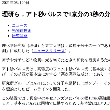
2021年08月20日
理研ら，アト秒パルスで1京分の3秒の
ニュース
光関連技術
研究開発
理化学研究所（理研）と東京大学は，多原子分子の一つである
測」に成功した（
ニュースリリース
）。
原子や分子などの物質に光を当てたときの変化を観測するた
アト秒パルス光は，高強度のフェムト秒パルス光（基本波）
び，その起源が基本波に対する「高次高調波成分」であり，
研究所グループはAPTによって分子を励起し（ポンプ），そ
を標的としたビームラインを開発した。
この装置では，真空中のキセノンガスにパルス幅15fsの高強
ると，基本波とAPTは同軸で伝播するため，基本波はほとん