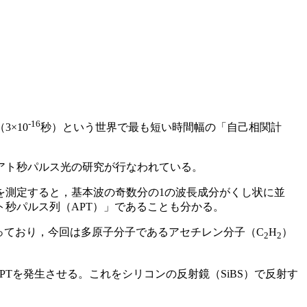
-16
×10
秒）という世界で最も短い時間幅の「自己相関計
アト秒パルス光の研究が行なわれている。
を測定すると，基本波の奇数分の1の波長成分がくし状に並
秒パルス列（APT）」であることも分かる。
っており，今回は多原子分子であるアセチレン分子（C
H
）
2
2
Tを発生させる。これをシリコンの反射鏡（SiBS）で反射す