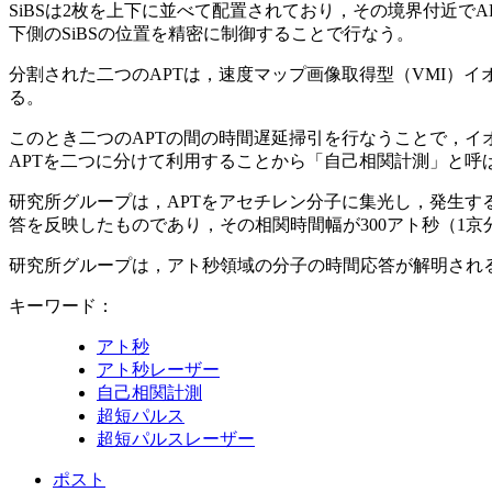
SiBSは2枚を上下に並べて配置されており，その境界付近
下側のSiBSの位置を精密に制御することで行なう。
分割された二つのAPTは，速度マップ画像取得型（VMI）
る。
このとき二つのAPTの間の時間遅延掃引を行なうことで，イ
APTを二つに分けて利用することから「自己相関計測」と呼
研究所グループは，APTをアセチレン分子に集光し，発生す
答を反映したものであり，その相関時間幅が300アト秒（1京
研究所グループは，アト秒領域の分子の時間応答が解明され
キーワード：
アト秒
アト秒レーザー
自己相関計測
超短パルス
超短パルスレーザー
ポスト