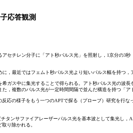
分子応答観測
アセチレン分子に「アト秒パルス光」を照射し，1京分の3秒（3
めに，最近ではフェムト秒パルス光より短いパルス幅を持つ，
を希ガス中に集光することで得られる。アト秒パルス光の波長
また，複数のパルス光が一定時間間隔で並んだ構造を持つ「アト
の反応の様子をもう一つのAPTで探る（プローブ）研究を行な
度チタンサファイアレーザーパルス光を基本波として集光し，AP
ど取り除かれる。