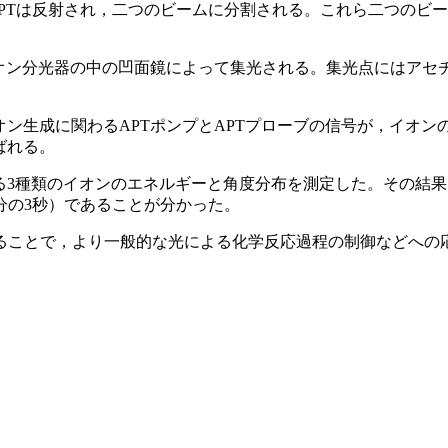
でAPTは反射され，二つのビームに分割される。これら二つの
イオン分光器の中の凹面鏡によって集光される。集光点にはアセ
オン生成に関わるAPTポンプとAPTプローブの信号が，イオ
ばれる。
る3種類のイオンのエネルギーと角度分布を測定した。その結果
分の3秒）であることが分かった。
ることで，より一般的な光による化学反応過程の制御などへの