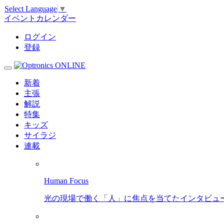
Select Language
▼
イベントカレンダー
ログイン
登録
新着
主張
解説
特集
キッズ
サイラジ
連載
Human Focus
光の現場で働く「人」に焦点を当てたインタビュ