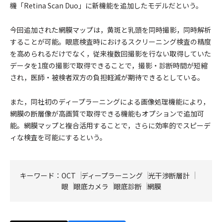
機「Retina Scan Duo」に新機能を追加したモデルだという。
今回追加された網膜マップは，黄斑と乳頭を同時撮影，同時解析
することが可能。眼底検査時におけるスクリーニング検査の精度
を高められるだけでなく，従来複数回撮影を行ない取得していた
データを1度の撮影で取得できることで，撮影・診断時間が短縮
され，医師・被検者双方の負担軽減が期待できるとしている。
また，同社初のディープラーニングによる画像処理機能により，
網膜の断層像が高画質で取得できる機能もオプションで追加可
能。網膜マップと複合活用することで，さらに効率的でスピーデ
ィな検査を可能にするという。
キーワード：
OCT
ディープラーニング
光干渉断層計
眼
眼底カメラ
眼底診断
網膜