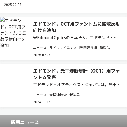
2025.03.27
エドモンド，OCT用ファントムに拡散反射
向けを追加
米Edmund Opticsの日本法人、エドモンド・オ
プティクス・ジャパンは，光干渉断層計（OCT）
ニュース
ライフサイエンス
光関連技術
新製品
用ファントムと拡散反射ファントムを同社の製品
ポートフォリオに加えると発表した（製品ペー
2025.02.06
ジ）。 この製品は，正確で信頼性の…
エドモンド，光干渉断層計（OCT）用ファ
ントム発売
エドモンド・オプティクス・ジャパンは，光干渉
断層計（OCT）用ファントムの販売を開始したと
ニュース
光関連技術
新製品
発表した（製品ページ）。 この製品は，OCTシ
ステムのテストとキャリブレーションを行なうた
2024.11.18
めの管理されたサンプル。 ポイントスプレ…
新着ニュース