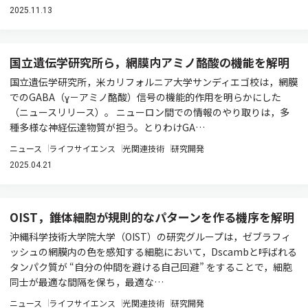
2025.11.13
国立遺伝学研究所ら，網膜内アミノ酪酸の機能を解明
国立遺伝学研究所，米カリフォルニア大学サンディエゴ校は，網膜
でのGABA（ɣ－アミノ酪酸）信号の機能的作用を明らかにした
（ニュースリリース）。 ニューロン間での情報のやり取りは，多
種多様な神経伝達物質が担う。とりわけGA…
ニュース
ライフサイエンス
光関連技術
研究開発
2025.04.21
OIST，錐体細胞が規則的なパターンを作る機序を解明
沖縄科学技術大学院大学（OIST）の研究グループは，ゼブラフィ
ッシュの網膜内の色を感知する細胞において，Dscambと呼ばれる
タンパク質が “自分の仲間を避ける自己回避” をすることで，細胞
同士が最適な間隔を保ち，最適な…
ニュース
ライフサイエンス
光関連技術
研究開発