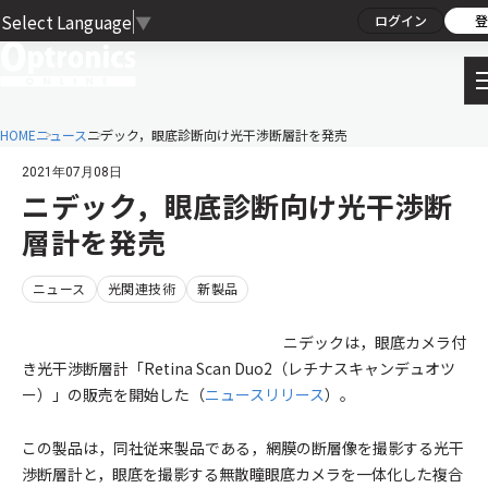
Select Language
▼
ログイン
登
HOME
ニュース
ニデック，眼底診断向け光干渉断層計を発売
2021年07月08日
ニデック，眼底診断向け光干渉断
層計を発売
ニュース
光関連技術
新製品
ニデックは，眼底カメラ付
き光干渉断層計「Retina Scan Duo2（レチナスキャンデュオツ
ー）」の販売を開始した（
ニュースリリース
）。
この製品は，同社従来製品である，網膜の断層像を撮影する光干
渉断層計と，眼底を撮影する無散瞳眼底カメラを一体化した複合