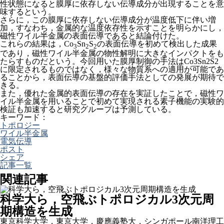
性状態になると膜厚に依存しない伝導成分が出現することを意
味するという。
さらに，この膜厚に依存しない伝導成分が温度低下に伴い増
加，すなわち，金属的な温度依存性を示すことを明らかにし，
磁性ワイル半金属の表面伝導であると結論付けた。
これらの結果は，Co
Sn
S
の表面伝導を初めて検出した成果
3
2
2
であり，磁性ワイル半金属の物性解明に大きなインパクトをも
たらすものだという。今回用いた膜厚制御の手法はCo3Sn2S2
に限定されるものではなく，様々な物質系への適用が可能であ
ることから，表面伝導の基盤的評価手法としての発展が期待で
きる。
また，優れた金属的表面伝導の存在を実証したことで，磁性ワ
イル半金属を用いることで初めて実現される素子機能の実験的
検証も加速すると研究グループは予測している。
キーワード：
トポロジー
ワイル半金属
電気伝導
ポスト
シェア
記事一覧
関連記事
科学大ら，空飛ぶトポロジカル3次元周
期構造を生成
東京科学大学，東京大学，慶應義塾大，シンガポール南洋理工