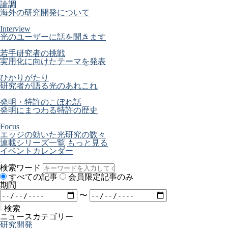
論調
海外の研究開発について
Interview
光のユーザーに話を聞きます
若手研究者の挑戦
実用化に向けたテーマを発表
ひかりがたり
研究者が語る光のあれこれ
発明・特許のこぼれ話
発明にまつわる特許の歴史
Focus
エッジの効いた光研究の数々
連載シリーズ一覧
もっと見る
イベントカレンダー
検索ワード
すべての記事
会員限定記事のみ
期間
〜
検索
ニュースカテゴリー
研究開発