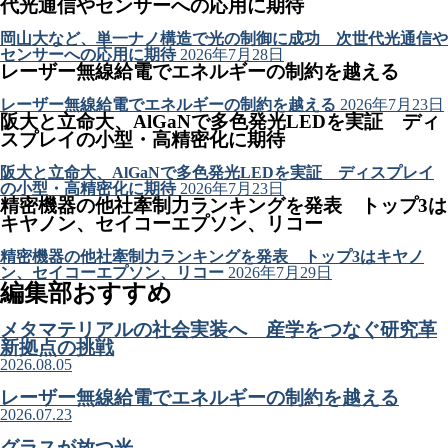
代光通信やセンサーへの応用に期待
岡山大など、単一ナノ構造で光の制御に成功 次世代光通信や
センサーへの応用に期待
2026年7月28日
レーザー無線給電でエネルギーの制約を越える
レーザー無線給電でエネルギーの制約を越える
2026年7月23日
阪大と立命大、AlGaNで多色発光LEDを実証 ディ
スプレイの小型・高精密化に期待
阪大と立命大、AlGaNで多色発光LEDを実証 ディスプレイ
の小型・高精密化に期待
2026年7月23日
精密機器の他社牽制力ランキングを発表 トップ3は
キヤノン、セイコーエプソン、リコー
精密機器の他社牽制力ランキングを発表 トップ3はキヤノ
ン、セイコーエプソン、リコー
2026年7月29日
編集部おすすめ
メタマテリアルの社会実装へ 産学をつなぐ研究革
新拠点の挑戦
2026.08.05
レーザー無線給電でエネルギーの制約を越える
2026.07.23
グラスが放つ光