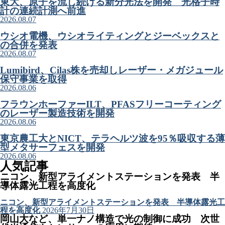
東大、原子を流し続ける新分光法を開発 光格子時
計の連続計測へ前進
2026.08.07
ウシオ電機、ウシオライティングとジーベックスと
の合併を発表
2026.08.07
Lumibird、Cilas株を売却しレーザー・メガジュール
保守事業を取得
2026.08.06
フラウンホーファーILT、PFASフリーコーティング
のレーザー製造技術を開発
2026.08.06
東京農工大とNICT、テラヘルツ波を95％吸収する薄
型メタサーフェスを開発
2026.08.06
人気記事
ニコン、新型アライメントステーションを発表 半
導体露光工程を高度化
ニコン、新型アライメントステーションを発表 半導体露光工
程を高度化
2026年7月30日
岡山大など、単一ナノ構造で光の制御に成功 次世