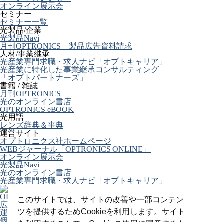
オンライン展示会
セミナー
セミナー一覧
光製品/企業
光製品Navi
月刊OPTRONICS 製品広告資料請求
人材/事業継承
光産業専門求職・求人ナビ「オプトキャリア」
光産業に特化した事業継承コンサルティング
「オプトパートナーズ」
書籍 / 雑誌
月刊OPTRONICS
光のオンライン書店
OPTRONICS eBOOK
光用語
レンズ辞典＆事典
運営サイト
オプトロニクス社ホームページ
WEBジャーナル「OPTRONICS ONLINE」
オンライン展示会
光製品Navi
光のオンライン書店
光産業専門求職・求人ナビ「オプトキャリア」
OPTRONICS ONLINE について
このサイトでは、サイトの改善や一部コンテン
広告掲載について
ツを提供するためCookieを利用します。サイト
運営会社
個人情報