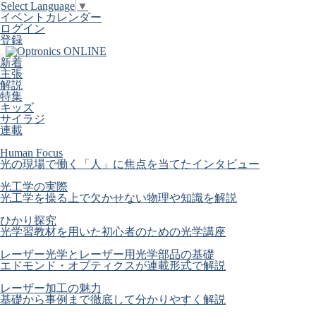
Select Language
▼
イベントカレンダー
ログイン
登録
新着
主張
解説
特集
キッズ
サイラジ
連載
Human Focus
光の現場で働く「人」に焦点を当てたインタビュー
光工学の実際
光工学を操る上で欠かせない物理や知識を解説
ひかり探究
光学習教材を用いた初心者のための光学講座
レーザー光学とレーザー用光学部品の基礎
エドモンド・オプティクスが連載形式で解説
レーザー加工の魅力
基礎から事例まで徹底して分かりやすく解説