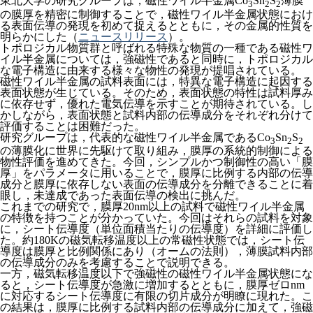
東北大学の研究グループは，磁性ワイル半金属Co
Sn
S
薄膜
3
2
2
の膜厚を精密に制御することで，磁性ワイル半金属状態におけ
る表面伝導の発現を初めて捉えるとともに，その金属的性質を
明らかにした（
ニュースリリース
）。
トポロジカル物質群と呼ばれる特殊な物質の一種である磁性ワ
イル半金属については，強磁性であると同時に，トポロジカル
な電子構造に由来する様々な物性の発現が提唱されている。
磁性ワイル半金属の試料表面には，特異な電子構造に起因する
表面状態が生じている。そのため，表面状態の特性は試料厚み
に依存せず，優れた電気伝導を示すことが期待されている。し
かしながら，表面状態と試料内部の伝導成分をそれぞれ分けて
評価することは困難だった。
研究グループは，代表的な磁性ワイル半金属であるCo
Sn
S
3
2
2
の薄膜化に世界に先駆けて取り組み，膜厚の系統的制御による
物性評価を進めてきた。今回，シンプルかつ制御性の高い「膜
厚」をパラメータに用いることで，膜厚に比例する内部の伝導
成分と膜厚に依存しない表面の伝導成分を分離できることに着
眼し，未達成であった表面伝導の検出に挑んだ。
これまでの研究で，膜厚20nm以上の試料で磁性ワイル半金属
の特徴を持つことが分かっていた。今回はそれらの試料を対象
に，シート伝導度（単位面積当たりの伝導度）を詳細に評価し
た。約180Kの磁気転移温度以上の常磁性状態では，シート伝
導度は膜厚と比例関係にあり（オームの法則），薄膜試料内部
の伝導成分のみを考慮することで説明できる。
一方，磁気転移温度以下で強磁性の磁性ワイル半金属状態にな
ると，シート伝導度が急激に増加するとともに，膜厚ゼロnm
に対応するシート伝導度に有限の切片成分が明瞭に現れた。こ
の結果は，膜厚に比例する試料内部の伝導成分に加えて，強磁