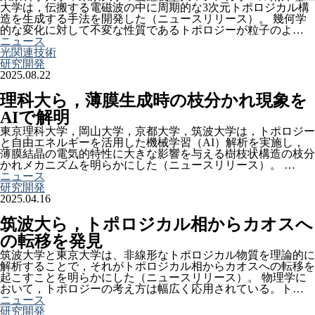
大学は，伝搬する電磁波の中に周期的な3次元トポロジカル構
造を生成する手法を開発した（ニュースリリース）。 幾何学
的な変化に対して不変な性質であるトポロジーが粒子のよ…
ニュース
光関連技術
研究開発
2025.08.22
理科大ら，薄膜生成時の枝分かれ現象を
AIで解明
東京理科大学，岡山大学，京都大学，筑波大学は，トポロジー
と自由エネルギーを活用した機械学習（AI）解析を実施し，
薄膜結晶の電気的特性に大きな影響を与える樹枝状構造の枝分
かれメカニズムを明らかにした（ニュースリリース）。 …
ニュース
研究開発
2025.04.16
筑波大ら，トポロジカル相からカオスへ
の転移を発見
筑波大学と東京大学は、非線形なトポロジカル物質を理論的に
解析することで，それがトポロジカル相からカオスへの転移を
起こすことを明らかにした（ニュースリリース）。 物理学に
おいて，トポロジーの考え方は幅広く応用されている。ト…
ニュース
研究開発