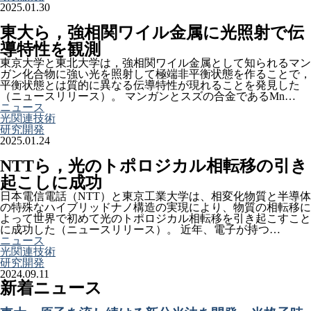
2025.01.30
東大ら，強相関ワイル金属に光照射で伝
導特性を観測
東京大学と東北大学は，強相関ワイル金属として知られるマン
ガン化合物に強い光を照射して極端非平衡状態を作ることで，
平衡状態とは質的に異なる伝導特性が現れることを発見した
（ニュースリリース）。 マンガンとスズの合金であるMn…
ニュース
光関連技術
研究開発
2025.01.24
NTTら，光のトポロジカル相転移の引き
起こしに成功
日本電信電話（NTT）と東京工業大学は、相変化物質と半導体
の特殊なハイブリッドナノ構造の実現により、物質の相転移に
よって世界で初めて光のトポロジカル相転移を引き起こすこと
に成功した（ニュースリリース）。 近年、電子が持つ…
ニュース
光関連技術
研究開発
2024.09.11
新着ニュース