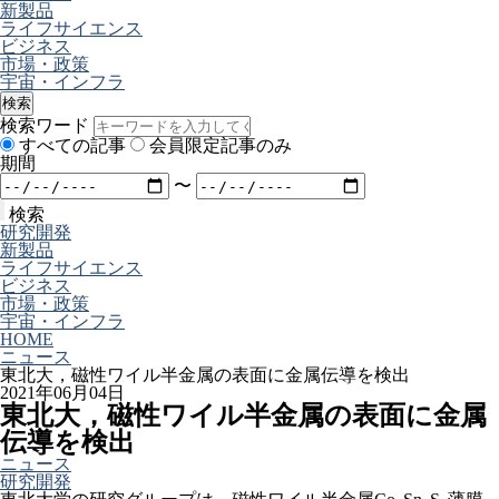
新製品
ライフサイエンス
ビジネス
市場・政策
宇宙・インフラ
検索
検索ワード
すべての記事
会員限定記事のみ
期間
〜
検索
研究開発
新製品
ライフサイエンス
ビジネス
市場・政策
宇宙・インフラ
HOME
ニュース
東北大，磁性ワイル半金属の表面に金属伝導を検出
2021年06月04日
東北大，磁性ワイル半金属の表面に金属
伝導を検出
ニュース
研究開発