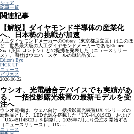
シェア
記事一覧
関連記事
【解説】ダイヤモンド半導体の産業化
へ、日本勢の挑戦が加速
人工ダイヤモンドメーカーのOrbray（東京都足立区）はこのほ
ど、世界最大級の人工ダイヤモンドメーカーであるElement
Six（英国 ロンドン）との提携を発表した（ニュースリリー
ス）。両社はウエハースケールの単結晶ダ…
Editor's Eye
PICK UP
ニュース
ビジネス
2026.06.22
ウシオ、光電融合デバイスでも実績があ
る、一括投影露光装置の最新モデルを受
注へ
ウシオ電機は、ウェハ向け一括投影露光装置UX-4シリーズの
新製品として、LED光源を搭載した「UX-44101SCB」および
「UX-45114SCB」を開発し、2026年7月より受注を開始する
（ニュースリリース）。UX-…
ニュース