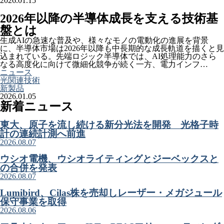
2026.01.15
2026年以降の半導体成長を支える技術基
盤とは
生成AIの急速な普及や、様々なモノの電動化の進展を背景
に、半導体市場は2026年以降も中長期的な成長軌道を描くと見
込まれている。先端ロジック半導体では、AI処理能力のさら
なる高度化に向けて微細化競争が続く一方、電力インフ…
ニュース
光関連技術
新製品
2026.01.05
新着ニュース
東大、原子を流し続ける新分光法を開発 光格子時
計の連続計測へ前進
2026.08.07
ウシオ電機、ウシオライティングとジーベックスと
の合併を発表
2026.08.07
Lumibird、Cilas株を売却しレーザー・メガジュール
保守事業を取得
2026.08.06