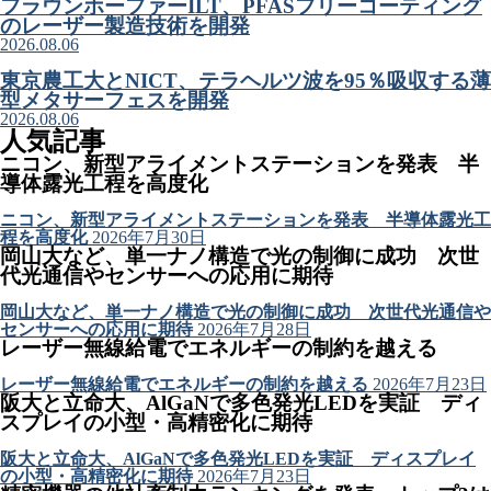
フラウンホーファーILT、PFASフリーコーティング
のレーザー製造技術を開発
2026.08.06
東京農工大とNICT、テラヘルツ波を95％吸収する薄
型メタサーフェスを開発
2026.08.06
人気記事
ニコン、新型アライメントステーションを発表 半
導体露光工程を高度化
ニコン、新型アライメントステーションを発表 半導体露光工
程を高度化
2026年7月30日
岡山大など、単一ナノ構造で光の制御に成功 次世
代光通信やセンサーへの応用に期待
岡山大など、単一ナノ構造で光の制御に成功 次世代光通信や
センサーへの応用に期待
2026年7月28日
レーザー無線給電でエネルギーの制約を越える
レーザー無線給電でエネルギーの制約を越える
2026年7月23日
阪大と立命大、AlGaNで多色発光LEDを実証 ディ
スプレイの小型・高精密化に期待
阪大と立命大、AlGaNで多色発光LEDを実証 ディスプレイ
の小型・高精密化に期待
2026年7月23日