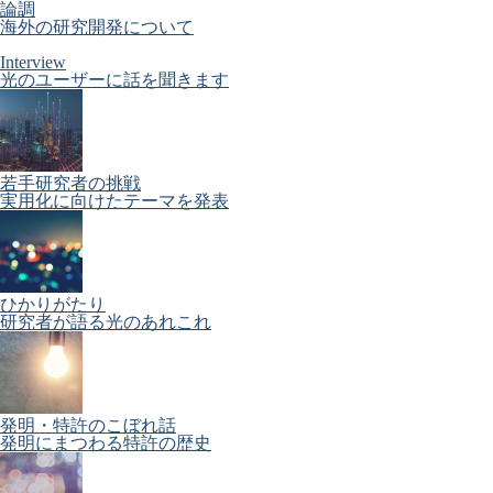
論調
海外の研究開発について
Interview
光のユーザーに話を聞きます
若手研究者の挑戦
実用化に向けたテーマを発表
ひかりがたり
研究者が語る光のあれこれ
発明・特許のこぼれ話
発明にまつわる特許の歴史