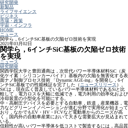
研究開発
新製品
ライフサイエンス
ビジネス
市場・政策
宇宙・インフラ
HOME
ニュース
関学ら，6インチSiC基板の欠陥ゼロ技術を実現
2021年03月02日
関学ら，6インチSiC基板の欠陥ゼロ技術
を実現
ニュース
研究開発
関西学院大学と豊田通商は，次世代パワー半導体材料SiC（炭
化ケイ素：シリコンカーバイド）基板内の欠陥を無害化する表
面ナノ制御プロセス技術 「Dynamic AGE-ing」を開発し，6イ
ンチSiC基板での性能検証を完了した（
ニュースリリース
）。
SiCは，現在広く普及しているパワー半導体材料であるSiと比
較して，電力ロスを大幅に低減でき，電力利用の効率化および
冷却装置の小型化を可能にする。
中・高耐圧デバイスを必要とする自動車，鉄道，産業機器，電
力などグリーンイノベーションが進む分野で実用化が始まって
おり，なかでもEV・HV・FCVなど電動車からのニーズが高
く，国内外の自動車産業において大きな需要拡大が見込まれて
いる。
信頼性が高いパワー半導体を低コストで製造するには，高品質