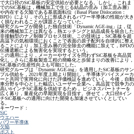
で大口径のSiC基板の安定供給が必要となる。しかし，これま
でのSiC基板は，機械加工で生じる結晶の歪み（加工歪み層）
や内在する欠陥である基底面転位（Basal Plane Dislocation：
BPD）により，その上に形成されるパワー半導体の性能が大き
く損なわれることが課題となっていた。
研究グループが開発した独自技術「Dynamic AGE-ing」は，従
来の機械加工とは異なる，熱エッチングと結晶成長を統合した
非接触型のナノ制御プロセス技術。この技術は，SiC基板を超
高温下の気相環境におくことで表面の原子配列を自律的に整え
ることにより，加工歪み層の完全除去の機能に加えて，BPDの
伝播遮断による無害化を実現するという。
この適用により，メーカーやサイズを問わずSiC基板を高品質
化し，さらに基板製造工程の簡略化と歩留まりの改善により，
SiC基板の生産性向上も可能にした。
研究グループは「Dynamic AGE-ing」を適用したSiC基板のサン
プル供給を，2021年度上期より開始し，半導体デバイスメーカ
ーと共同で実用化に向けた評価検証を進めていく。今後，自動
車分野を中心とした幅広いユーザー企業へ，高品質で競争力の
高い6インチSiC基板を供給するため， ビジネスパートナーを
広く募り，量産化の早期実現を目指す。併せて，大口径8イン
チSiC基板への適用に向けた開発も加速させていくとしてい
る。
キーワード：
SiC
ウエハー
パワー半導体
欠陥
ポスト