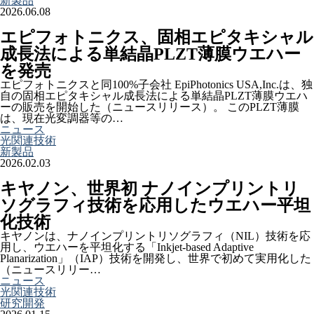
新製品
2026.06.08
エピフォトニクス、固相エピタキシャル
成長法による単結晶PLZT薄膜ウエハー
を発売
エピフォトニクスと同100%子会社 EpiPhotonics USA,Inc.は、独
自の固相エピタキシャル成長法による単結晶PLZT薄膜ウエハ
ーの販売を開始した（ニュースリリース）。 このPLZT薄膜
は、現在光変調器等の…
ニュース
光関連技術
新製品
2026.02.03
キヤノン、世界初 ナノインプリントリ
ソグラフィ技術を応用したウエハー平坦
化技術
キヤノンは、ナノインプリントリソグラフィ（NIL）技術を応
用し、ウエハーを平坦化する「Inkjet-based Adaptive
Planarization」（IAP）技術を開発し、世界で初めて実用化した
（ニュースリリー…
ニュース
光関連技術
研究開発