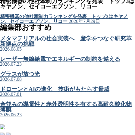
精密機器の他社牽制力ランキングを発表 トップ3は
キヤノン、セイコーエプソン、リコー
精密機器の他社牽制力ランキングを発表 トップ3はキヤノ
ン、セイコーエプソン、リコー
2026年7月29日
編集部おすすめ
メタマテリアルの社会実装へ 産学をつなぐ研究革
新拠点の挑戦
2026.08.05
レーザー無線給電でエネルギーの制約を越える
2026.07.23
グラスが放つ光
2026.07.08
ドローンとAIの進化 技術がもたらす脅威
2026.07.01
金並みの導電性と赤外透明性を有する高耐久酸化物
薄膜
2026.06.23