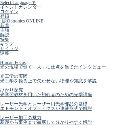
Select Language
▼
イベントカレンダー
ログイン
登録
新着
主張
解説
特集
キッズ
サイラジ
連載
Human Focus
光の現場で働く「人」に焦点を当てたインタビュー
光工学の実際
光工学を操る上で欠かせない物理や知識を解説
ひかり探究
光学習教材を用いた初心者のための光学講座
レーザー光学とレーザー用光学部品の基礎
エドモンド・オプティクスが連載形式で解説
レーザー加工の魅力
基礎から事例まで徹底して分かりやすく解説