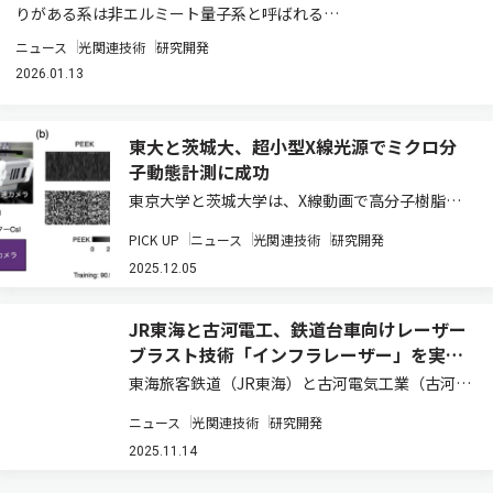
りがある系は⾮エルミート量⼦系と呼ばれる…
ニュース
光関連技術
研究開発
2026.01.13
東大と茨城大、超小型X線光源でミクロ分
子動態計測に成功
東京大学と茨城大学は、X線動画で高分子樹脂内
のミクロ分子運動を捉える新たな動態計測手法
PICK UP
ニュース
光関連技術
研究開発
「透過 X 線明滅法（TXB）」を開発した（ニュー
スリリース）。 X線透過像は臨床ではレントゲン
2025.12.05
検査として利用されているが、今まで実験…
JR東海と古河電工、鉄道台車向けレーザー
ブラスト技術「インフラレーザー」を実用
化
東海旅客鉄道（JR東海）と古河電気工業（古河電
工）は、鉄道台車の探傷試験に先立つ塗膜除去工
ニュース
光関連技術
研究開発
程において、古河電工が開発したインフラ構造物
向けレーザーブラスト技術「インフラレーザー」
2025.11.14
を採用し、2025年6月から運用を開始した…