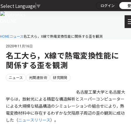
Select Language
▼
ログイン
登
HOME
ニュース
名工大ら，X線で熱電変換性能に関係する歪を観測
2020年11月16日
名工大ら，X線で熱電変換性能に
関係する歪を観測
ニュース
光関連技術
研究開発
名古屋工業大学と名古屋大
学らは，放射光による精密な構造解析とスーパーコンピューター
による大規模な結晶構造のシミュレーションの組合せにより，熱
電変換材料中に存在するわずかな欠陥原子周辺の歪の観測に成功
した（
ニュースリリース
）。