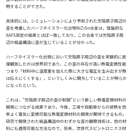
明することができた。
具体的には，シミュレーションにより予測された欠陥原子周辺の
歪を考慮したハーフホイスラー化合物NiZrSn合金は，理論的な
XAFS測定の結果とほぼ一致しており，この合金では欠陥原子周
辺の結晶構造に歪が生じていることが分かった。
ハーフホイスラー化合物において欠陥原子周辺の歪を実験的に直
接観測したのは世界初であり，この歪の存在が高い熱電変換性能
つまり「材料中に温度差を加えた際に大きな電圧を生み出すが熱
は伝えにくくする」，というしくみに関与していることが明らか
になったという。
これは，”欠陥原子周辺の歪の制御”という新しい熱電変換材料の
開発につながる成果であり，今後，工場や自動車からの排熱を効
率よく電気に変換可能な熱電変換材料の開発が期待できるもの。
研究で開発された結晶構造中のわずかな歪の観察技術は，他の材
料にも適用可能な方法なので，将来，次世代スピントロニクス材