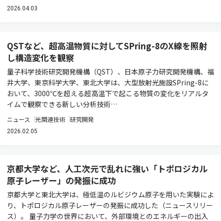
2026.04.03
QSTなど、超高温物質に対してSPring-8のX線を照射
し構造変化を観察
量子科学技術研究開発機構（QST）、日本原子力研究開発機構、福
井大学、東京科学大学、東北大学は、大型放射光施設SPring-8に
おいて、3000℃を超える超高温下で起こる物質の変化をリアルタ
イムで観察できる新しい分析技術…
ニュース
光関連技術
研究開発
2026.02.05
京都大学など、人工次元で乱れに強い「トポロジカル
原⼦レーザー」の発振に成功
京都⼤学と東北⼤学は、極低温のルビジウム原⼦を⽤いた実験によ
り、トポロジカル原⼦レーザーの発振に成功した（ニュースリリー
ス）。 量⼦⼒学の世界において、外部環境とのエネルギーの出⼊