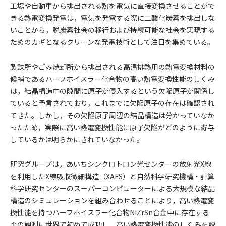
工場や自動車から排出される熱を電気に直接変換させることがで
きる熱電変換発電は，電気を発電する際に二酸化炭素を排出しな
いことから，脱炭素社会の移行および持続可能な社会を実現する
ためのカギとなるクリーンな発電技術として注目を集めている。
製鉄所やごみ焼却所から排出される高温排熱用の熱電変換材料の
候補であるハーフホイスラー化合物の高い熱電変換性能のしくみ
は，結晶構造中の隙間に原子が侵入するという欠陥原子が関係し
ていると予言されており，これまでに欠陥原子の存在は確認され
てきた。しかし，その欠陥原子周辺の結晶構造は分かっていなか
ったため，実際に高い熱電変換性能に原子欠陥がどのように寄与
しているかは明らかにされていなかった。
研究グループは，あいちシンクロトロン光センターの放射光X線
を利用したX線吸収微細構造（XAFS）と自然科学研究機構・計算
科学研究センターのスーパーコンピューターによる大規模な結晶
構造のシミュレーションを組み合わせることにより，高い熱電変
換性能を持つハーフホイスラー化合物NiZrSn合金中に存在する
歪の観測に世界で初めて成功し，高い熱電変換性能のしくみを説