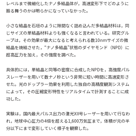
レベルまで微細化したナノ多結晶体が，高速変形下でどのように
振る舞うのかは明らかになっていなかった。
小さな結晶を石垣のように隙間なく詰め込んだ多結晶材料は，同
じサイズの単結晶材料よりも強くなると言われている。研究グル
ープは，その効果が最大になると考えられる数10nmサイズの微
結晶を焼結させた，“ナノ多結晶”状態のダイヤモンド（NPD）に
超高圧力を加え，その強度を調べた。
具体的には，単結晶と同等の密度に合成したNPDを，高強度パル
スレーザーを用いて数ナノ秒という非常に短い時間に高速変形さ
せた。光のドップラー効果を利用した独自の高精度観測システム
によって，その圧縮変形特性をリアルタイムで計測することに成
功した。
実験は，国内最大パルス出力の激光XII号レーザーを用いて行なわ
れ，地球中心圧力の4倍を超える1,600万気圧まで，体積が元の半
分以下にまで変形していく様子を観察した。