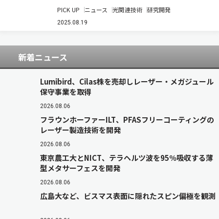
開発機構は，Snイオンをナノダイヤモンドに注入
PICK UP
ニュース
光関連技術
研究開発
し熱処理を施すことで，ノイズとなる背景光子の
発生がほとんど無い，単一 SnV中心を内包するナ
2025.08.19
ノダイヤモンドの開発に成功した（ニュー…
新着ニュース
Lumibird、Cilas株を売却しレーザー・メガジュール
保守事業を取得
2026.08.06
フラウンホーファーILT、PFASフリーコーティングの
レーザー製造技術を開発
2026.08.06
東京農工大とNICT、テラヘルツ波を95％吸収する薄
型メタサーフェスを開発
2026.08.06
広島大など、ビスマス表面に隠れたスピン偏極を観測