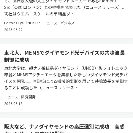
ど、世界最大級の人工ダイヤモンドメーカーであるElement
Six（英国 ロンドン）との提携を発表した（ニュースリリース）。
両社はウエハースケールの単結晶ダ…
Editor's Eye
PICK UP
ニュース
ビジネス
2026.06.22
東北大、MEMSでダイヤモンド光デバイスの共鳴波長
制御に成功
東北大学は、超ナノ微結晶ダイヤモンド（UNCD）製フォトニック
結晶とMEMSアクチュエータを集積した新しいダイヤモンド光デバ
イスを開発し、MEMSによる機械的変形を用いて共鳴波長を制御す
ることに成功した（ニュースリリース…
ニュース
研究開発
2026.06.18
阪大など、ナノダイヤモンドの高圧選別に成功 高感