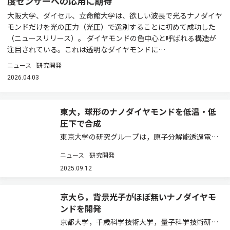
度センサーへの応用に期待
大阪大学、ダイセル、立命館大学は、欲しい波長で光るナノダイヤ
モンドだけを光の圧力（光圧）で選別することに初めて成功した
（ニュースリリース）。 ダイヤモンドの色中心と呼ばれる構造が
注目されている。これは透明なダイヤモンドに…
ニュース
研究開発
2026.04.03
東大，球形のナノダイヤモンドを低温・低
圧下で合成
東京大学の研究グループは，原子分解能透過電子
顕微鏡を用いて，ダイヤモンド骨格であるアダマ
ニュース
研究開発
ンタン（Ad）の結晶に電子線照射することで，ナ
ノサイズの球形のダイヤモンドを合成することに
2025.09.12
成功した（ニュースリリース）。 ダイヤモン…
京大ら，背景光子がほぼ無いナノダイヤモ
ンドを開発
京都大学，千歳科学技術大学，量子科学技術研究