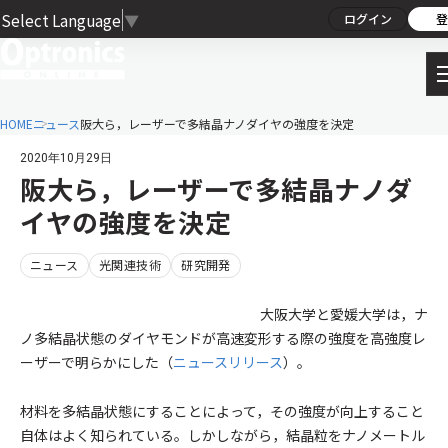
Select Language
▼
ログイン
登
HOME
ニュース
阪大ら，レーザーで多結晶ナノダイヤの強度を決定
2020年10月29日
阪大ら，レーザーで多結晶ナノダ
イヤの強度を決定
ニュース
光関連技術
研究開発
大阪大学と愛媛大学は，ナ
ノ多結晶状態のダイヤモンドが高速変形する際の強度を高強度レ
ーザーで明らかにした（
ニュースリリース
）。
材料を多結晶状態にすることによって，その強度が向上すること
自体はよく知られている。しかしながら，結晶粒をナノメートル