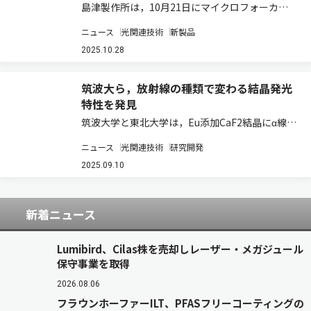
島津製作所は，10月21日にマイクロフォーカスX
線CTシステム「inspeXio 7000」を発売した（ニ
ニュース
光関連技術
新製品
ュースリリース）。希望販売価格は，1億1495万
円（税込み）。 マイクロフォーカスX線CTシステ
2025.10.28
ムは，X線を使って…
筑波大ら，放射線の種類で変わる結晶発光
特性を発見
筑波大学と東北大学は，Eu添加CaF2結晶にα線を
照射すると，X線を照射したときよりも長い波長
ニュース
光関連技術
研究開発
の光が多く発生することを世界で初めて発見した
（ニュースリリース）。 シンチレータは放射線の
2025.09.10
エネルギーを光に変換する物質。その中…
新着ニュース
Lumibird、Cilas株を売却しレーザー・メガジュール
保守事業を取得
2026.08.06
フラウンホーファーILT、PFASフリーコーティングの