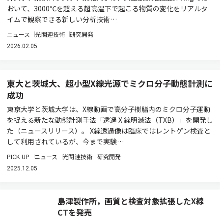
おいて、3000℃を超える超高温下で起こる物質の変化をリアルタ
イムで観察できる新しい分析技術…
ニュース
光関連技術
研究開発
2026.02.05
東大と茨城大、超小型X線光源でミクロ分子動態計測に
成功
東京大学と茨城大学は、X線動画で高分子樹脂内のミクロ分子運動
を捉える新たな動態計測手法「透過 X 線明滅法（TXB）」を開発し
た（ニュースリリース）。 X線透過像は臨床ではレントゲン検査と
して利用されているが、今まで実験…
PICK UP
ニュース
光関連技術
研究開発
2025.12.05
島津製作所，画質と検査対象拡張したX線
CTを発売