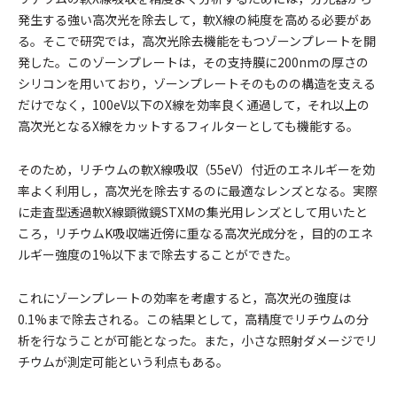
発生する強い高次光を除去して，軟X線の純度を高める必要があ
る。そこで研究では，高次光除去機能をもつゾーンプレートを開
発した。このゾーンプレートは，その支持膜に200nmの厚さの
シリコンを用いており，ゾーンプレートそのものの構造を支える
だけでなく，100eV以下のX線を効率良く通過して，それ以上の
高次光となるX線をカットするフィルターとしても機能する。
そのため，リチウムの軟X線吸収（55eV）付近のエネルギーを効
率よく利用し，高次光を除去するのに最適なレンズとなる。実際
に走査型透過軟X線顕微鏡STXMの集光用レンズとして用いたと
ころ，リチウムK吸収端近傍に重なる高次光成分を，目的のエネ
ルギー強度の1%以下まで除去することができた。
これにゾーンプレートの効率を考慮すると，高次光の強度は
0.1%まで除去される。この結果として，高精度でリチウムの分
析を行なうことが可能となった。また，小さな照射ダメージでリ
チウムが測定可能という利点もある。