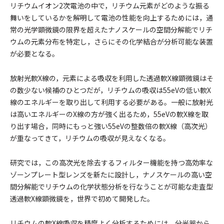
リチウムイオン2次電池の中で，リチウム元素がどのような振る
舞いをしているかを解明して電池の性能を向上するためには，通
常の光学顕微鏡の限界を超えたナノスケールの空間分解能でリチ
ウムの元素分布を特定し，さらにその化学結合が分析可能な装置
が必要となる。
放射光軟X線の，元素による吸収を利用した透過軟X線顕微鏡はそ
の数少ない候補のひとつだが，リチウムの吸収は55eVの低い軟X
線のエネルギーを取り出して利用する必要がある。一般に放射光
は高いエネルギーのX線の方が強く出るため，55eVの軟X線を取
り出す場合，同時にもっと強い55eVの整数倍の軟X線（高次光）
が重なってきて，リチウムの吸収が見えなくなる。
研究では，この高次光を除去するフィルター機能を持つ高効率な
ゾーンプレート型レンズを新たに設計し，ナノスケールの高い空
間分解能でリチウムの化学状態分析を行なうことが可能な走査型
透過軟X線顕微鏡を，世界で初めて開発した。
リチウムの軟X線吸収を精度よく分析するためには，分光器から