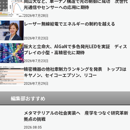
岡山大など、単一ナノ構造で光の制御に成功 次世代
光通信やセンサーへの応用に期待
2026年7月28日
レーザー無線給電でエネルギーの制約を越える
2026年7月23日
阪大と立命大、AlGaNで多色発光LEDを実証 ディス
プレイの小型・高精密化に期待
2026年7月23日
精密機器の他社牽制力ランキングを発表 トップ3は
キヤノン、セイコーエプソン、リコー
2026年7月29日
編集部おすすめ
メタマテリアルの社会実装へ 産学をつなぐ研究革新
拠点の挑戦
2026.08.05