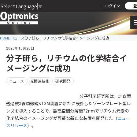
Select Language
▼
ログイン
登
HOME
ニュース
分子研ら，リチウムの化学結合イメージングに成功
2020年10月26日
分子研ら，リチウムの化学結合イ
メージングに成功
ニュース
光関連技術
研究開発
分子科学研究所は，走査型
透過軟X線顕微鏡STXM装置に新たに設計したゾーンプレート型レ
ンズを導入することで，最高空間分解能72nmでリチウム元素の
化学結合のイメージングが可能な新たな装置を開発した（
ニュー
スリリース
）。