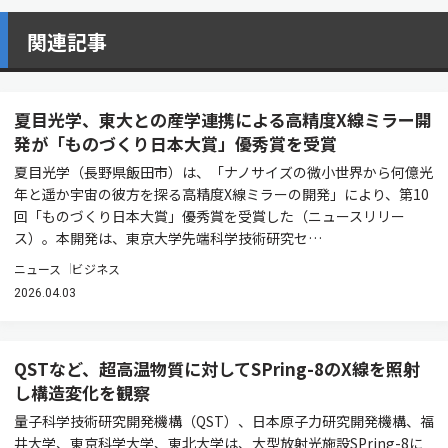
関連記事
夏目光学、東大との産学連携による高精度X線ミラー開
発が「ものづくり日本大賞」優秀賞を受賞
夏目光学（長野県飯田市）は、「ナノサイズの微小世界から何億光
年と遥か宇宙の彼方を探る高精度X線ミラーの開発」により、第10
回「ものづくり日本大賞」優秀賞を受賞した（ニュースリリー
ス）。本開発は、東京大学先端科学技術研究セ…
ニュース
ビジネス
2026.04.03
QSTなど、超高温物質に対してSPring-8のX線を照射
し構造変化を観察
量子科学技術研究開発機構（QST）、日本原子力研究開発機構、福
井大学、東京科学大学、東北大学は、大型放射光施設SPring-8に