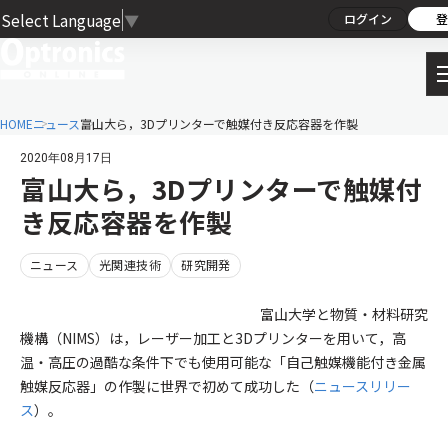
Select Language
▼
ログイン
登
HOME
ニュース
富山大ら，3Dプリンターで触媒付き反応容器を作製
2020年08月17日
富山大ら，3Dプリンターで触媒付
き反応容器を作製
ニュース
光関連技術
研究開発
富山大学と物質・材料研究
機構（NIMS）は，レーザー加工と3Dプリンターを用いて，高
温・高圧の過酷な条件下でも使用可能な「自己触媒機能付き金属
触媒反応器」の作製に世界で初めて成功した（
ニュースリリー
ス
）。