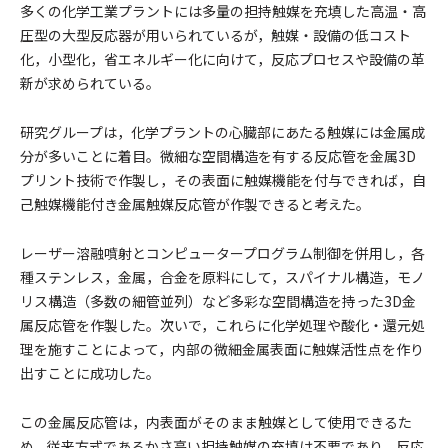
多くの化学工業プラントには多量の担持触媒を充填した高温・高
圧型の大型反応器が用いられているが，触媒・設備の低コスト
化，小型化，省エネルギー化に向けて，反応プロセスや設備の革
新が求められている。
研究グループは，化学プラントの心臓部にあたる触媒には金属成
分が多いことに着目。微細な空間構造を有する反応管を金属3D
プリント技術で作製し，その表面に触媒機能を付与できれば，自
己触媒機能付き金属触媒反応管が作製できると考えた。
レーザー溶融噴射とコンピュータープログラム制御を併用し，各
種ステンレス，金属，合金を原料にして，スパイナル構造，モノ
リス構造（多数の細管並列）など多彩な空間構造を持った3D金
属反応管を作製した。次いで，これらに化学処理や酸化・還元処
理を施すことによって，内部の微細金属表面に触媒活性点を作り
出すことに成功した。
この金属反応管は，内表面がそのまま触媒として使用できるた
め，従来方式であるかさ高い担持触媒の充填は不要であり，反応