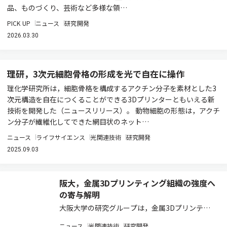
品、ものづくり、芸術など多様な領…
PICK UP
ニュース
研究開発
2026.03.30
理研，3次元細胞骨格の形成を光で自在に操作
理化学研究所は，細胞骨格を構成するアクチン分子を素材とした3
次元構造を自在につくることができる3Dプリンターともいえる新
技術を開発した（ニュースリリース）。 動物細胞の形態は，アクチ
ン分子が繊維化してできた網目状のネット…
ニュース
ライフサイエンス
光関連技術
研究開発
2025.09.03
阪大，金属3Dプリンティング組織の強度へ
の寄与解明
大阪大学の研究グループは，金属3Dプリンティ
ング技術によって自発的，階層的，かつ特異的に
ニュース
光関連技術
研究開発