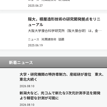
形成される，マイクロメートルスケールの結晶学
的ラメラ構造と，ナノメートルサイズのセル組織
2025.06.27
の強度への寄与を，定量的に個別解析し，セル
組…
阪大，積層造形技術の研究開発拠点をリニ
ューアル
大阪大学接合科学研究所（阪大接合研）は，金属
などの積層造形技術の研究開発拠点となる多次元
ニュース
光関連技術
話題
造形研究センター1号館をリニューアルオープン
させた。 このセンターは3階建てとなっており，
2025.06.19
青色レーザーによる積層造形装置を始め，様々…
新着ニュース
大学・研究機関の特許牽制力、産総研が首位 東大、
東北大続く
2026.08.10
新潟大など、光コムで新たな3次元計測手法を開発
より精密な計測が可能に
2026.08.10