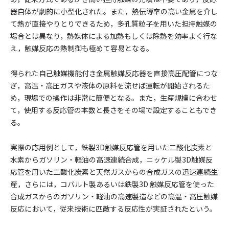
器自体が劇的に小型化された。また，熱伝導率の高い金属を介し
て熱が直接やりとりできるため，多孔質粒子を用いた担持触媒の
場合とは異なり，熱媒体による加熱もしくは除熱を効率よく行な
え，触媒反応の熱制御も極めて容易となる。
得られた自己触媒機能付き金属触媒反応器を直接高圧配管につな
ぎ，高温・高圧ガスや液体の原料を流せば運転が開始されるた
め，現場での操作は非常に簡便となる。また，生産規模に合わせ
て，使用する反応管の本数と長さをその場で設定することもでき
る。
実際の応用例として，鉄製3D触媒反応管を用いた二酸化炭素と
水素からガソリン・軽油の高速連続合成，ニッケル製3D触媒反
応管を用いた二酸化炭素と天然ガスからの合成ガスの迅速連続生
産，さらには，コバルト製あるいは鉄製3D 触媒反応管を使った
合成ガスからのガソリン・軽油の高速製造などの高温・高圧触媒
反応において，従来技術に匹敵する反応性が実証されたという。