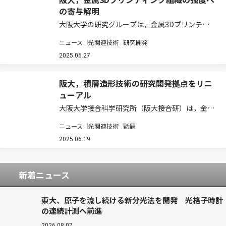
の寄与解明
大阪大学の研究グループは，金属3Dプリンティ
ング技術によって自発的，階層的，かつ特異的に
ニュース
光関連技術
研究開発
形成される，マイクロメートルスケールの結晶学
的ラメラ構造と，ナノメートルサイズのセル組織
2025.06.27
の強度への寄与を，定量的に個別解析し，セル
組…
阪大，積層造形技術の研究開発拠点をリニ
ューアル
大阪大学接合科学研究所（阪大接合研）は，金属
などの積層造形技術の研究開発拠点となる多次元
ニュース
光関連技術
話題
造形研究センター1号館をリニューアルオープン
させた。 このセンターは3階建てとなっており，
2025.06.19
青色レーザーによる積層造形装置を始め，様々…
新着ニュース
東大、原子を流し続ける新分光法を開発 光格子時計
の連続計測へ前進
2026.08.07