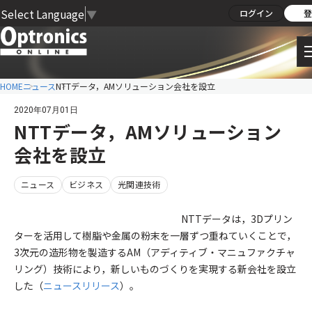
Select Language
▼
ログイン
登
HOME
ニュース
NTTデータ，AMソリューション会社を設立
2020年07月01日
NTTデータ，AMソリューション
会社を設立
ニュース
ビジネス
光関連技術
NTTデータは，3Dプリン
ターを活用して樹脂や金属の粉末を一層ずつ重ねていくことで，
3次元の造形物を製造するAM（アディティブ・マニュファクチャ
リング）技術により，新しいものづくりを実現する新会社を設立
した（
ニュースリリース
）。