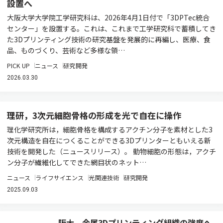
設置へ
大阪大学大学院工学研究科は、2026年4月1日付で「3DPTec統合
センター」を設置する。これは、これまで工学研究科で蓄積してき
た3Dプリンティング技術の研究基盤を発展的に再編し、医療、食
品、ものづくり、芸術など多様な領…
PICK UP
ニュース
研究開発
2026.03.30
理研，3次元細胞骨格の形成を光で自在に操作
理化学研究所は，細胞骨格を構成するアクチン分子を素材とした3
次元構造を自在につくることができる3Dプリンターともいえる新
技術を開発した（ニュースリリース）。 動物細胞の形態は，アクチ
ン分子が繊維化してできた網目状のネット…
ニュース
ライフサイエンス
光関連技術
研究開発
2025.09.03
阪大，金属3Dプリンティング組織の強度へ