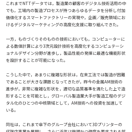
これまでNTTデータでは，製造業の顧客のデジタル技術活用の中
でも，工場内の製造プロセスが持つあらゆるデータを分析し付加
価値化するスマートファクトリーの実現や，企画／販売領域にお
けるデジタルマーケティングの高度化支援に取り組んできた。
一方，ものづくりそのものの技術においても，コンピューターに
よる数値計算により3次元設計技術を高度化するコンピュテーシ
ョナルデザイン分野が進歩し，製品性能の発揮に最適な機能形状
を設計することが可能になった。
こうした中で，あまりに複雑な形状は，在来工法では製造が困難
であることが大きな課題となってきたが，昨今の金属AM技術の
進歩が，非常に複雑な形状を，適切な品質基準を満たした上で造
形することを可能とし，グローバル製造業大手が製造工程のデジ
タル化のひとつの中核領域として，AM技術への投資を加速して
いる。
同社は，これまで傘下のグループ会社において3Dプリンターの
代理店事業を展開し，さらに近年は複雑かつ強度を要求される部