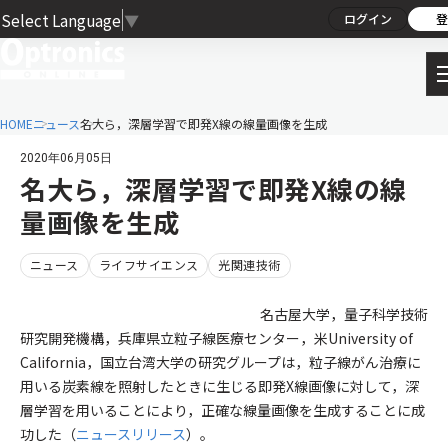
Select Language
▼
ログイン
登
HOME
ニュース
名大ら，深層学習で即発X線の線量画像を生成
2020年06月05日
名大ら，深層学習で即発X線の線
量画像を生成
ニュース
ライフサイエンス
光関連技術
名古屋大学，量子科学技術
研究開発機構，兵庫県立粒子線医療センター，米University of
California，国立台湾大学の研究グループは，粒子線がん治療に
用いる炭素線を照射したときに生じる即発X線画像に対して，深
層学習を用いることにより，正確な線量画像を生成することに成
功した（
ニュースリリース
）。