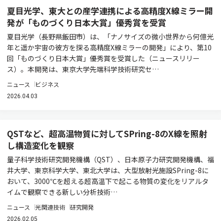
夏目光学、東大との産学連携による高精度X線ミラー開
発が「ものづくり日本大賞」優秀賞を受賞
夏目光学（長野県飯田市）は、「ナノサイズの微小世界から何億光
年と遥か宇宙の彼方を探る高精度X線ミラーの開発」により、第10
回「ものづくり日本大賞」優秀賞を受賞した（ニュースリリー
ス）。本開発は、東京大学先端科学技術研究セ…
ニュース
ビジネス
2026.04.03
QSTなど、超高温物質に対してSPring-8のX線を照射
し構造変化を観察
量子科学技術研究開発機構（QST）、日本原子力研究開発機構、福
井大学、東京科学大学、東北大学は、大型放射光施設SPring-8に
おいて、3000℃を超える超高温下で起こる物質の変化をリアルタ
イムで観察できる新しい分析技術…
ニュース
光関連技術
研究開発
2026.02.05