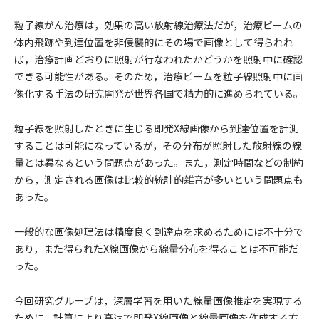
粒子線がん治療は，効果の高い放射線治療法だが，治療ビームの
体内飛跡や到達位置を非侵襲的にその場で画像として得られれ
ば，治療計画どおりに照射が行なわれたかどうかを照射中に確認
できる可能性がある。そのため，治療ビームを粒子線照射中に画
像化する手法の研究開発が世界各国で精力的に進められている。
粒子線を照射したときに生じる即発X線画像から到達位置を計測
することは可能になっているが，その分布が照射した放射線の線
量とは異なるという問題点があった。また，測定時間などの制約
から，測定される画像は比較的統計的雑音が多いという問題点も
あった。
一般的な画像処理法は精度良く到達点を求めるためには不十分で
あり，また得られたX線画像から線量分布を得ることは不可能だ
った。
今回研究グループは，深層学習を用いた線量画像推定を実現する
ために，計算により高速で即発X線画像と線量画像を作成する方