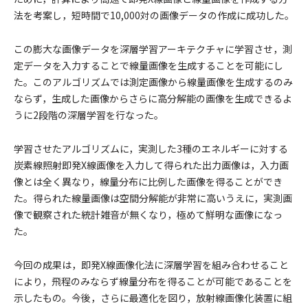
法を考案し，短時間で10,000対の画像データの作成に成功した。
この膨大な画像データを深層学習アーキテクチャに学習させ，測
定データを入力することで線量画像を生成することを可能にし
た。このアルゴリズムでは測定画像から線量画像を生成するのみ
ならず，生成した画像からさらに高分解能の画像を生成できるよ
うに2段階の深層学習を行なった。
学習させたアルゴリズムに，実測した3種のエネルギーに対する
炭素線照射即発X線画像を入力して得られた出力画像は，入力画
像とは全く異なり，線量分布に比例した画像を得ることができ
た。得られた線量画像は空間分解能が非常に高いうえに，実測画
像で観察された統計雑音が無くなり，極めて鮮明な画像になっ
た。
今回の成果は，即発X線画像化法に深層学習を組み合わせること
により，飛程のみならず線量分布を得ることが可能であることを
示したもの。今後，さらに最適化を図り，放射線画像化装置に組