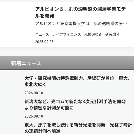
アルビオンら，肌の透明感の深層学習モデ
ルを開発
アルビオンと東京電機大学は、肌の透明感の分析
に関する深層学習モデル、および、その透明感の
ニュース
ライフサイエンス
光関連技術
研究開発
指標に基づいた肌画像生成モデルの開発に成功し
た（ニュースリリース）。 良好な肌状態であると
2025.09.26
き透明感が高まると考えられている。また、透…
新着ニュース
大学・研究機関の特許牽制力、産総研が首位 東大、
東北大続く
2026.08.10
新潟大など、光コムで新たな3次元計測手法を開発
より精密な計測が可能に
2026.08.10
東大、原子を流し続ける新分光法を開発 光格子時計
の連続計測へ前進