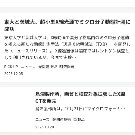
東大と茨城大、超小型X線光源でミクロ分子動態計測に
成功
東京大学と茨城大学は、X線動画で高分子樹脂内のミクロ分子運動
を捉える新たな動態計測手法「透過 X 線明滅法（TXB）」を開発し
た（ニュースリリース）。 X線透過像は臨床ではレントゲン検査と
して利用されているが、今まで実験…
PICK UP
ニュース
光関連技術
研究開発
2025.12.05
島津製作所，画質と検査対象拡張したX線
CTを発売
島津製作所は，10月21日にマイクロフォーカスX
線CTシステム「inspeXio 7000」を発売した（ニ
ニュース
光関連技術
新製品
ュースリリース）。希望販売価格は，1億1495万
円（税込み）。 マイクロフォーカスX線CTシステ
2025.10.28
ムは，X線を使って…