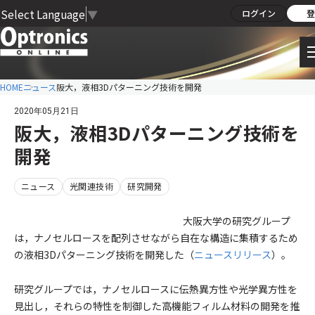
Select Language
▼
ログイン
登
HOME
ニュース
阪大，液相3Dパターニング技術を開発
2020年05月21日
阪大，液相3Dパターニング技術を
開発
ニュース
光関連技術
研究開発
大阪大学の研究グループ
は，ナノセルロースを配列させながら自在な構造に集積するため
の液相3Dパターニング技術を開発した（
ニュースリリース
）。
研究グループでは，ナノセルロースに伝熱異方性や光学異方性を
見出し，それらの特性を制御した高機能フィルム材料の開発を推