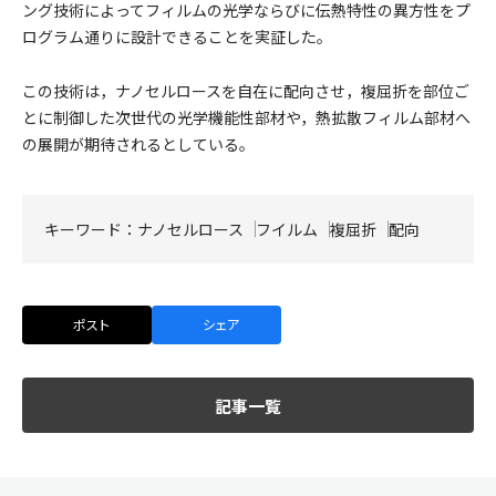
ング技術によってフィルムの光学ならびに伝熱特性の異方性をプ
ログラム通りに設計できることを実証した。
この技術は，ナノセルロースを自在に配向させ，複屈折を部位ご
とに制御した次世代の光学機能性部材や，熱拡散フィルム部材へ
の展開が期待されるとしている。
キーワード：
ナノセルロース
フイルム
複屈折
配向
ポスト
シェア
記事一覧