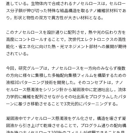
進している。生物体内で合成されるナノセルロースは，セルロー
ス分子鎖が伸び切った特殊な結晶構造を取るナノ繊維状材料であ
り，形状と物性の双方で異方性が大きい材料となる。
このナノセルロースを設計通りに配列させ，熱や光の伝わり方を
高度にコントロールすることで，次世代エレクトロニクスの高性
能化・省エネ化に向けた熱・光マネジメント部材への展開が期待
されている。
今回，研究グループは，ナノセルロースを一方向のみならず複数
の方向に様々に集積した多軸配向集積フィルムを構築するための
液相3Dパターニング技術を開発した。そのコンセプトは，ナノ
セルロース懸濁液をシリンジ針から凝固液中に定速吐出し，流体
力学的に繊維を配列させながらその吐出系をプログラムしたパタ
ーンに基づき移動させることで3次元的にパターニングする。
凝固液中でナノセルロース懸濁液をゲル化させ，構造を壊さず凝
固液から引き上げて乾燥させることで，プログラム通りの配向構
造を持つナノセルロース100%のフィルムが成膜できることを見