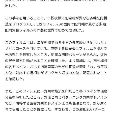
出した。
この手法を用いることで，市松模様に配向軸が異なる多軸配向構
造をプログラムし，1枚のフィルムの面内で配向軸が異なる多軸
配向集積フィルムの作製に世界で初めて成功した。
このフィルムには，海産動物であるホヤの外套膜から抽出したナ
ノセルロースを用いている。直交する偏光板にフィルムを挟んで
光透過性を観察したところ，明確な明暗パターンが見られ，複数
の光学異方性軸があることを確認した。より詳細には，市松模様
の各ドメインにおいてほぼ同等の光学位相差が観測され，分子鎖
方位に対応する遅相軸がプログラム通りの方位に配置されたこと
を確認した。
また，このフィルムに一方向の熱流を印加して各ドメインの温度
分布を解析したところ，熱流と同じパターニング方向のドメイン
では，隣接する直交方向のドメインよりも高温となり，熱が遠く
まで伝搬したことを確認した。すなわち，この液相3Dパターニ