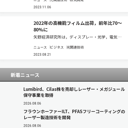
理論計算を実現した（ニュースリリース）。 宇宙
複屈折とは，直線偏光した宇宙マイクロ波背景放
2023.11.06
射（CMB） の偏光面が回転する現象。近年…
2022年の高機能フィルム出荷，前年比70～
80%に
矢野経済研究所は，ディスプレー・光学，電気・
電子，一般産業用のベースフィルム及び加工フィ
ニュース
ビジネス
光関連技術
ルムなど，国内外の高機能フィルム市場を調査
し，製品セグメント別の動向，参入企業の動向，
2023.08.21
将来展望を明らかにし，2021年実績を100と…
新着ニュース
Lumibird、Cilas株を売却しレーザー・メガジュール
保守事業を取得
2026.08.06
フラウンホーファーILT、PFASフリーコーティングの
レーザー製造技術を開発
2026.08.06