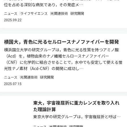
位を占める深刻な病気であり，その発症メ…
ニュース
ライフサイエンス
光関連技術
研究開発
2025.09.22
横国大，青色に光るセルロースナノファイバーを開発
横浜国立大学の研究グループは，青色に光る性質を持つアミノ酸
（Acd）を，植物由来のナノ繊維セルロースナノファイバー
（CNF）に化学的に結合させることで，水中でも安定して使える蛍
光性ナノ素材（Acd-CNF）の開発に成功し…
ニュース
光関連技術
研究開発
2025.07.15
東大，宇宙複屈折に重力レンズを取り入れ
た理論計算
東京大学の研究グループは，宇宙複屈折と呼ばれ
る現象に対し重力レンズ効果を取り入れた精密な
ニュース
光関連技術
研究開発