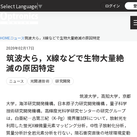
Select Language
▼
ログイン
登
HOME
ニュース
筑波大ら，X線などで生物大量絶滅の原因特定
2020年02月17日
筑波大ら，X線などで生物大量絶
滅の原因特定
ニュース
光関連技術
研究開発
筑波大学，高知大学，京都
大学，海洋研究開発機構，日本原子力研究開発機構 ，量子科学
技術研究開発機構，高輝度光科学研究センターの研究グループ
は，白亜紀―古第三紀（K-Pg）境界層試料について，放射光を
利用した蛍光X線微量元素マッピング分析，中性子放射化分析，
質量分析計全岩元素分析を行ない，隕石衝突直後の地球環境変動