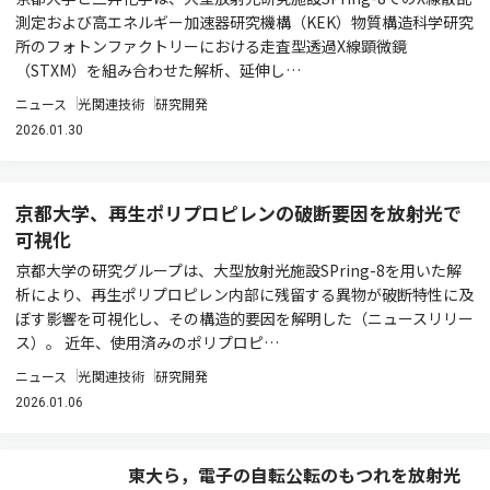
測定および高エネルギー加速器研究機構（KEK）物質構造科学研究
所のフォトンファクトリーにおける走査型透過X線顕微鏡
（STXM）を組み合わせた解析、延伸し…
ニュース
光関連技術
研究開発
2026.01.30
京都大学、再生ポリプロピレンの破断要因を放射光で
可視化
京都大学の研究グループは、大型放射光施設SPring-8を用いた解
析により、再生ポリプロピレン内部に残留する異物が破断特性に及
ぼす影響を可視化し、その構造的要因を解明した（ニュースリリー
ス）。 近年、使用済みのポリプロピ…
ニュース
光関連技術
研究開発
2026.01.06
東大ら，電子の自転公転のもつれを放射光