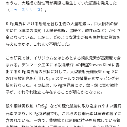
のうち，大規模な酸性雨が実際に発生していた証拠を発見した
（
ニュースリリース
）。
K-Pg境界における恐⻯を含む生物の大量絶滅は，巨大隕石の衝
突に伴う環境の激変（太陽光遮断，温暖化，酸性雨など）が引き
金となっている。しかし，どのような激変が最も生物相に影響を
与えたのかは，これまで不明だった。
この研究では，イリジウムをはじめとする親鉄元素が高濃度で含
まれる，デンマーク王国にある海岸沿いの断崖Stevns Klintに露
出するK-Pg境界層の試料に対して，大型放射光施設SPring-8に
おける放射光を利用したμmスケールでの微量元素マッピング分
析を行なった。その結果，K-Pg境界層には，銀・銅に富む微粒
子が，それぞれ独立に存在することが明らかとなった。
銀や銅は⻩鉄鉱（FeS
）などの硫化鉱物に取り込まれやすい親銅
2
元素であり，K-Pg境界層でも，これらの親銅元素は⻩鉄鉱粒子に
含まれている。一方で，⻩鉄鉱とは別個に粒子を形成している銀
や銅は，酸に溶けやすい元素であることから，これらの粒子の存