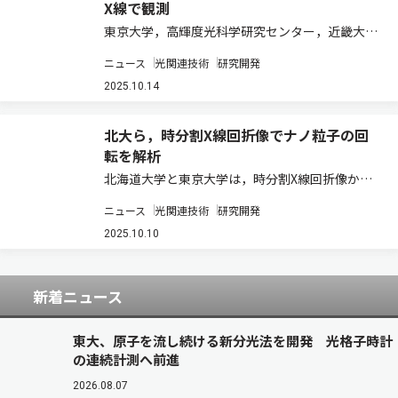
X線で観測
東京大学，高輝度光科学研究センター，近畿大
学，東北大学，理化学研究所は，ランタノイド元
ニュース
光関連技術
研究開発
素周りに存在する4f電子の空間的な広がりを世界
で初めて直接観測した（ニュースリリース）。 4f
2025.10.14
電子は，4f軌道に入る電子で，外側の軌道…
北大ら，時分割X線回折像でナノ粒子の回
転を解析
北海道⼤学と東京大学は，時分割X線回折像から
高分子複合材料におけるナノ粒子の回転ダイナミ
ニュース
光関連技術
研究開発
クスを測定する新たなX線活用手法の開発に成功
した（ニュースリリース）。 プラスチックやゴム
2025.10.10
に代表される高分子材料は，日常生活から産業…
新着ニュース
東大、原子を流し続ける新分光法を開発 光格子時計
の連続計測へ前進
2026.08.07