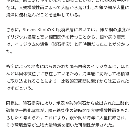
在は，大規模酸性雨によって大陸から溶け出した銀や銅が大量に
海洋に流れ込んだことを意味している。
さらに，Stevns KlintのK-Pg境界層においては， 銀や銅の濃度が
イリジウム濃度と高い相関関係を持つことから，銀や銅の濃集
は，イリジウムの濃集（隕石衝突）と同時期だったことが分かっ
た。
衝突によって地表にばらまかれた隕石由来のイリジウムは，ほと
んどは固体微粒子に存在しているため，海洋底に沈降して堆積物
に取り込まれることにより，比較的短期間に海洋から除去された
はずだという。
同様に，隕石衝突により，地表や破砕岩石から放出された三酸化
硫⻩や一酸化窒素が，隕石衝突後の短時間で大規模酸性雨をもた
らしたと考えられ，これにより，銀や銅が海洋に大量供給され，
その環境激変が生物大量絶滅を招いた可能性が示された。