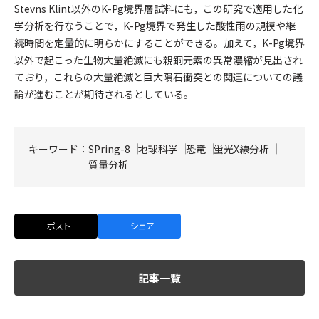
Stevns Klint以外のK-Pg境界層試料にも，この研究で適用した化
学分析を行なうことで，K-Pg境界で発生した酸性雨の規模や継
続時間を定量的に明らかにすることができる。加えて，K-Pg境界
以外で起こった生物大量絶滅にも親銅元素の異常濃縮が見出され
ており，これらの大量絶滅と巨大隕石衝突との関連についての議
論が進むことが期待されるとしている。
キーワード：
SPring-8
地球科学
恐竜
蛍光X線分析
質量分析
ポスト
シェア
記事一覧