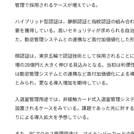
管理で採用されるケースが増えている。
ハイブリッド型認証は，静脈認証と指紋認証の組み合
要を獲得している。高いセキュリティが求められる自
た，勤怠管理システムとの連携など高付加価値化した
顔認証は，東京五輪で認証技術として採用されることにより
増の28億円と大きく伸びる見込みとなる。当初は利便
は勤怠管理システムとの連携など高付加価値化による
とみられ，更なる導入増加を期待している。
入退室管理用途では，非接触カード式入退室管理シス
設置されるケースをみている。課題であった光に対す
りによる導入拡大を予想している。
また，PCアクセス管理用途は，マイナンバーカードの