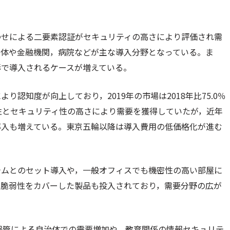
わせによる二要素認証がセキュリティの高さにより評価され需
治体や金融機関，病院などが主な導入分野となっている。ま
形で導入されるケースが増えている。
認知度が向上しており，2019年の市場は2018年比75.0％
性とセキュリティ性の高さにより需要を獲得していたが，近年
導入も増えている。東京五輪以降は導入費用の低価格化が進む
テムとのセット導入や，一般オフィスでも機密性の高い部屋に
る脆弱性をカバーした製品も投入されており，需要分野の広が
保管による自治体での需要増加や，教育関係の情報セキュリテ