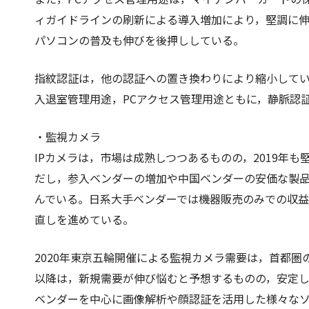
ィガイドラインの刷新による導入増加により，堅調に
パソコンの普及も伸びを後押ししている。
指紋認証は，他の認証への置き換わりにより縮小して
入退室管理用途，PCアクセス管理用途ともに，静脈認
・監視カメラ
IPカメラは，市場は成熟しつつあるものの，2019年も
だし，参入ベンダーの増加や中国ベンダーの安価な製
んでいる。日系大手ベンダーでは機器販売のみでの収
直しを進めている。
2020年東京五輪開催による監視カメラ需要は，首都圏
以降は，新規需要が伸び悩むと予想するものの，安定
ベンダーを中心に画像解析や顔認証を活用した様々な