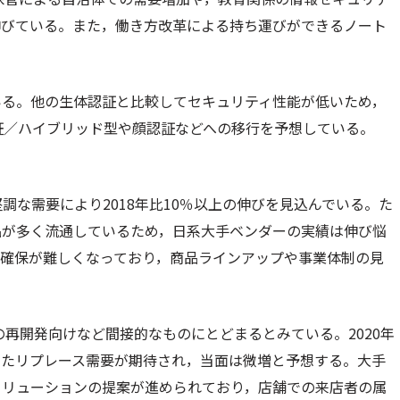
伸びている。また，働き方改革による持ち運びができるノート
いる。他の生体認証と比較してセキュリティ性能が低いため，
証／ハイブリッド型や顔認証などへの移行を予想している。
堅調な需要により2018年比10％以上の伸びを見込んでいる。た
品が多く流通しているため，日系大手ベンダーの実績は伸び悩
益確保が難しくなっており，商品ラインアップや事業体制の見
の再開発向けなど間接的なものにとどまるとみている。2020年
したリプレース需要が期待され，当面は微増と予想する。大手
ソリューションの提案が進められており，店舗での来店者の属