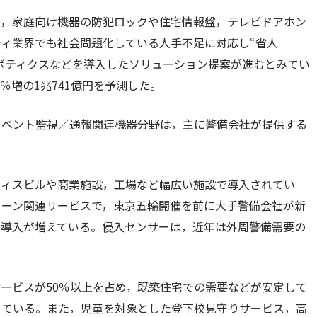
め，家庭向け機器の防犯ロックや住宅情報盤，テレビドアホン
ィ業界でも社会問題化している人手不足に対応し“省人
ロボティクスなどを導入したソリューション提案が進むとみてい
9％増の1兆741億円を予測した。
イベント監視／通報関連機器分野は，主に警備会社が提供する
。
フィスビルや商業施設，工場など幅広い施設で導入されてい
ローン関連サービスで，東京五輪開催を前に大手警備会社が新
な導入が増えている。侵入センサーは，近年は外周警備需要の
ービスが50％以上を占め，既築住宅での需要などが安定して
している。また，児童を対象とした登下校見守りサービス，高