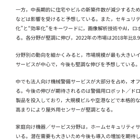
一方，中長期的に住宅やビルの新築件数が減少するた
などは影響を受けると予想している。また，セキュリテ
化”と“効率化”をキーワードに，画像解析技術やAI，
る。各分野が堅調に伸び，2022年の市場は2018年比8.
分野別の動向を細かくみると，市場規模が最も大きい
サービスが中心で，今後も堅調な伸びを予想している
中でも法人向け機械警備サービスが大部分を占め，オ
る。今後の伸びが期待されるのは警備用ロボット／ド
製品を投入しており，大規模ビルや空港などで本格的
高まりにより屋外用センサーが堅調となる。
家庭向け機器／サービス分野は，ホームセキュリティサ
いる。潜在需要も大きいため今後も導入の増加を期待