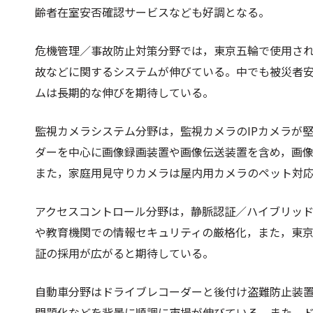
齢者在室安否確認サービスなども好調となる。
危機管理／事故防止対策分野では，東京五輪で使用さ
故などに関するシステムが伸びている。中でも被災者
ムは長期的な伸びを期待している。
監視カメラシステム分野は，監視カメラのIPカメラが
ダーを中心に画像録画装置や画像伝送装置を含め，画像
また，家庭用見守りカメラは屋内用カメラのペット対
アクセスコントロール分野は，静脈認証／ハイブリッ
や教育機関での情報セキュリティの厳格化，また，東
証の採用が広がると期待している。
自動車分野はドライブレコーダーと後付け盗難防止装
問題化などを背景に順調に市場が伸びている。また，