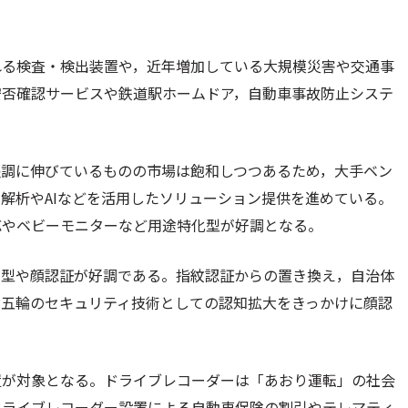
れる検査・検出装置や，近年増加している大規模災害や交通事
安否確認サービスや鉄道駅ホームドア，自動車事故防止システ
堅調に伸びているものの市場は飽和しつつあるため，大手ベン
解析やAIなどを活用したソリューション提供を進めている。
応やベビーモニターなど用途特化型が好調となる。
ド型や顔認証が好調である。指紋認証からの置き換え，自治体
京五輪のセキュリティ技術としての認知拡大をきっかけに顔認
置が対象となる。ドライブレコーダーは「あおり運転」の社会
ドライブレコーダー設置による自動車保険の割引やテレマティ