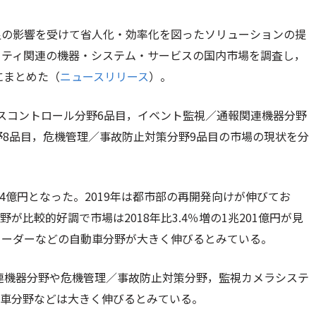
足の影響を受けて省人化・効率化を図ったソリューションの提
リティ関連の機器・システム・サービスの国内市場を調査し，
にまとめた（
ニュースリリース
）。
スコントロール分野6品目，イベント監視／通報関連機器分野
野8品目，危機管理／事故防止対策分野9品目の市場の現状を分
,864億円となった。2019年は都市部の再開発向けが伸びてお
比較的好調で市場は2018年比3.4％増の1兆201億円が見
コーダーなどの自動車分野が大きく伸びるとみている。
関連機器分野や危機管理／事故防止対策分野，監視カメラシステ
動車分野などは大きく伸びるとみている。