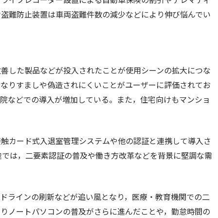
け盗難防止装置は車両盗難件数の減少などにより伸び悩んでい
改善した製品などが投入されたことが使用シーンの拡大につな
，なりすましや偽造されにくいことがユーザーに評価されてお
病院などでの導入が増加している。また，住宅向けもマンショ
接触カード式入退室管理システムや他の認証と連携して導入さ
途では，二要素認証の普及や働き方改革などを背景に堅調な需
イドラインの刷新などが追い風となり，医療・教育機関での二
よりノートパソコンの普及がさらに進んだことや，勤怠時間の