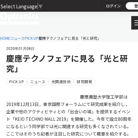
Select Language
▼
ログイン
登
HOME
ニュース
PICK UP
慶應テクノフェアに見る「光と研究」
2020年01月08日
慶應テクノフェアに見る「光と研
究」
PICK UP
ニュース
光関連技術
研究開発
慶應義塾大学理工学部は
2019年12月13日，東京国際フォーラムにて研究成果を紹介し，
企業や他のアクティビティとの「出会いの場」を提供するイベン
ト「KEIO TECHNO MALL 2019」を開催した。今年で設立80周年
になるという同学部では光に関連する研究も多くなされている。
ここではそのうち記者が注目した研究について概要を紹介する。