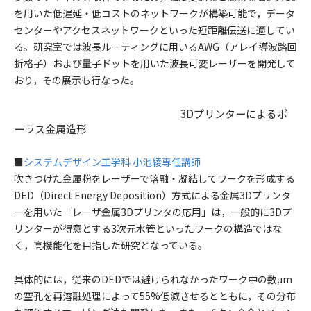
を用いた低遅延・低コストのネットワークが構築可能で，データ
センターやアクセスネットワークといった短距離伝送に適してい
る。研究室では波長ルーティングに用いるAWG（アレイ導波路回
折格子）および量子ドットを用いた波長可変レーザーを開発して
おり，その展示も行なった。
3Dプリンターによるポ
ーラス金属造形
■
システムデザイン工学科 小池綾専任講師
吹きつけた金属粉をレーザーで溶融・凝結してワークを形成する
DED（Direct Energy Deposition）方式による金属3Dプリンタ
ーを用いた「レーザ金属3Dプリンタの応用」は，一般的に3Dプ
リンターが得意とする3次元水管といったワークの構造ではな
く，高機能化を目指した研究となっている。
具体的には，従来のDEDでは避けられなかったワーク中の数μm
の空孔を再溶融処理によって55%低減させるとともに，その分布