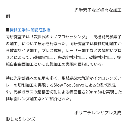
光学素子など様々な加工
例
■
機械工学科 閻紀旺教授
同研究室では「次世代のナノプロセッシング」「高機能光学素子
の加工」について展示を行なった。同研究室では機械切削加工か
ら放電ワイヤ加工，プレス成形，レーザー加工などの幅広いプロ
セスによって，超微細加工，高硬度材料加工，硬脆材料加工，複
雑自由曲面加工といった難加工の実現を目指している。
特に光学部品への応用も多く，単結晶Si六角形マイクロレンズア
レーの切削加工を実現するSlow Tool Servoによる分割切削法
や，光学ガラスの超精密切削による表面粗さ2.0nmSaを実現した
非球面レンズ加工などが紹介された。
ポリエチレンとプレス成
形したSiレンズ