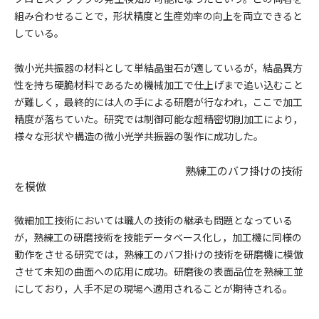
組み合わせることで，形状精度と生産効率の向上を両立できると
している。
微小光共振器の材料として単結晶蛍石が適しているが，結晶異方
性を持ち硬脆材料であるため機械加工で仕上げまで追い込むこと
が難しく，最終的には人の手による研磨が行なわれ，ここで加工
精度が落ちていた。研究では制御可能な超精密切削加工により，
様々な形状や構造の微小光学共振器の製作に成功した。
熟練工のバフ掛けの技術
を模倣
微細加工技術においては職人の技術の継承も問題となっている
が，熟練工の研磨技術を技能データベース化し，加工機に同様の
動作をさせる研究では，熟練工のバフ掛けの技術を研磨機に模倣
させて未知の曲面への応用に成功。研磨後の表面品位を熟練工並
にしており，人手不足の現場へ適用されることが期待される。