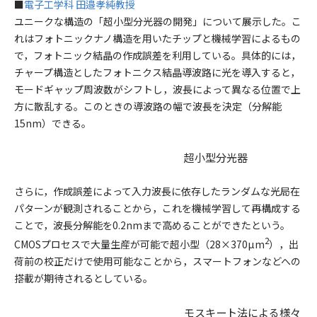
■
電子工学科 田邉孝純教授
ユニークな構造の「超小型分光器の開発」について展示した。こ
れはフォトニックナノ構造を用いたチップと機械学習によるもの
で，フォトニック結晶の作成誤差を利用している。具体的には，
チャープ構造としたフォトニクス結晶導波路に光を導入すると，
モードギャップ周波数がシフトし，波長によって異なる位置で上
方に散乱する。このときの導波路の幅で波長を決定（分解能
15nm）できる。
超小型分光器
さらに，作成誤差によって入力波長に依存したランダムな光局在
パターンが観測されることから，これを機械学習して再構成する
ことで，波長分解能を0.2nmまで高めることができたという。
2
CMOSプロセスで大量生産が可能で超小型（28×370µm
），出
荷前の校正だけで使用可能なことから，スマートフォンなどへの
搭載が期待されるとしている。
モスキート法による様々