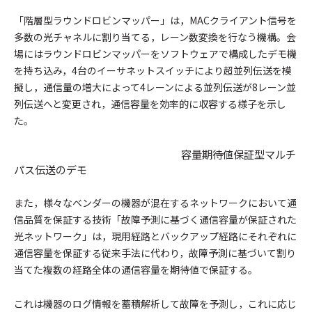
「階層型ラウンドロビンマッパー」は，MACクライアント信号を
多数の光チャネルに割り当てる，レーン数変換を行なう機構。会
場にはラウンドロビンマッパーをソフトウェアで構成したデモ機
を持ち込み，4台のイーサネットスイッチにより超並列伝送を模
擬し，通信量の増大によって4レーンによる並列伝送が8レーン並
列伝送へと変更され，通信容量を効率的に収容する様子を示し
た。
容量期待値保証型マルチ
パス伝送のデモ
また，様々なベンダーの機器が混在するネットワークにおいて通
信品質を保証する技術「故障予測に基づく通信容量が保証された
光ネットワーク」は，現用経路とバックアップ経路にそれぞれに
通信容量を保証する従来手法に代わり，故障予測に基づいて割り
当てた複数の経路全体の通信容量を期待値で保証する。
これは機器のログ情報を蓄積解析して故障を予測し，これに応じ