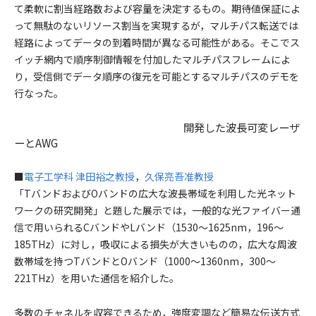
て柔軟に割当経路数および容量を決定するもの。期待値保証によ
って無駄のないリソース割当を実現するが，マルチパス転送では
経路によってデータの到着時間が異なる可能性がある。そこでス
イッチ網内で順序制御情報を付加したマルチパスフレームによ
り，受信側でデータ順序の復元を可能とするマルチパスのデモを
行なった。
開発した波長可変レーザ
ーとAWG
■
電子工学科 津田裕之教授
，
久保亮吾准教授
「TバンドおよびOバンドの広大な波長帯域を利用した光ネット
ワークの研究開発」と題した展示では，一般的な光ファイバー通
信で用いられるCバンドやLバンド（1530～1625nm，196～
185THz）に対し，吸収による損失が大きいものの，広大な周波
数帯域を持つTバンドとOバンド（1000～1360nm，300～
221THz）を用いた通信を紹介した。
多数のチャネルを収容できるため，強度変調など簡易な伝送方式