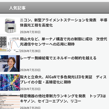
人気記事
ニコン、新型アライメントステーションを発表 半導
体露光工程を高度化
2026年7月30日
岡山大など、単一ナノ構造で光の制御に成功 次世代
光通信やセンサーへの応用に期待
2026年7月28日
レーザー無線給電でエネルギーの制約を越える
2026年7月23日
阪大と立命大、AlGaNで多色発光LEDを実証 ディス
プレイの小型・高精密化に期待
2026年7月23日
精密機器の他社牽制力ランキングを発表 トップ3は
キヤノン、セイコーエプソン、リコー
2026年7月29日