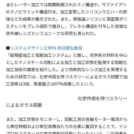
またレーザー加工では周期制御されたナノ構造や，サファイアへ
のナノピラミッド構造付与，加工変質したシリコンウエハーの修
復などの成果が展示された。また，単結晶シリコンと高密度ポリ
エチレンをプレス成形で複合し，フレネル構造を付与した安価な
赤外線レンズというユニークな研究も見られた。
■
システムデザイン工学科 柿沼康弘教授
「超精密加工と知能加工システム」と題し，光学系の材料を中心
としたナノスケール切削による加工と加工状態を監視する知能化
加工技術の開発を紹介した。より効率的なレンズ加工を実現する
ための研究では，化学作用を持つスラリーによるガラス研磨で加
工効率は3倍，表面粗さは97%改善したという。
化学作用を持つスラリー
によるガラス研磨
また，加工状態をモニターし，回転工具の各軸モーター電流から
ら単位時間および単位体積当たりの仕事に着目することで，イン
プロセスクラックの発生検知が可能になったという。この両者を