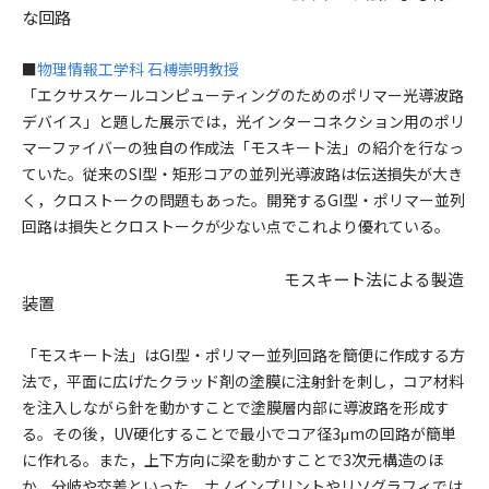
な回路
■
物理情報工学科 石榑崇明教授
「エクサスケールコンピューティングのためのポリマー光導波路
デバイス」と題した展示では，光インターコネクション用のポリ
マーファイバーの独自の作成法「モスキート法」の紹介を行なっ
ていた。従来のSI型・矩形コアの並列光導波路は伝送損失が大き
く，クロストークの問題もあった。開発するGI型・ポリマー並列
回路は損失とクロストークが少ない点でこれより優れている。
モスキート法による製造
装置
「モスキート法」はGI型・ポリマー並列回路を簡便に作成する方
法で，平面に広げたクラッド剤の塗膜に注射針を刺し，コア材料
を注入しながら針を動かすことで塗膜層内部に導波路を形成す
る。その後，UV硬化することで最小でコア径3μmの回路が簡単
に作れる。また，上下方向に梁を動かすことで3次元構造のほ
か，分岐や交差といった，ナノインプリントやリソグラフィでは