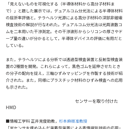
「見えないものを可視化する（半導体材料から高分子材料ま
で）」と題した展示では，デュアルコム分光法による半導体材料
の屈折率評価と，テラヘルツ光源による高分子材料の深部非破壊
検査技術の解説が行なわれた。デュアルコム分光法は光周波数コ
ムを二本用いた干渉測定。その干渉波形からシリコンの厚さやド
ープ量の違いが分かるとして，半導体デバイスの評価に有用だと
している。
また，テラヘルツによる分析では透過型検査装置と反射型検査装
置の2種類を開発。これらによって，黒色ゴムを延伸させたとき
の分子の配向を捉え，三軸ひずみマッピングを作製する技術が紹
介された。また，同様にプラスチック材料のひずみ検査への応用
も示された。
センサーを取り付けた
HMD
■情報工学科 正井克俊助教，
杉本麻樹准教授
「光センサを埋め込んだ装着型装置による表情識別技術の応用」