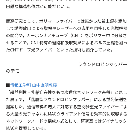
困難な構造も作成が可能だという。
関連研究として，ポリマーファイバーでは無かった希土類を添加
して誘導放出による増幅やレーザーへの応用を目指した光増幅器
の開発や，カーボンナノチューブ（CNT）をポリマー中に分散さ
せることで，CNT特有の過飽和吸収効果によるパルス圧縮を狙っ
たCNTドープ光ファイバーといった技術も紹介していた。
ラウンドロビンマッパー
のデモ
■
情報工学科 山中直明教授
「超並列性・伸縮自在性をもつ次世代ネットワーク基盤」と題し
た展示で，「階層型ラウンドロビンマッパー」による並列伝送を
提案した。通信帯粋の増大に対応する空間多重光ファイバーによ
る大量の光チャネルにMACクライアント信号を効率的に収容する
ネットワークノードの構成方式として，研究室ではダイナミック
MACを提案している。