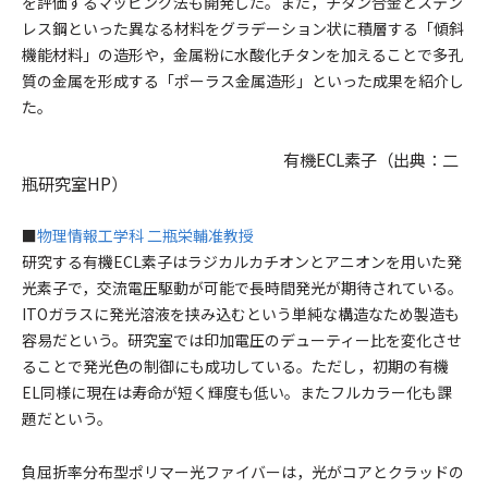
を評価するマッピング法も開発した。また，チタン合金とステン
レス鋼といった異なる材料をグラデーション状に積層する「傾斜
機能材料」の造形や，金属粉に水酸化チタンを加えることで多孔
質の金属を形成する「ポーラス金属造形」といった成果を紹介し
た。
有機ECL素子（出典：二
瓶研究室HP）
■
物理情報工学科 二瓶栄輔准教授
研究する有機ECL素子はラジカルカチオンとアニオンを用いた発
光素子で，交流電圧駆動が可能で長時間発光が期待されている。
ITOガラスに発光溶液を挟み込むという単純な構造なため製造も
容易だという。研究室では印加電圧のデューティー比を変化させ
ることで発光色の制御にも成功している。ただし，初期の有機
EL同様に現在は寿命が短く輝度も低い。またフルカラー化も課
題だという。
負屈折率分布型ポリマー光ファイバーは，光がコアとクラッドの