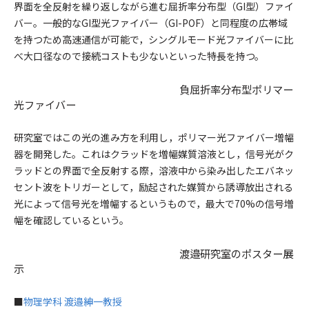
界面を全反射を繰り返しながら進む屈折率分布型（GI型）ファイ
バー。一般的なGI型光ファイバー（GI-POF）と同程度の広帯域
を持つため高速通信が可能で，シングルモード光ファイバーに比
べ大口径なので接続コストも少ないといった特長を持つ。
負屈折率分布型ポリマー
光ファイバー
研究室ではこの光の進み方を利用し，ポリマー光ファイバー増幅
器を開発した。これはクラッドを増幅媒質溶液とし，信号光がク
ラッドとの界面で全反射する際，溶液中から染み出したエバネッ
セント波をトリガーとして，励起された媒質から誘導放出される
光によって信号光を増幅するというもので，最大で70%の信号増
幅を確認しているという。
渡邉研究室のポスター展
示
■
物理学科 渡邉紳一教授