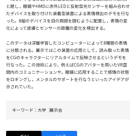
と題し，眼鏡やHMDに赤外LEDと反射型光センサーを組み合わせ
たデバイスを取り付けた装着型装置による表情検出のデモを行な
った。8組のデバイスを目の周囲を囲むように配置し，表情の変
化によって皮膚とセンサーの距離の変化を検出する。
このデータは深層学習したコンピューターによって8種類の表情
に分類される。展示ではこの装置の応用として，読み取った表情
をCGのキャラクターにリアルタイムで反映させるというデモを
行なった。この技術により，例えばCGのアバターを用いたVR空
間内のコミュニケーションや，眼鏡に応用することで感情の状態
をロギングし，メンタルのサポートを行なうといったアイデアが
示されていた。
キーワード：
大学
展示会
ポスト
シェア