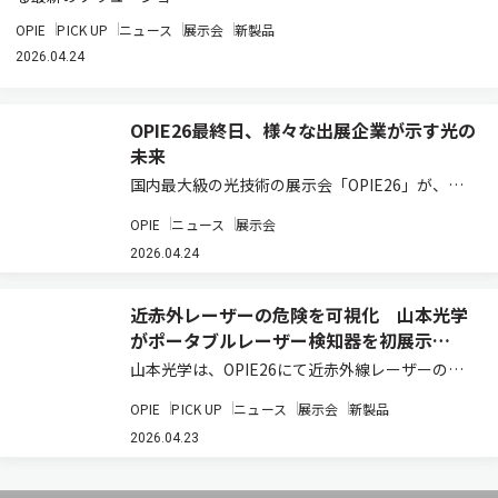
OPIE
PICK UP
ニュース
展示会
新製品
2026.04.24
OPIE26最終日、様々な出展企業が示す光の
未来
国内最大級の光技術の展示会「OPIE26」が、最
終日を迎えた。会場では、光学部品、レーザー、
OPIE
ニュース
展示会
画像処理、センシング、加工技術など、光技術の
現在地を示す多彩な展示が展開されており、各
2026.04.24
社・各機関の取り組みからは、次世代産業を支…
近赤外レーザーの危険を可視化 山本光学
がポータブルレーザー検知器を初展示
【OPIE26】
山本光学は、OPIE26にて近赤外線レーザーの散
乱光の危険を可視化するポータブルレーザー検知
OPIE
PICK UP
ニュース
展示会
新製品
器「YSL-01」を展示している。 レーザー加工や
クリーニング用途で用いられる近赤外光は人の目
2026.04.23
には見えないため、実際にどの位置に…