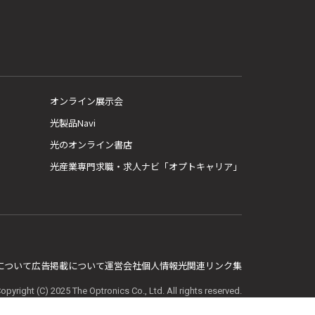
オンライン展示会
光製品Navi
光のオンライン書店
光産業専門求職・求人ナビ「オプトキャリア」
E について
広告掲載について
運営会社
個人情報
光関連リンク集
opyright (C) 2025 The Optronics Co., Ltd. All rights reserved.