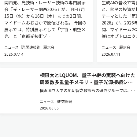
関西発、光技術・レーザー技術の専門展示
生成AIの普及で
会『光・レーザー関西2026』が、明日7月
と、官民の投資が
15日（水）から16日（木）までの2日間、
テーマとした「第
マイドームおおさかで開催される。 今回の
2026」が、2026
展示では、特別展示として「宇宙・航空×
間、マイドームお
光」と「京都光技術ゾ…
催はオプトロニク
ニュース
光関連技術
展示会
ニュース
展示会
2026.07.14
2026.07.11
横国大とLQUOM、量子中継の実装へ向けた
周波数多重量子メモリ・量子光源接続シス
テムを開発
横浜国立大学の堀切智之教授らの研究グループは、
LQUOMとの共同研究により、長距離量子通信の実現
ニュース
研究開発
に不可欠な周波数多重量子メモリと量子光源を接続す
2026.06.05
るシステムの開発に成功した（ニュースリリース）。
この研究成果は、量子通信の多…