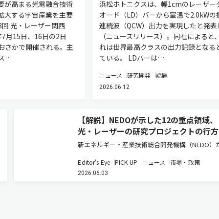
需要が高まる光電融合技術
浜松ホトニクスは、幅1cmのレーザー
拡大する宇宙産業を主要
オード（LD）バーから室温で2.0kWの
8回 光・レーザー関西
連続波（QCW）出力を実現したと発表
年7月15日、16日の2日
（ニュースリリース）。同社によると
おさかで開催される。主
れは世界最高クラスの出力記録となる
ス…
ている。 LDバーは…
ニュース
研究開発
話題
2026.06.12
【解説】NEDOが示した12の重点領域、
光・レーザーの研究プロジェクトの行方
新エネルギー・産業技術総合開発機構（NEDO）
1日に発表した「Innovation Outlook Ver. 1.0増
Editor's Eye
PICK UP
ニュース
市場・政策
は、日本の産業技術が目指すべき新たな羅針盤と
2026.06.03
報告書である（ニュースリリース）。今回の増…