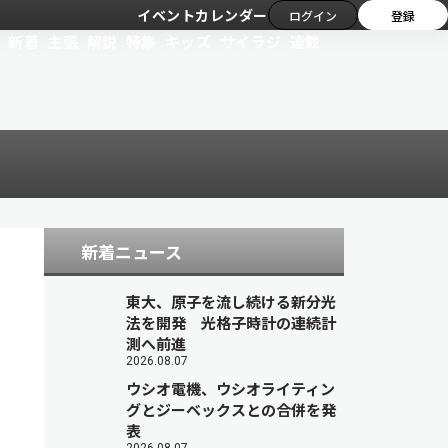
イベントカレンダー
ログイン
登録
新着
主張
解説
特集
キッズ
サイラジ
連載
新着ニュース
東大、原子を流し続ける新分光
法を開発 光格子時計の連続計
測へ前進
2026.08.07
ウシオ電機、ウシオライティン
グとジーベックスとの合併を発
表