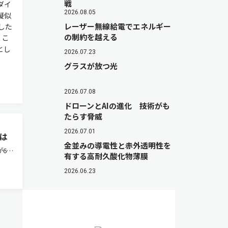
戦
ダイ
2026.08.05
擬似
レーザー無線給電でエネルギー
した
の制約を越える
、こ
とし
2026.07.23
グラスが放つ光
2026.07.08
ドローンとAIの進化 技術がも
たらす脅威
2026.07.01
は
金並みの導電性と赤外透明性を
が6月
有する高耐久酸化物薄膜
補版」
2026.06.23
なる