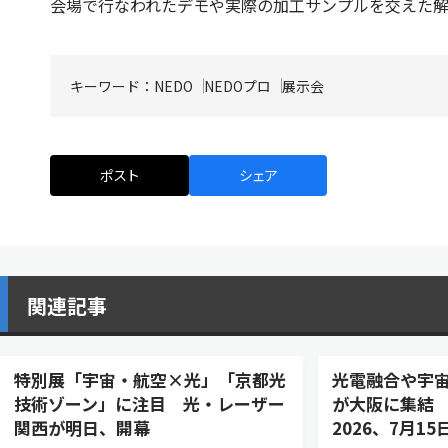
会場で行なわれたデモや実際の加工サンプルを交えた
キーワード：
NEDO
NEDOプロ
展示会
ポスト
シェア
関連記事
特別展「宇宙・航空×光」「京都光
光電融合や宇
技術ゾーン」に注目 光・レーザー
が大阪に集結
関西が明日、開幕
2026、7月1