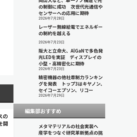
岡山大など、単一ナノ構造で光
の制御に成功 次世代光通信や
センサーへの応用に期待
2026年7月28日
レーザー無線給電でエネルギー
の制約を越える
2026年7月23日
阪大と立命大、AlGaNで多色発
光LEDを実証 ディスプレイの
小型・高精密化に期待
2026年7月23日
精密機器の他社牽制力ランキン
グを発表 トップ3はキヤノン、
セイコーエプソン、リコー
2026年7月29日
編集部おすすめ
スの
を開
メタマテリアルの社会実装へ
産学をつなぐ研究革新拠点の挑