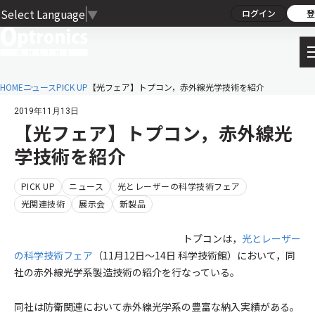
Select Language
▼
ログイン
登
HOME
ニュース
PICK UP
【光フェア】トプコン，赤外線光学技術を紹介
2019年11月13日
【光フェア】トプコン，赤外線光
学技術を紹介
PICK UP
ニュース
光とレーザーの科学技術フェア
光関連技術
展示会
新製品
トプコンは，
光とレーザー
の科学技術フェア
（11月12日～14日 科学技術館）において，同
社の赤外線光学系製造技術の紹介を行なっている。
同社は防衛関連において赤外線光学系の豊富な納入実績がある。