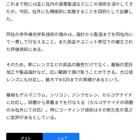
これまで他には主に社内の装置製造などにこの技術を活かしてき
たが，今回，社外にも積極的に拡販することを目的として出展し
た。
同社の赤外線光学系技術の強みは，設計から製造までを同社内に
て一貫して行なえること，また部品やユニット単位での確立され
た評価技術にある。
そのため，単にレンズなどの部品の販売だけでなく，基板の受託
加工や製品設計など，広い範囲で請け負うことができる。大口径
レンズにも対応し，最大でΦ320までの実績があるという。
基板もゲルマニウム，シリコン，ジンクセレン，カルコゲナイド
に対応し，研磨から蒸着までを行なえる（カルコゲナイドの研磨
のみ社外にて対応）。特にコーティング技術はその耐久性の高さ
に定評があるとしている。
ポスト
シェア