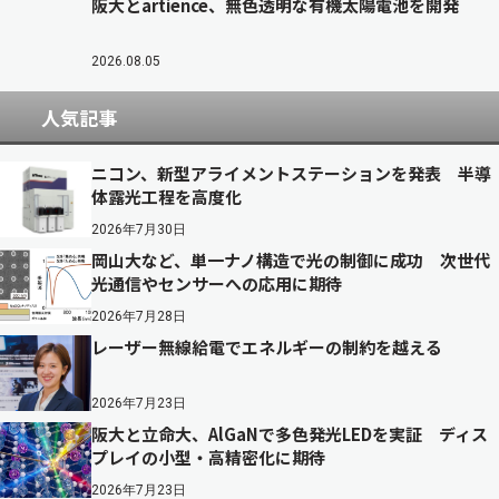
阪大とartience、無色透明な有機太陽電池を開発
2026.08.05
人気記事
ニコン、新型アライメントステーションを発表 半導
体露光工程を高度化
2026年7月30日
岡山大など、単一ナノ構造で光の制御に成功 次世代
光通信やセンサーへの応用に期待
2026年7月28日
レーザー無線給電でエネルギーの制約を越える
2026年7月23日
阪大と立命大、AlGaNで多色発光LEDを実証 ディス
プレイの小型・高精密化に期待
2026年7月23日