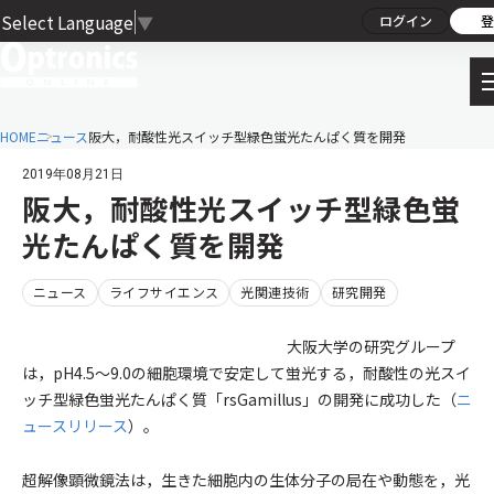
Select Language
▼
ログイン
登
HOME
ニュース
阪大，耐酸性光スイッチ型緑色蛍光たんぱく質を開発
2019年08月21日
阪大，耐酸性光スイッチ型緑色蛍
光たんぱく質を開発
ニュース
ライフサイエンス
光関連技術
研究開発
大阪大学の研究グループ
は，pH4.5～9.0の細胞環境で安定して蛍光する，耐酸性の光スイ
ッチ型緑色蛍光たんぱく質「rsGamillus」の開発に成功した（
ニ
ュースリリース
）。
超解像顕微鏡法は，生きた細胞内の生体分子の局在や動態を，光