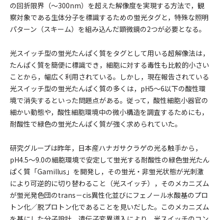
の回折限界（～300nm）を超えた解像度を実現する方法で，観
察対象である生体分子を標識するための蛍光タグと，特殊な照明
パターン（スキーム）を組み込んだ顕微鏡の2つが必要となる。
光スイッチ型の蛍光たんぱく質をタグとして用いる超解像法は，
たんぱく質を簡便に標識でき，細胞に対する毒性も比較的小さい
ことから，幅広く利用されている。しかし，現在報告されている
光スイッチ型の蛍光たんぱく質の多くは，pH5～6以下の酸性環
境で消失するといった問題点がある。従って，酸性細胞小器官の
細かい動態や，酸性細胞環境中の微小構造を調査するためにも，
耐酸性で緑色の蛍光たんぱく質が強く求められていた。
研究グループは昨年，日本産ハナガサクラゲの光る触手から，
pH4.5～9.0の細胞環境で安定して蛍光する耐酸性の緑色蛍光たん
ぱく質「Gamillus」を開発し，その蛍光・非蛍光状態が光刺激
により可逆的に切り替わること（光スイッチ），そのメカニズム
が蛍光発色団のtrans－cis異性化並びにフェノール水酸基のプロ
トン化／脱プロトン化であることを見いだした。このメカニズム
を基にした分子設計，遺伝子変異導入により，光スイッチのコン