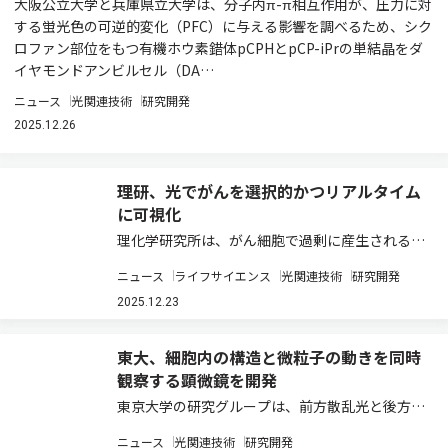
大阪公立大学と兵庫県立大学は、分子内π-π相互作用が、圧力に対
する蛍光色の可逆的変化（PFC）に与える影響を調べるため、シク
ロファン部位をもつ有機ホウ素錯体pCPHとpCP-iPrの単結晶をダ
イヤモンドアンビルセル（DA…
ニュース
光関連技術
研究開発
2025.12.26
理研、光でがんを選択的かつリアルタイム
に可視化
理化学研究所は、がん細胞で過剰に産生される代
謝物アクロレインを利用し、がん細胞内でのみポ
ニュース
ライフサイエンス
光関連技術
研究開発
リマーを自発的に合成できる革新的なポリマー化
技術の開発に成功した（ニュースリリース）。 生
2025.12.23
体関連化学分野において、高分子材料は薬物送…
東大、細胞内の構造と微粒子の動きを同時
観察する顕微鏡を開発
東京大学の研究グループは、前方散乱光と後方散
乱光を同時に定量する「双方向定量散乱顕微鏡」
ニュース
光関連技術
研究開発