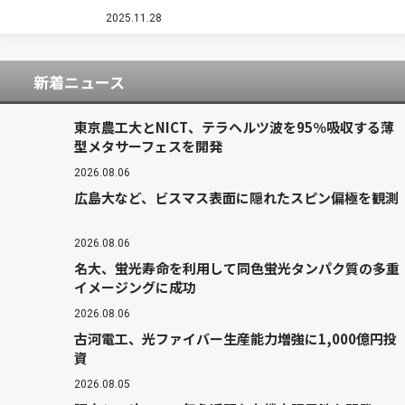
を開発した（ニュースリリース）。 ラベルフリー
顕微鏡として広く用いられる定量位相顕微鏡
2025.11.28
（QPM）は、試料の屈折率分布に起因する前方
散…
新着ニュース
東京農工大とNICT、テラヘルツ波を95％吸収する薄
型メタサーフェスを開発
2026.08.06
広島大など、ビスマス表面に隠れたスピン偏極を観測
2026.08.06
名大、蛍光寿命を利用して同色蛍光タンパク質の多重
イメージングに成功
2026.08.06
古河電工、光ファイバー生産能力増強に1,000億円投
資
2026.08.05