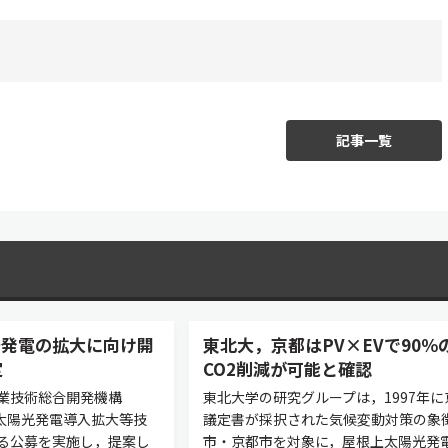
記事一覧
光発電の拡大に向け開
東北大，京都はPV×EVで90％
定
CO2削減が可能と確認
業技術総合開発機構
東北大学の研究グループは，1997年に
「太陽光発電導入拡大等技
議定書が採択された気候変動対策の象
る公募を実施し，提案し
市・京都市を対象に，屋根上太陽光発