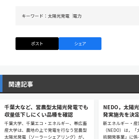
キーワード：
太陽光発電
電力
ポスト
シェア
関連記事
千葉大など、営農型太陽光発電でも
NEDO，太陽
収量低下しにくい品種を確認
発実施先を決
千葉大学、千葉エコ・エネルギー、帯広畜
新エネルギー・産
産大学は、農地の上で発電を行なう営農型
（NEDO）は，
太陽光発電（ソーラーシェアリング）が、
術開発事業」に係