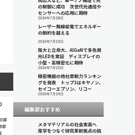
岡山大など、単一ナノ構造で光
の制御に成功 次世代光通信や
センサーへの応用に期待
2026年7月28日
レーザー無線給電でエネルギー
の制約を越える
2026年7月23日
阪大と立命大、AlGaNで多色発
光LEDを実証 ディスプレイの
小型・高精密化に期待
2026年7月23日
精密機器の他社牽制力ランキン
グを発表 トップ3はキヤノン、
セイコーエプソン、リコー
2026年7月29日
の
編集部おすすめ
京都
メタマテリアルの社会実装へ
徴都
産学をつなぐ研究革新拠点の挑
電