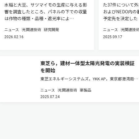
水稲と大豆、サツマイモの生産に与える影
た37件について
響を調査したところ、パネルの下での収量
およびNEDO内の
は作物の種類・品種・遮光率によ…
予定先を決定した
ニュース
光関連技術
研究開発
ニュース
光関連技
2026.02.16
2025.09.17
東芝ら，建材一体型太陽光発電の実装検証
を開始
東芝エネルギーシステムズ，YKK AP，東京都港湾局，
関電工，東京テレポートセンターは，令和7年8月5日
ニュース
光関連技術
新製品
より，臨海副都心青海地区のテレコムセンタービルに
2025.07.24
おいて，次世代型ソーラーセルを活用した建材一体型
太陽光発電内窓の実装…