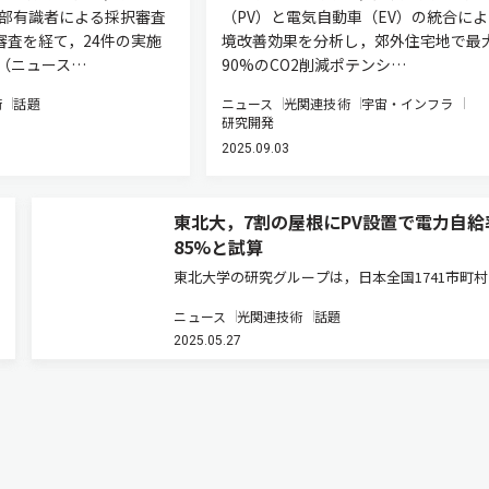
外部有識者による採択審査
（PV）と電気自動車（EV）の統合に
審査を経て，24件の実施
境改善効果を分析し，郊外住宅地で最
（ニュース…
90%のCO2削減ポテンシ…
術
話題
ニュース
光関連技術
宇宙・インフラ
研究開発
2025.09.03
東北大，7割の屋根にPV設置で電力自給
85%と試算
東北大学の研究グループは，日本全国1741市町
象に，住宅などの屋根上太陽光パネルと電気自動
ニュース
光関連技術
話題
（EV）を組み合わせて家庭の電力をまかなうシミ
2025.05.27
ーションを行ない，大幅な脱炭素効果を明らかに
（ニュースリリース）。 …