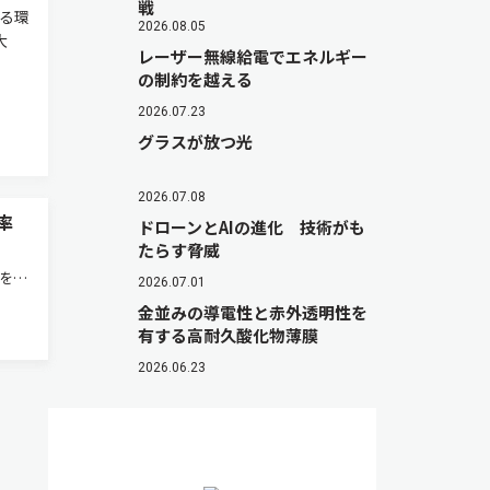
戦
よる環
2026.08.05
大
レーザー無線給電でエネルギー
の制約を越える
2026.07.23
グラスが放つ光
2026.07.08
率
ドローンとAIの進化 技術がも
たらす脅威
村を対
2026.07.01
車
金並みの導電性と赤外透明性を
ュレ
有する高耐久酸化物薄膜
した
2026.06.23