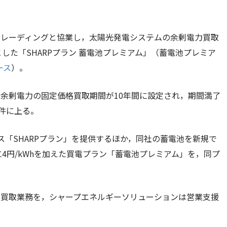
トレーディングと協業し，太陽光発電システムの余剰電力買取
した「SHARPプラン 蓄電池プレミアム」（蓄電池プレミア
ース
）。
は，余剰電力の固定価格買取期間が10年間に設定され，期間満了
万件に上る。
ス「SHARPプラン」を提供するほか，同社の蓄電池を新規で
に4円/kWhを加えた買電プラン「蓄電池プレミアム」を，同プ
の買取業務を，シャープエネルギーソリューションは営業支援