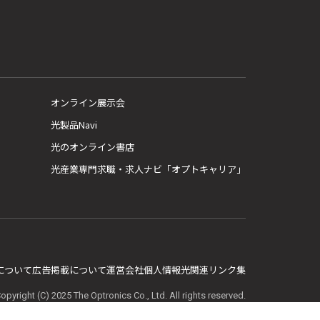
オンライン展示会
光製品Navi
光のオンライン書店
光産業専門求職・求人ナビ「オプトキャリア」
E について
広告掲載について
運営会社
個人情報
光関連リンク集
opyright (C) 2025 The Optronics Co., Ltd. All rights reserved.