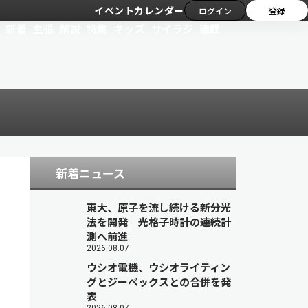
イベントカレンダー
ログイン
登録
新着
主張
解説
特集
キッズ
サイラジ
連載
新着ニュース
東大、原子を流し続ける新分光
法を開発 光格子時計の連続計
測へ前進
2026.08.07
ウシオ電機、ウシオライティン
グとジーベックスとの合併を発
表