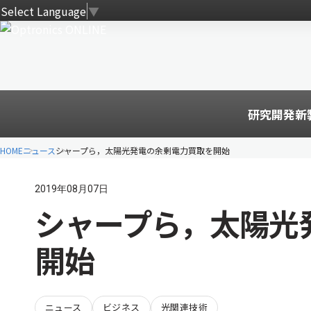
Select Language
▼
研究開発
新
HOME
ニュース
シャープら，太陽光発電の余剰電力買取を開始
2019年08月07日
シャープら，太陽光
開始
ニュース
ビジネス
光関連技術