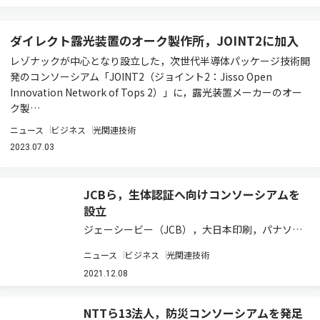
ダイレクト露光装置のオーク製作所，JOINT2に加入
レゾナックが中心となり設立した，次世代半導体パッケージ技術開
発のコンソーシアム「JOINT2（ジョイント2：Jisso Open
Innovation Network of Tops 2）」に，露光装置メーカーのオー
ク製…
ニュース
ビジネス
光関連技術
2023.07.03
JCBら，生体認証へ向けコンソーシアムを
設立
ジェーシービー（JCB），大日本印刷，パナソニ
ック システムソリューションズ ジャパン，りそ
ニュース
ビジネス
光関連技術
なホールディングスの4社は，生体認証を活用し
た業界横断型プラットフォーム「顔認証マルチチ
2021.12.08
ャネルプラットフォーム」の実現に向けた取…
NTTら13法人，防災コンソーシアムを発足