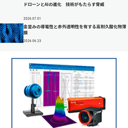
ドローンとAIの進化 技術がもたらす脅威
2026.07.01
金並みの導電性と赤外透明性を有する高耐久酸化物薄
膜
2026.06.23