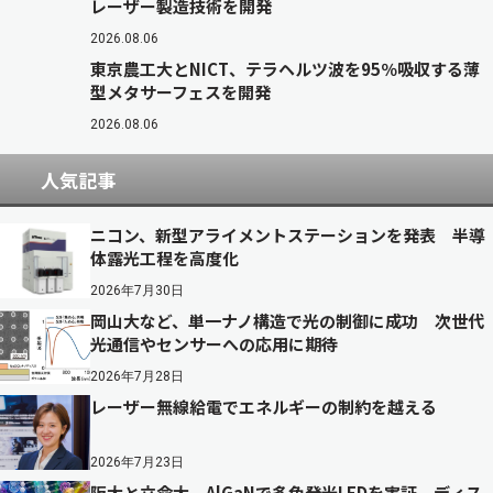
レーザー製造技術を開発
2026.08.06
東京農工大とNICT、テラヘルツ波を95％吸収する薄
型メタサーフェスを開発
2026.08.06
人気記事
ニコン、新型アライメントステーションを発表 半導
体露光工程を高度化
2026年7月30日
岡山大など、単一ナノ構造で光の制御に成功 次世代
光通信やセンサーへの応用に期待
2026年7月28日
レーザー無線給電でエネルギーの制約を越える
2026年7月23日
阪大と立命大、AlGaNで多色発光LEDを実証 ディス