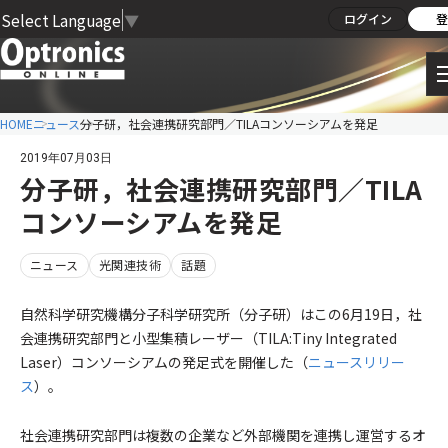
Select Language
▼
ログイン
登
HOME
ニュース
分子研，社会連携研究部門／TILAコンソーシアムを発足
2019年07月03日
分子研，社会連携研究部門／TILA
コンソーシアムを発足
ニュース
光関連技術
話題
自然科学研究機構分子科学研究所（分子研）はこの6月19日，社
会連携研究部門と小型集積レーザー（TILA:Tiny Integrated
Laser）コンソーシアムの発足式を開催した（
ニュースリリー
ス
）。
社会連携研究部門は複数の企業など外部機関を連携し運営するオ