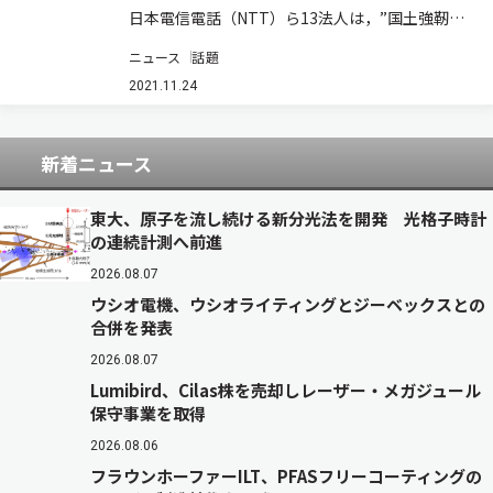
日本電信電話（NTT）ら13法人は，”国土強靭化
基本計画”※に沿った防災・減災の新しい取り組
ニュース
話題
みを加速・推進すべく，「防災コンソーシアム
（CORE）」を発足する（ニュースリリース）。
2021.11.24
近年激甚化して…
新着ニュース
東大、原子を流し続ける新分光法を開発 光格子時計
の連続計測へ前進
2026.08.07
ウシオ電機、ウシオライティングとジーベックスとの
合併を発表
2026.08.07
Lumibird、Cilas株を売却しレーザー・メガジュール
保守事業を取得
2026.08.06
フラウンホーファーILT、PFASフリーコーティングの