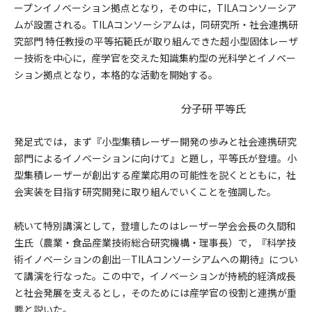
ープンイノベーション拠点となり，その中に，TILAコンソーシア
ムが設置される。TILAコンソーシアムは，同研究所・社会連携研
究部門 特任教授の平等拓範氏が取り組んできた超小型固体レーザ
ー技術を中心に，産学官を交えた知識集約型の光科学とイノベー
ション拠点となり，本格的な活動を開始する。
分子研 平等氏
発足式では，まず『小型集積レーザー開発の歩みと社会連携研究
部門によるイノベーションに向けて』と題し，平等氏が登壇。小
型集積レーザーが創出する産業応用の可能性を説くとともに，社
会実装を目指す研究開発に取り組んでいくことを強調した。
続いて特別講演として，登壇したのはレーザー学会会長の久間和
生氏（農業・食品産業技術総合研究機構・理事長）で，『科学技
術イノベーションの創出―TILAコンソーシアムへの期待』につい
て講演を行なった。この中で，イノベーションが持続的経済成長
と社会発展を支えるとし，そのためには産学官の役割と連携が重
要と説いた。