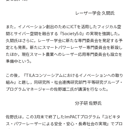
レーザー学会 久間氏
また，イノベーション創出のためにICTを活用したフィジカル空
間とサイバー空間を融合する『Society5.0』の実現を強調した。
久間氏はさらに，レーザー学会に新たな専門委員会を発足する予
定とも発表。新たにスマートパワーレーザー専門委員会を新設し
たほか，現在スマート農業へのレーザー応用専門委員会も設立を
準備中という。
この後，『TILAコンソーシアムにおけるイノベーションへの取り
組み』と題し，同研究所・社会連携研究部門 平等研究グループ・
プログラムマネージャーの佐野雄二氏が講演を行なった。
分子研 佐野氏
佐野氏は，この3月末で終了したImPACTプログラム『ユビキタ
ス・パワーレーザーによる安全・安心・長寿社会の実現』でプロ