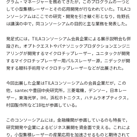
グラム・マネージャーを務めてきたが，このプログラムの一つと
して小型集積レーザーとその応用開発が行なわれていた。TILAコ
ンソーシアムはここでの研究・開発を引き継ぐ形となり，佐野氏
は講演の中で，同コンソーシアムの目的と主な業務を発表した。
発足式には，TILAコンソーシアム会員企業による展示説明会も併
設され，オプトクエストやパナソニックプロダクションエンジニ
アリングが開発するマイクロチップレーザー，ユニタックが開発
するマイクロチップレーザー用パルスレーザー源，ニデックが開
発する眼科手術用マイクロチップレーザーなどが出展された。
今回出展した企業はTILAコンソーシアムの会員企業だが，この
他，santecや豊田中央研究所，三菱電機，デンソー，日本レー
ザー，東海光学，IHI，浜松ホトニクス，ハナムラオプティクス，
村田製作所など18社が参画している。
このコンソーシアムには，金融機関が参画しているのも特長で，
研究開発や企業によるビジネス展開を資金面で支える。これによ
り，小型集積レーザーの産業応用を加速させるものと期待されて