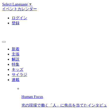
Select Language
▼
イベントカレンダー
ログイン
登録
新着
主張
解説
特集
キッズ
サイラジ
連載
Human Focus
光の現場で働く「人」に焦点を当てたインタビュ