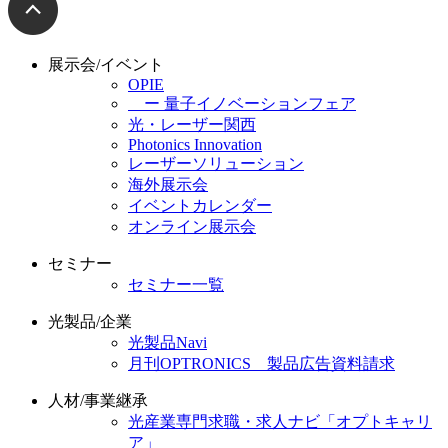
展示会/イベント
OPIE
ー 量子イノベーションフェア
光・レーザー関西
Photonics Innovation
レーザーソリューション
海外展示会
イベントカレンダー
オンライン展示会
セミナー
セミナー一覧
光製品/企業
光製品Navi
月刊OPTRONICS 製品広告資料請求
人材/事業継承
光産業専門求職・求人ナビ「オプトキャリ
ア」