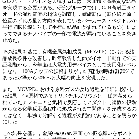
GaNパワーデバイスを実現するには，大面積で高品質な結晶
を実現する必要がある。研究グループでは，GaN高耐圧ダイ
オードの漏れ電流の起源を調査し，螺旋転位（転位線と原子
位置のずれの量と方向を表しているバーガース・ベクトルが
平行で転位線に対して平行に結晶面がずれているもの）によ
ってできるナノパイプの一部で電流が漏れていることを突き
止めた。
その結果を基に，有機金属気相成長（MOVPE）における結
晶成長条件を改善し，昨年報告したpnダイオード動作での実
証段階から，今年度は大電力用デバイスとして実用化レベル
になり，100Aチップの歩留まりが，研究開始時はほぼ0%で
あった水準から30%へと大幅な向上を実現した。
また，MOVPEにおける原料ガスの反応過程を詳細に検討し
た結果，Ga原料であるトリメチルガリウムは，従来考えら
れていたアンモニアと気相で反応してアダクト（複数の段階
からなる化学反応過程中に形成される中間体）を形成するの
ではなく，単独で分解する過程が支配的であることを明らか
にした。
この結果を基に，金属GaのGaN表面での振る舞いをポスト