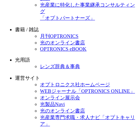
光産業に特化した事業継承コンサルティン
グ
「オプトパートナーズ」
書籍 / 雑誌
月刊OPTRONICS
光のオンライン書店
OPTRONICS eBOOK
光用語
レンズ辞典＆事典
運営サイト
オプトロニクス社ホームページ
WEBジャーナル「OPTRONICS ONLINE」
オンライン展示会
光製品Navi
光のオンライン書店
光産業専門求職・求人ナビ「オプトキャリ
ア」