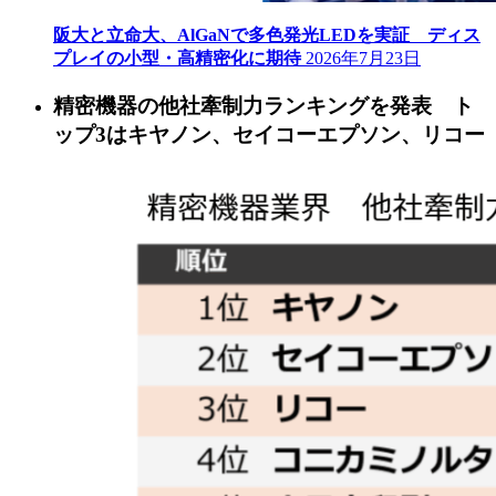
阪大と立命大、AlGaNで多色発光LEDを実証 ディス
プレイの小型・高精密化に期待
2026年7月23日
精密機器の他社牽制力ランキングを発表 ト
ップ3はキヤノン、セイコーエプソン、リコー