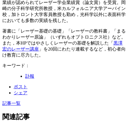
業績が認められてレーザー学会業績賞（論文賞）を受賞。岡
崎の分子科学研究所教授，米カルフォルニア大学アーバイン
校，加トロント大学客員教授も勤め，光科学以外に表面科学
においても多数の実績を残した。
著書に「レーザー基礎の基礎」「レーザーの教科書」「まる
わかりレーザー原論」（いずれもオプトロニクス社）など。
また，本HPではやさしくレーザーの基礎を解説した「
黒澤
宏のレーザー講座
」を20回にわたり連載するなど，初心者向
け教育に尽力した。
キーワード：
訃報
ポスト
シェア
記事一覧
関連記事