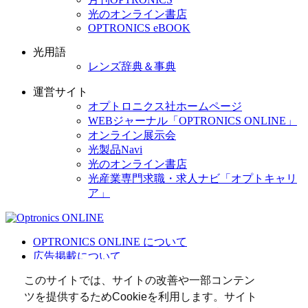
光のオンライン書店
OPTRONICS eBOOK
光用語
レンズ辞典＆事典
運営サイト
オプトロニクス社ホームページ
WEBジャーナル「OPTRONICS ONLINE」
オンライン展示会
光製品Navi
光のオンライン書店
光産業専門求職・求人ナビ「オプトキャリ
ア」
OPTRONICS ONLINE について
広告掲載について
運営会社
このサイトでは、サイトの改善や一部コンテン
個人情報
ツを提供するためCookieを利用します。サイト
光関連リンク集