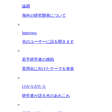
論調
海外の研究開発について
Interview
光のユーザーに話を聞きます
若手研究者の挑戦
実用化に向けたテーマを発表
ひかりがたり
研究者が語る光のあれこれ