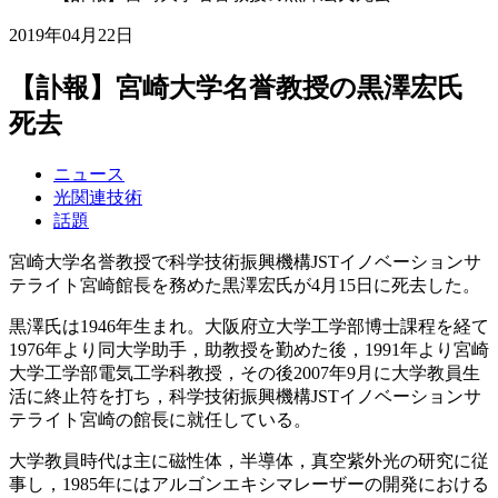
2019年04月22日
【訃報】宮崎大学名誉教授の黒澤宏氏
死去
ニュース
光関連技術
話題
宮崎大学名誉教授で科学技術振興機構JSTイノベーションサ
テライト宮崎館長を務めた黒澤宏氏が4月15日に死去した。
黒澤氏は1946年生まれ。大阪府立大学工学部博士課程を経て
1976年より同大学助手，助教授を勤めた後，1991年より宮崎
大学工学部電気工学科教授，その後2007年9月に大学教員生
活に終止符を打ち，科学技術振興機構JSTイノベーションサ
テライト宮崎の館長に就任している。
大学教員時代は主に磁性体，半導体，真空紫外光の研究に従
事し，1985年にはアルゴンエキシマレーザーの開発における