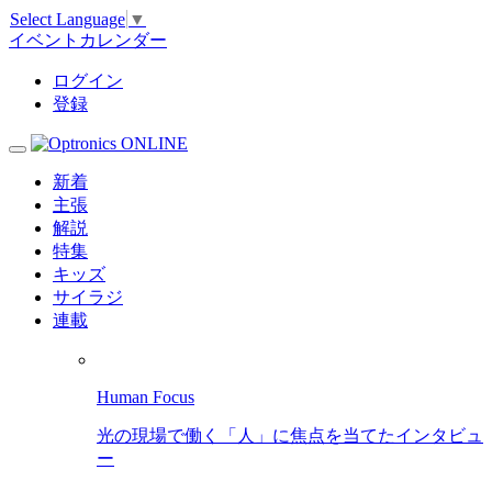
Select Language
▼
イベントカレンダー
ログイン
登録
新着
主張
解説
特集
キッズ
サイラジ
連載
Human Focus
光の現場で働く「人」に焦点を当てたインタビュ
ー