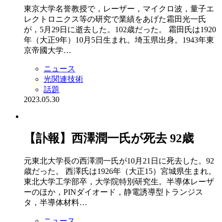
東京大学名誉教授で，レーザー，マイクロ波，量子エ
レクトロニクス等の研究で業績をあげた霜田光一氏
が，5月29日に逝去した。102歳だった。 霜田氏は1920
年（大正9年）10月5日生まれ。埼玉県出身。1943年東
京帝國大学…
ニュース
光関連技術
話題
2023.05.30
【訃報】西澤潤一氏が死去 92歳
元東北大学長の西澤潤一氏が10月21日に死去した。92
歳だった。 西澤氏は1926年（大正15）宮城県生まれ。
東北大学工学部卒，大学院特別研究生。半導体レーザ
ーのほか，PINダイオード，静電誘導型トランジス
タ，半導体材料…
ニュース