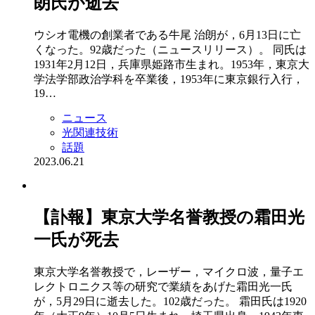
朗氏が逝去
ウシオ電機の創業者である牛尾 治朗が，6月13日に亡
くなった。92歳だった（ニュースリリース）。 同氏は
1931年2月12日，兵庫県姫路市生まれ。1953年，東京大
学法学部政治学科を卒業後，1953年に東京銀行入行，
19…
ニュース
光関連技術
話題
2023.06.21
【訃報】東京大学名誉教授の霜田光
一氏が死去
東京大学名誉教授で，レーザー，マイクロ波，量子エ
レクトロニクス等の研究で業績をあげた霜田光一氏
が，5月29日に逝去した。102歳だった。 霜田氏は1920