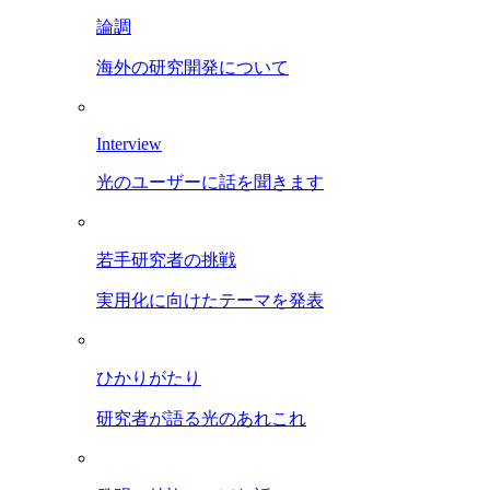
論調
海外の研究開発について
Interview
光のユーザーに話を聞きます
若手研究者の挑戦
実用化に向けたテーマを発表
ひかりがたり
研究者が語る光のあれこれ