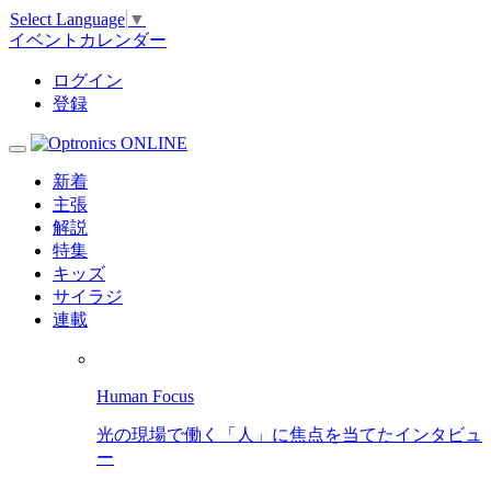
Select Language
▼
イベントカレンダー
ログイン
登録
新着
主張
解説
特集
キッズ
サイラジ
連載
Human Focus
光の現場で働く「人」に焦点を当てたインタビュ
ー