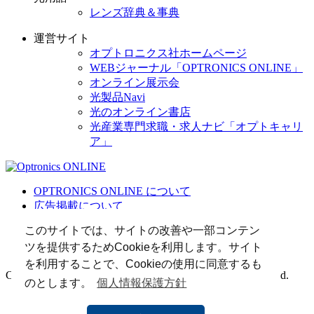
レンズ辞典＆事典
運営サイト
オプトロニクス社ホームページ
WEBジャーナル「OPTRONICS ONLINE」
オンライン展示会
光製品Navi
光のオンライン書店
光産業専門求職・求人ナビ「オプトキャリ
ア」
OPTRONICS ONLINE について
広告掲載について
運営会社
このサイトでは、サイトの改善や一部コンテン
個人情報
ツを提供するためCookieを利用します。サイト
光関連リンク集
を利用することで、Cookieの使用に同意するも
Copyright (C) 2025 The Optronics Co., Ltd. All rights reserved.
のとします。
個人情報保護方針