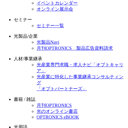
イベントカレンダー
オンライン展示会
セミナー
セミナー一覧
光製品/企業
光製品Navi
月刊OPTRONICS 製品広告資料請求
人材/事業継承
光産業専門求職・求人ナビ「オプトキャリ
ア」
光産業に特化した事業継承コンサルティン
グ
「オプトパートナーズ」
書籍 / 雑誌
月刊OPTRONICS
光のオンライン書店
OPTRONICS eBOOK
光用語