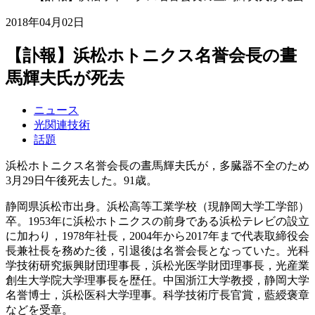
2018年04月02日
【訃報】浜松ホトニクス名誉会長の晝
馬輝夫氏が死去
ニュース
光関連技術
話題
浜松ホトニクス名誉会長の晝馬輝夫氏が，多臓器不全のため
3月29日午後死去した。91歳。
静岡県浜松市出身。浜松高等工業学校（現静岡大学工学部）
卒。1953年に浜松ホトニクスの前身である浜松テレビの設立
に加わり，1978年社長，2004年から2017年まで代表取締役会
長兼社長を務めた後，引退後は名誉会長となっていた。光科
学技術研究振興財団理事長，浜松光医学財団理事長，光産業
創生大学院大学理事長を歴任。中国浙江大学教授，静岡大学
名誉博士，浜松医科大学理事。科学技術庁長官賞，藍綬褒章
などを受章。