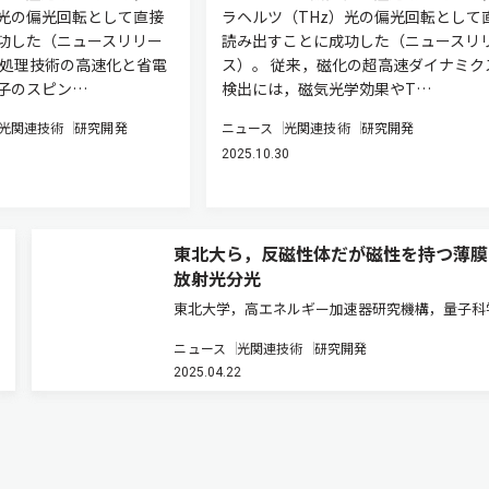
）光の偏光回転として直接
ラヘルツ（THz）光の偏光回転として
功した（ニュースリリー
読み出すことに成功した（ニュースリ
報処理技術の高速化と省電
ス）。 従来，磁化の超高速ダイナミク
子のスピン…
検出には，磁気光学効果やT…
光関連技術
研究開発
ニュース
光関連技術
研究開発
2025.10.30
東北大ら，反磁性体だが磁性を持つ薄膜
放射光分光
東北大学，高エネルギー加速器研究機構，量子科
術研究開発機構，台湾同歩輻射研究中心，仏ロレ
ニュース
光関連技術
研究開発
大学，仏SOLEIL放射光施設は，クロムを含む反
2025.04.22
体Cr2Se3に着目し，分子線エピタキシー法によ
ラフェン上にCr…