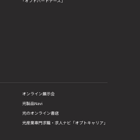
「オプトパートナーズ」
オンライン展示会
光製品Navi
光のオンライン書店
光産業専門求職・求人ナビ「オプトキャリア」