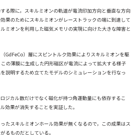
動する際に，スキルミオンの軌道が電流印加方向と垂直な方向
の効果のためにスキルミオンがレーストラックの端に到達して
キルミオンを利用した磁気メモリの実現に向けた大きな障害と
（GdFeCo）層にスピントルク効果によりスキルミオンを駆
，この薄膜に生成した円形磁区が電流によって拡大する様子
果を説明するため立てたモデルのシミュレーションを行なっ
ポロジカル数だけでなく磁化が持つ角運動量にも依存するこ
ール効果が消失することを実証した。
あったスキルミオンホール効果が無くなるので，この成果はス
ながるものだとしている。