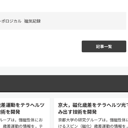
トポロジカル
磁気記録
記事一覧
歳差運動をテラヘルツ
京大，磁化歳差をテラヘルツ光
技術を開発
み出す技術を開発
ループは，強磁性体にお
京都大学の研究グループは，強磁性体
）歳差運動の情報を，テ
けるスピン（磁化）歳差運動の情報を