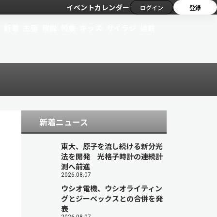
イベントカレンダー
ログイン
登録
新着
主張
解説
特集
キッズ
サイラジ
連載
新着ニュース
東大、原子を流し続ける新分光
法を開発 光格子時計の連続計
測へ前進
2026.08.07
ウシオ電機、ウシオライティン
グとジーベックスとの合併を発
表