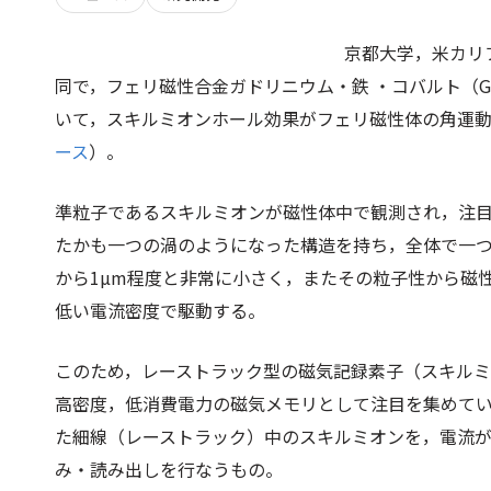
京都大学，米カリ
同で，フェリ磁性合金ガドリニウム・鉄 ・コバルト（G
いて，スキルミオンホール効果がフェリ磁性体の角運
ース
）。
準粒子であるスキルミオンが磁性体中で観測され，注
たかも一つの渦のようになった構造を持ち，全体で一つ
から1µm程度と非常に小さく，またその粒子性から磁
低い電流密度で駆動する。
このため，レーストラック型の磁気記録素子（スキル
高密度，低消費電力の磁気メモリとして注目を集めて
た細線（レーストラック）中のスキルミオンを，電流
み・読み出しを行なうもの。