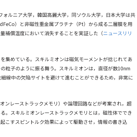
フォルニア大学，韓国高麗大学，同ソウル大学，日本大学は共
dFeCo）と非磁性重金属プラチナ（Pt）から成る二層膜を用
動量補償温度において消失することを実証した（
ニュースリリ
目を集めている。スキルミオンは磁気モーメントが捻じれてあ
の粒子のように振る舞う。スキルミオンは，直径が数10nm
性細線中の欠陥サイトを避けて進むことができるため，非常に
ミオンレーストラックメモリ）や論理回路などが考案され，超
いる。スキルミオンレーストラックメモリとは，磁性体ででき
が起こすスピントルク効果によって駆動させ，情報の書き込