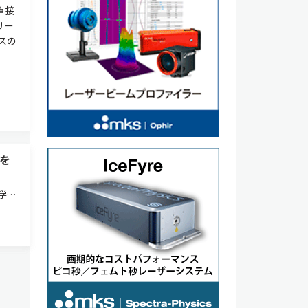
直接
リー
スの
を
学技
ーヌ
強磁性
ってグ