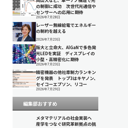
岡山大など、単一ナノ構造で光
の制御に成功 次世代光通信や
センサーへの応用に期待
2026年7月28日
レーザー無線給電でエネルギー
の制約を越える
2026年7月23日
阪大と立命大、AlGaNで多色発
光LEDを実証 ディスプレイの
小型・高精密化に期待
2026年7月23日
精密機器の他社牽制力ランキン
グを発表 トップ3はキヤノン、
セイコーエプソン、リコー
2026年7月29日
編集部おすすめ
メタマテリアルの社会実装へ
産学をつなぐ研究革新拠点の挑