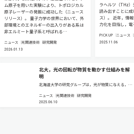
ラヘルツ（THz
ム原⼦を⽤いた実験により、トポロジカル
読み出すことに成
原⼦レーザーの発振に成功した（ニュース
ス）。 近年，情
リリース）。 量⼦⼒学の世界において、外
力化を目指し，電
部環境とのエネルギーの出⼊りがある系は
⾮エルミート量⼦系と呼ばれる…
PICK UP
ニュース
ニュース
光関連技術
研究開発
2025.11.06
2026.01.13
北大，光の回転が物質を動かす仕組みを解
明
北海道大学の研究グループは，光が物質に与える，回
転の力（光トルク）の源である角運動量を，スピンと
ニュース
光関連技術
研究開発
軌道の二つに分け，それぞれの損失量を個別に測定・
2025.06.10
解析できる新たな理論を提案した（ニュースリリー
ス）。 光には，まっすぐ進むだ…