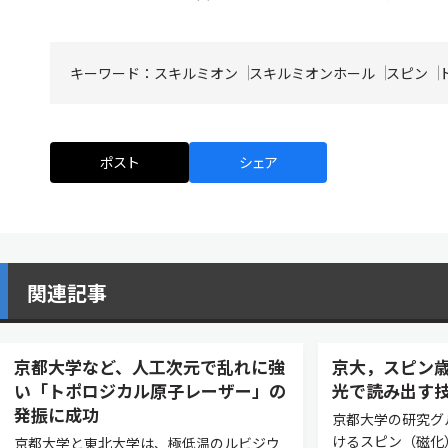
キーワード：
スキルミオン
スキルミオンホール
スピン
ポスト
シェア
関連記事
京都大学など、人工次元で乱れに強
京大，スピン
い「トポロジカル原⼦レーザー」の
光で読み出す
発振に成功
京都大学の研究グ
けるスピン（磁化
京都⼤学と東北⼤学は、極低温のルビジウ