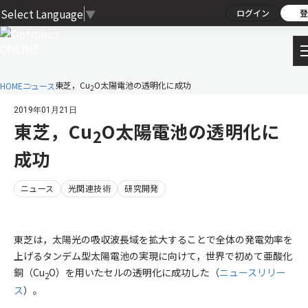
Select Language
▼
ログイン
登
東芝，Cu
O太陽電池の透明化に成功
HOME
ニュース
2
2019年01月21日
東芝，Cu
O太陽電池の透明化に
2
成功
ニュース
光関連技術
研究開発
東芝は，太陽光の吸収波長域を拡大することで全体の発電効率を
上げるタンデム型太陽電池の実現に向けて，世界で初めて亜酸化
銅（Cu
O）を用いたセルの透明化に成功した（
ニュースリリー
2
ス
）。