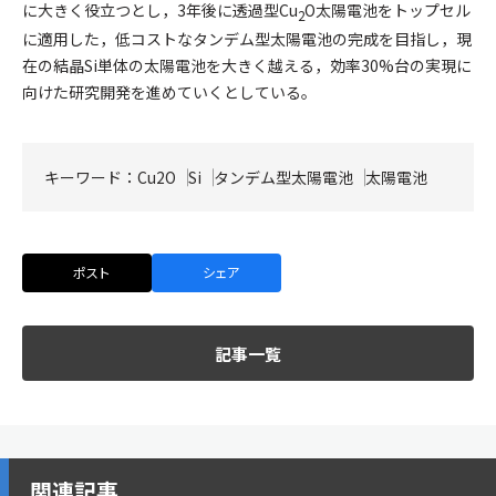
に大きく役立つとし，3年後に透過型Cu
O太陽電池をトップセル
2
に適用した，低コストなタンデム型太陽電池の完成を目指し，現
在の結晶Si単体の太陽電池を大きく越える，効率30%台の実現に
向けた研究開発を進めていくとしている。
キーワード：
Cu2O
Si
タンデム型太陽電池
太陽電池
ポスト
シェア
記事一覧
関連記事