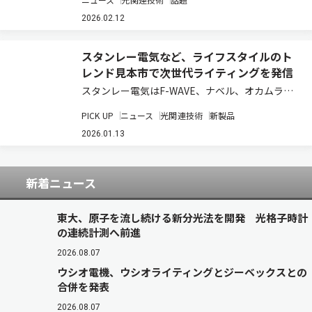
基金事業／次世代型タンデム太陽電池量産技術実
証事業」に採択されたと発表した（ニュースリリ
2026.02.12
ース）。 タンデム型ペロブスカイト太陽電池…
スタンレー電気など、ライフスタイルのト
レンド見本市で次世代ライティングを発信
スタンレー電気はF-WAVE、ナベル、オカムラ、
杉原商店と出展協力し、フランスのパリ・ノー
PICK UP
ニュース
光関連技術
新製品
ル・ヴィルパント国際展示場で2026年1月15日か
ら19日まで開催される、ライフスタイルの最新ト
2026.01.13
レンドを発信する見本市「メゾン・エ…
新着ニュース
東大、原子を流し続ける新分光法を開発 光格子時計
の連続計測へ前進
2026.08.07
ウシオ電機、ウシオライティングとジーベックスとの
合併を発表
2026.08.07