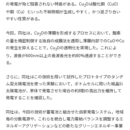
の発電が殆ど阻害されない特長がある。Cu
Oは酸化銅（CuO）
2
や銅（Cu）といった不純物相が生成しやすく，かつ混ざり合い
やすい性質がある。
今回，同社は，Cu
Oの薄膜を形成するプロセスにおいて，酸素
2
の量を精密制御する独自の成膜法を適用し薄膜内部でのCuOやCu
の発生を抑えることで，Cu
Oの透明化を実現した。これによ
2
り，波長が600nm以上の長波長光を約80%透過することができ
る。
さらに，同社はこの技術を用いて試作したプロトタイプのタンデ
ム型太陽電池を使った実験において，ボトムセルに用いた結晶Si
太陽電池が，単体で発電させた場合の約8割の高出力を維持して
発電することを確認した。
同社は，今回の技術が蓄電池と組合せた自家発電システム，地域
毎の分散電源や，これらを統合し電力需給バランスを調整するエ
ネルギーアグリゲーションなどの新たなグリーンエネルギー事業