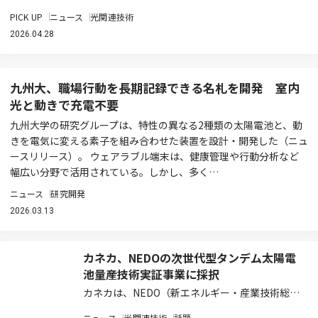
PICK UP
ニュース
光関連技術
2026.04.28
九州大、職場行動を長期記録できる名札を開発 室内
光と動きで充電不要
九州大学の研究グループは、特性の異なる2種類の太陽電池と、動
きを電気に変える素子を組み合わせた装置を設計・開発した（ニュ
ースリリース）。 ウェアラブル端末は、健康管理や行動分析など
幅広い分野で活用されている。しかし、多く…
ニュース
研究開発
2026.03.13
カネカ、NEDOの次世代型タンデム太陽電
池量産技術実証事業に採択
カネカは、NEDO（新エネルギー・産業技術総合
開発機構）が公募した「グリーンイノベーション
ニュース
光関連技術
話題