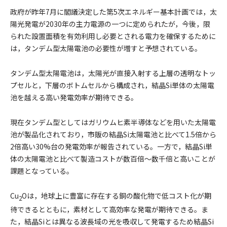
政府が昨年7月に閣議決定した第5次エネルギー基本計画では，太
陽光発電が2030年の主力電源の一つに定められたが，今後，限
られた設置面積を有効利用し必要とされる電力を確保するために
は，タンデム型太陽電池の必要性が増すと予想されている。
タンデム型太陽電池は，太陽光が直接入射する上層の透明なトッ
プセルと，下層のボトムセルから構成され，結晶Si単体の太陽電
池を越える高い発電効率が期待できる。
現在タンデム型としてはガリウムヒ素半導体などを用いた太陽電
池が製品化されており，市販の結晶Si太陽電池と比べて1.5倍から
2倍高い30%台の発電効率が報告されている。一方で，結晶Si単
体の太陽電池と比べて製造コストが数百倍～数千倍と高いことが
課題となっている。
Cu
Oは，地球上に豊富に存在する銅の酸化物で低コスト化が期
2
待できるとともに，素材として高効率な発電が期待できる。ま
た，結晶Siとは異なる波長域の光を吸収して発電するため結晶Si