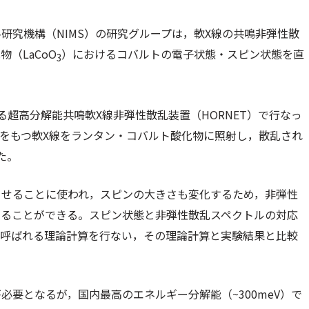
研究機構（NIMS）の研究グループは，軟X線の共鳴非弾性散
（LaCoO
）におけるコバルトの電子状態・スピン状態を直
3
いる超高分解能共鳴軟X線非弾性散乱装置（HORNET）で行なっ
ーをもつ軟X線をランタン・コバルト酸化物に照射し，散乱され
た。
させることに使われ，スピンの大きさも変化するため，非弾性
べることができる。スピン状態と非弾性散乱スペクトルの対応
と呼ばれる理論計算を行ない，その理論計算と実験結果と比較
要となるが，国内最高のエネルギー分解能（~300meV）で