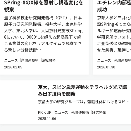
SPring-8のX線を照射し構造変化を
エチレン内部
観察
成功
量子科学技術研究開発機構（QST）、日本
京都大学と三井化
原子力研究開発機構、福井大学、東京科学
設SPring-8で
大学、東北大学は、大型放射光施設SPring-
ルギー加速器研究
8において、3000℃を超える超高温下で起
学研究所のフォト
こる物質の変化をリアルタイムで観察でき
走査型透過X線顕微
る新しい分析技術…
せた解析、延伸し
ニュース
光関連技術
研究開発
ニュース
光関連技
2026.02.05
2026.01.30
京大，スピン歳差運動をテラヘルツ光で読
み出す技術を開発
京都大学の研究グループは，強磁性体におけるスピン
（磁化）歳差運動の情報を，テラヘルツ（THz）光の
PICK UP
ニュース
光関連技術
研究開発
偏光回転として直接読み出すことに成功した（ニュー
2025.11.06
スリリース）。 近年，情報処理技術の高速化と省電力
化を目指し，電子のスピン…