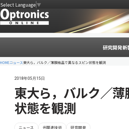
Select Language
▼
研究開発
新
HOME
ニュース
東大ら，バルク／薄膜結晶で異なるスピン状態を観測
2018年05月15日
東大ら，バルク／薄
状態を観測
ニュース
光関連技術
研究開発