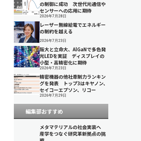
の制御に成功 次世代光通信や
センサーへの応用に期待
2026年7月28日
レーザー無線給電でエネルギー
の制約を越える
2026年7月23日
阪大と立命大、AlGaNで多色発
光LEDを実証 ディスプレイの
小型・高精密化に期待
2026年7月23日
精密機器の他社牽制力ランキン
グを発表 トップ3はキヤノン、
セイコーエプソン、リコー
2026年7月29日
編集部おすすめ
メタマテリアルの社会実装へ
産学をつなぐ研究革新拠点の挑
戦