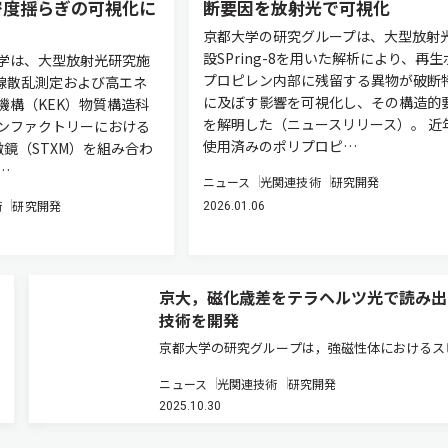
密度揺らぎの可視化に
断要因を放射光で可視化
京都大学の研究グループは、大型放射
設SPring-8を用いた解析により、再生
学は、大型放射光研究施
プロピレン内部に残留する異物が破断
のX線散乱測定および高エネ
に及ぼす影響を可視化し、その構造的
機構（KEK）物質構造科
を解明した（ニュースリリース）。 近
ンファクトリーにおける
使用済みのポリプロピ…
鏡（STXM）を組み合わ
…
ニュース
光関連技術
研究開発
術
研究開発
2026.01.06
京大，磁化歳差をテラヘルツ光で読み出
技術を開発
京都大学の研究グループは，強磁性体におけるス
（磁化）歳差運動の情報を，テラヘルツ（THz）
ニュース
光関連技術
研究開発
偏光回転として直接読み出すことに成功した（ニ
2025.10.30
スリリース）。 従来，磁化の超高速ダイナミク
出には，磁気光学効果やT…