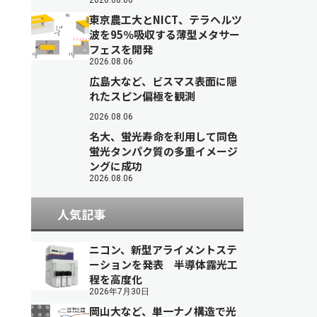
2026.08.06
東京農工大とNICT、テラヘルツ
波を95％吸収する薄型メタサー
フェスを開発
2026.08.06
広島大など、ビスマス表面に隠
れたスピン偏極を観測
2026.08.06
名大、蛍光寿命を利用して同色
蛍光タンパク質の多重イメージ
ングに成功
2026.08.06
人気記事
ニコン、新型アライメントステ
ーションを発表 半導体露光工
程を高度化
2026年7月30日
岡山大など、単一ナノ構造で光