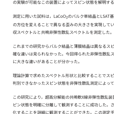
の実験が可能なこの装置によってスピン状態を解明す
測定に用いた試料は，LaCoO
のバルク単結晶とLSAT
3
の方位を変えることで異なる歪みの大きさを実現して
収スペクトルと共鳴非弾性散乱スペクトルを測定した。
これまでの研究からバルク結晶と薄膜結晶は異なるス
確な違いは見られなかった。今回得られた非弾性散乱ス
に大きな違いがあることが分かった。
理論計算で求めたスペクトル形状と比較することでス
判別できなかったスピン状態を非弾性散乱測定によっ
この研究により，超高分解能の共鳴軟X線非弾性散乱装
ピン状態を明確に分離して観測することに成功した。
化することを詳細に観測することができた。この測定