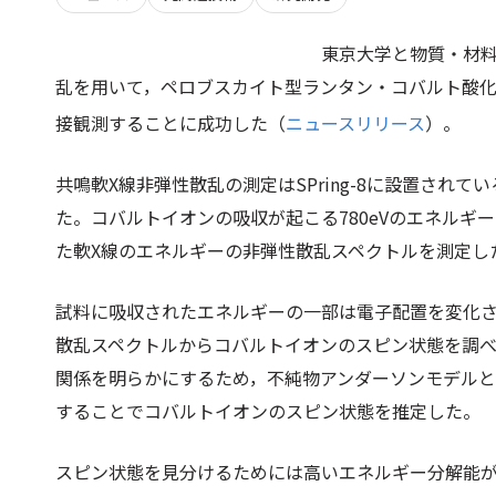
東京大学と物質・材料
乱を用いて，ペロブスカイト型ランタン・コバルト酸化物
接観測することに成功した（
ニュースリリース
）。
共鳴軟X線非弾性散乱の測定はSPring-8に設置されて
た。コバルトイオンの吸収が起こる780eVのエネルギ
た軟X線のエネルギーの非弾性散乱スペクトルを測定し
試料に吸収されたエネルギーの一部は電子配置を変化
散乱スペクトルからコバルトイオンのスピン状態を調
関係を明らかにするため，不純物アンダーソンモデル
することでコバルトイオンのスピン状態を推定した。
スピン状態を見分けるためには高いエネルギー分解能が必