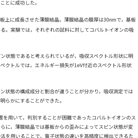
ることに成功した。
基板上に成長させた薄膜結晶。薄膜結晶の膜厚は30nmで，基板
いる。実験では，それぞれの試料に対してコバルトイオンの吸
ピン状態であると考えられているが，吸収スペクトル形状に明
ペクトルでは，エネルギー損失が1eV付近のスペクトル形状
ピン状態の構成成分と割合が違うことが分かり，吸収測定では
て明らかにすることができた。
置を用いて，判別することが困難であったコバルトイオンのス
さらに，薄膜結晶では基板からの歪みによってスピン状態が変
手法を用いることで，電子状態の違いを高精度に検出できるた