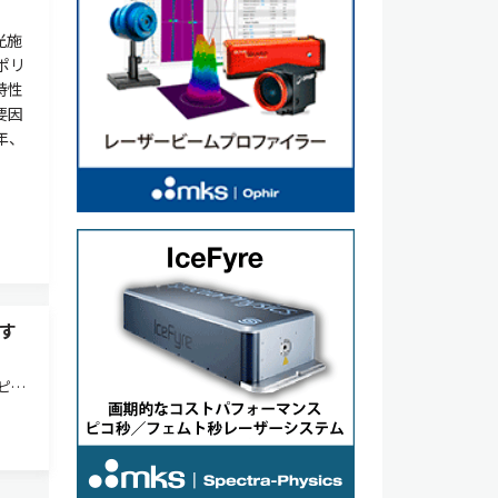
光施
ポリ
特性
要因
年、
す
ピン
光の
ュー
スの検