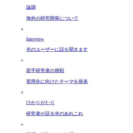
論調
海外の研究開発について
Interview
光のユーザーに話を聞きます
若手研究者の挑戦
実用化に向けたテーマを発表
ひかりがたり
研究者が語る光のあれこれ