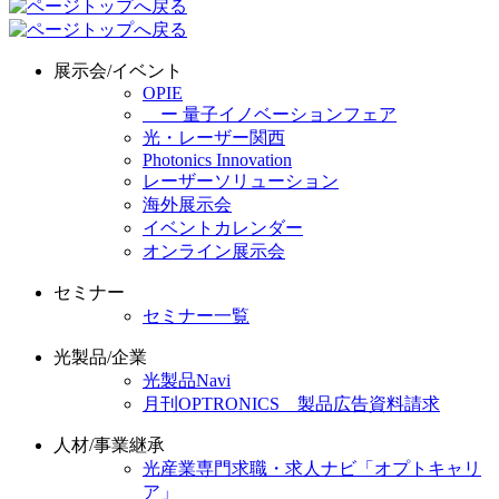
展示会/イベント
OPIE
ー 量子イノベーションフェア
光・レーザー関西
Photonics Innovation
レーザーソリューション
海外展示会
イベントカレンダー
オンライン展示会
セミナー
セミナー一覧
光製品/企業
光製品Navi
月刊OPTRONICS 製品広告資料請求
人材/事業継承
光産業専門求職・求人ナビ「オプトキャリ
ア」