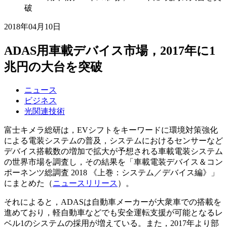
破
2018年04月10日
ADAS用車載デバイス市場，2017年に1
兆円の大台を突破
ニュース
ビジネス
光関連技術
富士キメラ総研は，EVシフトをキーワードに環境対策強化
による電装システムの普及，システムにおけるセンサーなど
デバイス搭載数の増加で拡大が予想される車載電装システム
の世界市場を調査し，その結果を「車載電装デバイス＆コン
ポーネンツ総調査 2018 《上巻：システム／デバイス編》」
にまとめた（
ニュースリリース
）。
それによると，ADASは自動車メーカーが大衆車での搭載を
進めており，軽自動車などでも安全運転支援が可能となるレ
ベル1のシステムの採用が増えている。また，2017年より部