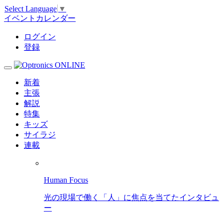
Select Language
▼
イベントカレンダー
ログイン
登録
新着
主張
解説
特集
キッズ
サイラジ
連載
Human Focus
光の現場で働く「人」に焦点を当てたインタビュ
ー