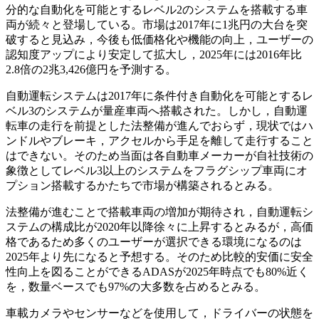
分的な自動化を可能とするレベル2のシステムを搭載する車
両が続々と登場している。市場は2017年に1兆円の大台を突
破すると見込み，今後も低価格化や機能の向上，ユーザーの
認知度アップにより安定して拡大し，2025年には2016年比
2.8倍の2兆3,426億円を予測する。
自動運転システムは2017年に条件付き自動化を可能とするレ
ベル3のシステムが量産車両へ搭載された。しかし，自動運
転車の走行を前提とした法整備が進んでおらず，現状ではハ
ンドルやブレーキ，アクセルから手足を離して走行すること
はできない。そのため当面は各自動車メーカーが自社技術の
象徴としてレベル3以上のシステムをフラグシップ車両にオ
プション搭載するかたちで市場が構築されるとみる。
法整備が進むことで搭載車両の増加が期待され，自動運転シ
ステムの構成比が2020年以降徐々に上昇するとみるが，高価
格であるため多くのユーザーが選択できる環境になるのは
2025年より先になると予想する。そのため比較的安価に安全
性向上を図ることができるADASが2025年時点でも80%近く
を，数量ベースでも97%の大多数を占めるとみる。
車載カメラやセンサーなどを使用して，ドライバーの状態を