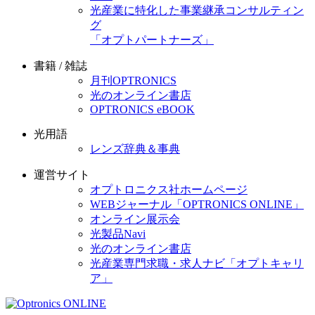
光産業に特化した事業継承コンサルティン
グ
「オプトパートナーズ」
書籍 / 雑誌
月刊OPTRONICS
光のオンライン書店
OPTRONICS eBOOK
光用語
レンズ辞典＆事典
運営サイト
オプトロニクス社ホームページ
WEBジャーナル「OPTRONICS ONLINE」
オンライン展示会
光製品Navi
光のオンライン書店
光産業専門求職・求人ナビ「オプトキャリ
ア」