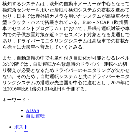
検知するシステムは，欧州の自動車メーカーが中心となって
操舵角センサーを用いた居眠り検知システムの搭載を進めて
おり，日本では赤外線カメラを用いたシステムが高級車や大
型トラック・バスで搭載されている。Euro－NCAP（欧州新
車アセスメントプログラム）において，居眠り運転対策や車
内での子供放置対策が近々アセスメント対象となる見通しで
あり，ドライバーモニタリングシステムは高級車での搭載か
ら徐々に大衆車へ普及していくとみる。
また，自動運転の中でも条件付き自動化が可能となるレベル
3の段階では，自動運転から緊急時のドライバー運転への切
り替えが必要となるためドライバーのモニタリングが欠かせ
ない。そのため，自動運転システムと共にドライバーモニタ
リングシステムの搭載が先進国を中心に進むとし，2025年に
は2016年比6.1倍の1,014億円を予測する。
キーワード：
ADAS
自動運転
ポスト