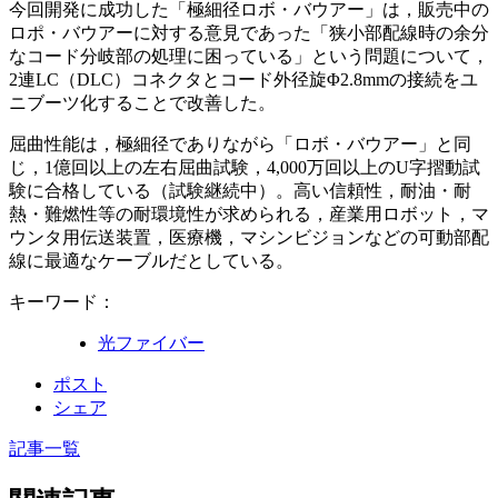
今回開発に成功した「極細径ロボ・バウアー」は，販売中の
ロポ・バウアーに対する意見であった「狭小部配線時の余分
なコード分岐部の処理に困っている」という問題について，
2連LC（DLC）コネクタとコード外径旋Φ2.8mmの接続をユ
ニブーツ化することで改善した。
屈曲性能は，極細径でありながら「ロボ・バウアー」と同
じ，1億回以上の左右屈曲試験，4,000万回以上のU字摺動試
験に合格している（試験継続中）。高い信頼性，耐油・耐
熱・難燃性等の耐環境性が求められる，産業用ロボット，マ
ウンタ用伝送装置，医療機，マシンビジョンなどの可動部配
線に最適なケーブルだとしている。
キーワード：
光ファイバー
ポスト
シェア
記事一覧