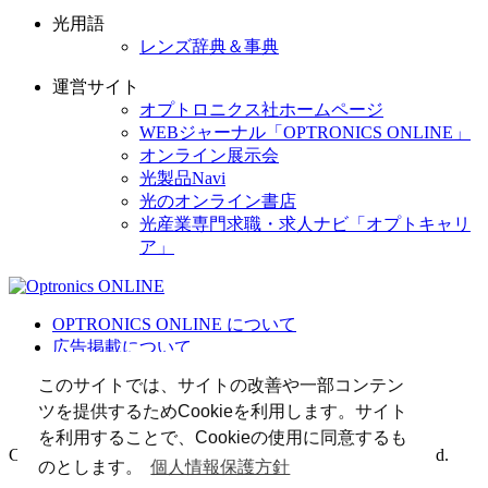
光用語
レンズ辞典＆事典
運営サイト
オプトロニクス社ホームページ
WEBジャーナル「OPTRONICS ONLINE」
オンライン展示会
光製品Navi
光のオンライン書店
光産業専門求職・求人ナビ「オプトキャリ
ア」
OPTRONICS ONLINE について
広告掲載について
運営会社
このサイトでは、サイトの改善や一部コンテン
個人情報
ツを提供するためCookieを利用します。サイト
光関連リンク集
を利用することで、Cookieの使用に同意するも
Copyright (C) 2025 The Optronics Co., Ltd. All rights reserved.
のとします。
個人情報保護方針