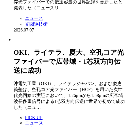
存光ファイバーでの伝送容量の世界記録を更新したと
発表した（ニュースリ…
ニュース
光関連技術
2026.07.07
OKI、ライテラ、慶大、空孔コア光
ファイバーで広帯域・1芯双方向伝
送に成功
沖電気工業（OKI）、ライテラジャパン、および慶應
義塾は、空孔コア光ファイバー（HCF）を用いた次世
代光回線の実証において、1.26μmから1.58μmの広帯域
波長多重信号による1芯双方向伝送に世界で初めて成功
した（ニュ…
PICK UP
ニュース