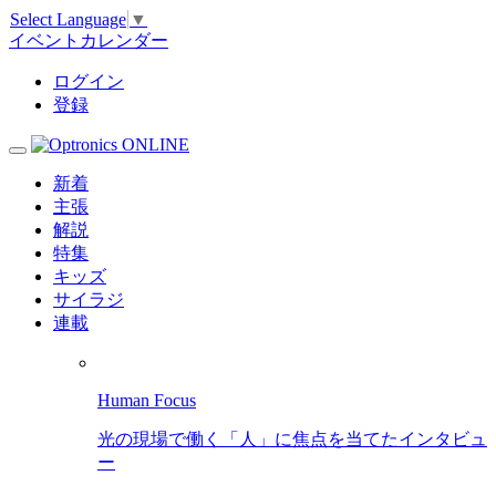
Select Language
▼
イベントカレンダー
ログイン
登録
新着
主張
解説
特集
キッズ
サイラジ
連載
Human Focus
光の現場で働く「人」に焦点を当てたインタビュ
ー