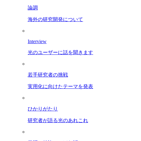
論調
海外の研究開発について
Interview
光のユーザーに話を聞きます
若手研究者の挑戦
実用化に向けたテーマを発表
ひかりがたり
研究者が語る光のあれこれ