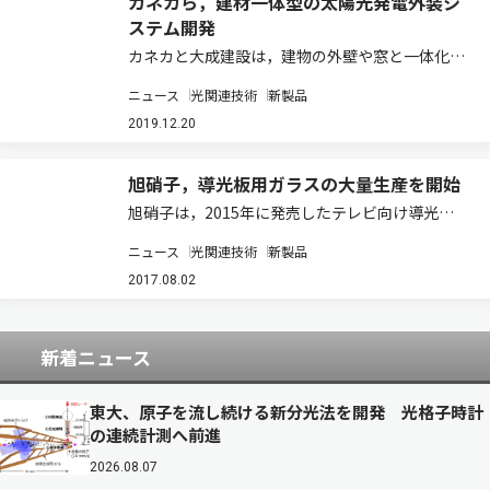
カネカら，建材一体型の太陽光発電外装シ
ステム開発
カネカと大成建設は，建物の外壁や窓と一体化さ
せた太陽電池モジュールで発電する外装システム
ニュース
光関連技術
新製品
「T-Green Multi Solar」を開発した（ニュース
リリース）。 近年の環境意識の高まりを受け，
2019.12.20
SDGs（持続可能な開発目…
旭硝子，導光板用ガラスの大量生産を開始
旭硝子は，2015年に発売したテレビ向け導光板
用ガラス「XCV™（エクシーブ）」を改良し，世
ニュース
光関連技術
新製品
界最高水準の光透過性能を実現した。併せて，大
面積ガラスの効率的生産に適したフロート法によ
2017.08.02
る大量生産を本年8月より開始する（ニュー…
新着ニュース
東大、原子を流し続ける新分光法を開発 光格子時計
の連続計測へ前進
2026.08.07