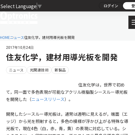
Select Language
▼
ログイン
登
HOME
ニュース
住友化学，建材用導光板を開発
2017年10月24日
住友化学，建材用導光板を開発
ニュース
光関連技術
新製品
住友化学は，世界で初め
て，同一面で多色表現が可能なアクリル樹脂製シースルー導光板
を開発した（
ニュースリリース
）。
開発したシースルー導光板は，通常は透明に見えるが，端面（エ
ッジ）から光を照射すると，多色の模様が浮かび上がる特殊な導
光板で，現在4色（白，赤，青，黄）の表現に対応している。シ