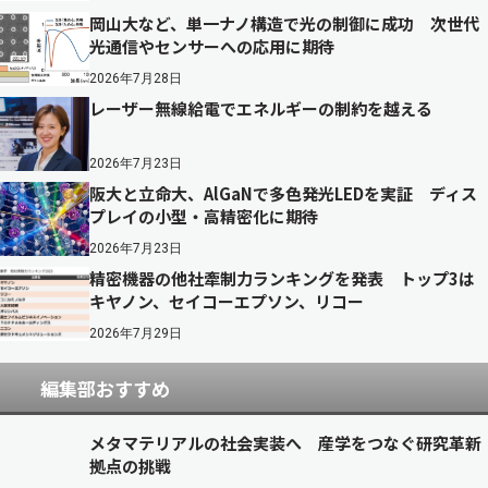
岡山大など、単一ナノ構造で光の制御に成功 次世代
光通信やセンサーへの応用に期待
2026年7月28日
レーザー無線給電でエネルギーの制約を越える
2026年7月23日
阪大と立命大、AlGaNで多色発光LEDを実証 ディス
プレイの小型・高精密化に期待
2026年7月23日
精密機器の他社牽制力ランキングを発表 トップ3は
キヤノン、セイコーエプソン、リコー
2026年7月29日
編集部おすすめ
メタマテリアルの社会実装へ 産学をつなぐ研究革新
拠点の挑戦