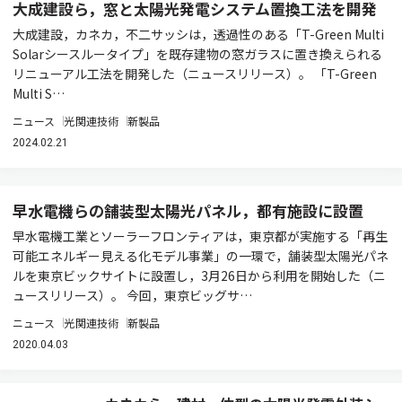
大成建設ら，窓と太陽光発電システム置換工法を開発
大成建設，カネカ，不二サッシは，透過性のある「T-Green Multi
Solarシースルータイプ」を既存建物の窓ガラスに置き換えられる
リニューアル工法を開発した（ニュースリリース）。 「T-Green
Multi S…
ニュース
光関連技術
新製品
2024.02.21
早水電機らの舗装型太陽光パネル，都有施設に設置
早水電機工業とソーラーフロンティアは，東京都が実施する「再生
可能エネルギー見える化モデル事業」の一環で，舗装型太陽光パネ
ルを東京ビックサイトに設置し，3月26日から利用を開始した（ニ
ュースリリース）。 今回，東京ビッグサ…
ニュース
光関連技術
新製品
2020.04.03