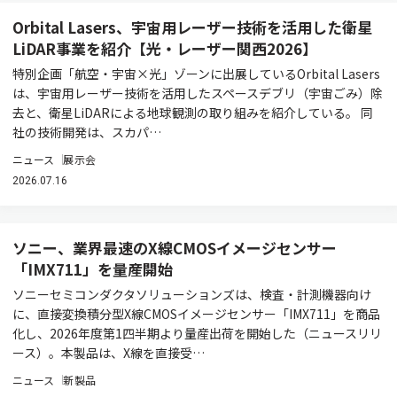
Orbital Lasers、宇宙用レーザー技術を活用した衛星
LiDAR事業を紹介【光・レーザー関西2026】
特別企画「航空・宇宙×光」ゾーンに出展しているOrbital Lasers
は、宇宙用レーザー技術を活用したスペースデブリ（宇宙ごみ）除
去と、衛星LiDARによる地球観測の取り組みを紹介している。 同
社の技術開発は、スカパ…
ニュース
展示会
2026.07.16
ソニー、業界最速のX線CMOSイメージセンサー
「IMX711」を量産開始
ソニーセミコンダクタソリューションズは、検査・計測機器向け
に、直接変換積分型X線CMOSイメージセンサー「IMX711」を商品
化し、2026年度第1四半期より量産出荷を開始した（ニュースリリ
ース）。本製品は、X線を直接受…
ニュース
新製品