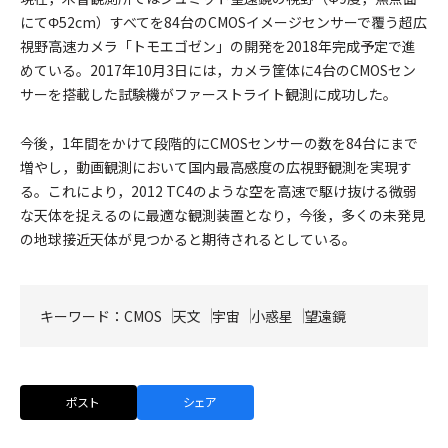
にてΦ52cm）すべてを84台のCMOSイメージセンサーで覆う超広
視野高速カメラ「トモエゴゼン」の開発を2018年完成予定で進
めている。2017年10月3日には，カメラ筐体に4台のCMOSセン
サーを搭載した試験機がファーストライト観測に成功した。
今後，1年間をかけて段階的にCMOSセンサーの数を84台にまで
増やし，動画観測において国内最高感度の広視野観測を実現す
る。これにより，2012 TC4のような空を高速で駆け抜ける微弱
な天体を捉えるのに最適な観測装置となり，今後，多くの未発見
の地球接近天体が見つかると期待されるとしている。
キーワード：
CMOS
天文
宇宙
小惑星
望遠鏡
ポスト
シェア