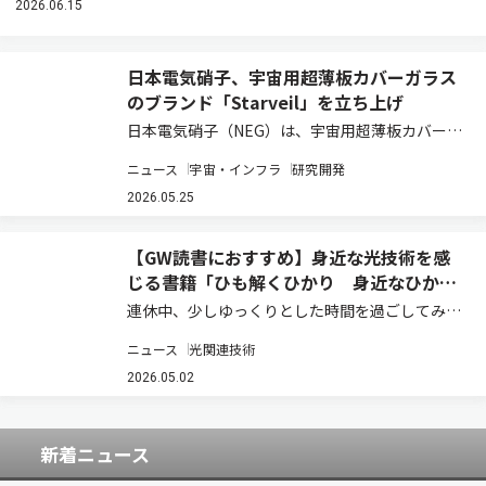
2026.06.15
日本電気硝子、宇宙用超薄板カバーガラス
のブランド「Starveil」を立ち上げ
日本電気硝子（NEG）は、宇宙用超薄板カバーガ
ラスの製品ブランド「Starveil（スターベイ
ニュース
宇宙・インフラ
研究開発
ル）」を立ち上げたと発表した（ニュースリリー
ス）。 Starveilは、人工衛星の太陽電池をはじ
2026.05.25
め、宇宙空間で使用される各種機…
【GW読書におすすめ】身近な光技術を感
じる書籍「ひも解くひかり 身近なひか
り」
連休中、少しゆっくりとした時間を過ごしてみて
はいかがだろうか。青い空、鏡に映る自分、写
ニュース
光関連技術
真、通信、生命の営み――私たちの身の回りには、あ
らゆるところに光がある。日常では当たり前に受
2026.05.02
け止めている現象も、その背後には反射、屈折…
新着ニュース