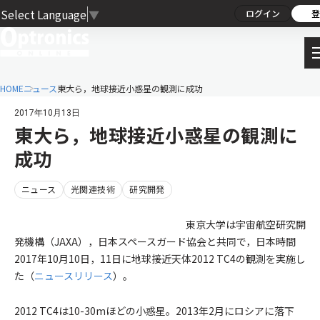
Select Language
▼
ログイン
登
HOME
ニュース
東大ら，地球接近小惑星の観測に成功
2017年10月13日
東大ら，地球接近小惑星の観測に
成功
ニュース
光関連技術
研究開発
東京大学は宇宙航空研究開
発機構（JAXA），日本スペースガード協会と共同で，日本時間
2017年10月10日，11日に地球接近天体2012 TC4の観測を実施し
た（
ニュースリリース
）。
2012 TC4は10-30mほどの小惑星。2013年2月にロシアに落下