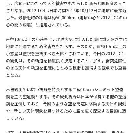
し，広範囲にわたって人的被害をもたらした隕石と同程度の大き
さとなる。2012 TC4は日本時間2017年10月12日に地球に最接近
した。最接近時の距離は約50,000km（地球中心と2012 TC4の中
心の間の距離）と推定されている。
直径10m以上の小惑星は，地球大気に突入した際に燃え尽きずに
地表に到達するため災害をもたらす。そのため，直径10m以上の
小惑星は監視を重視すべき天体とされている。今回の2012 TC4
の観測は，その軌道を精度良く決定することに加え，衝突危険性
のある天体の軌道を正確にもとめる技術を獲得する観点でも重要
となる。
木曽観測所は広い視野を特長とする口径105cmシュミット望遠
鏡を主力望遠鏡とする。その観測視野は日本が保有する他の望遠
鏡を圧倒しており，今回のような空を高速に移動する天体の観測
や，新しい天体現象を見つけるために空を広く探査する目的に適
している。
現在，木曽観測所ではシュミット望遠鏡の視野（Φ9度，焦点面