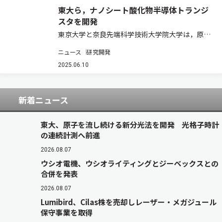
東大ら，ナノシート酸化物半導体トランジ
スタを開発
東京大学と奈良先端科学技術大学院大学は，原子
層堆積法を用いて結晶化した酸化物半導体を形成
ニュース
研究開発
する技術を開発し，トランジスタの高性能化と高
信頼性化を実現した（ニュースリリース）。 デー
2025.06.10
タセンターやIoTエッジデバイスをインフラ…
新着ニュース
東大、原子を流し続ける新分光法を開発 光格子時計
の連続計測へ前進
2026.08.07
ウシオ電機、ウシオライティングとジーベックスとの
合併を発表
2026.08.07
Lumibird、Cilas株を売却しレーザー・メガジュール
保守事業を取得