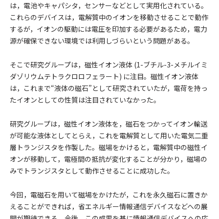
は，電池やキャパシタ，センサーなどとして実用化されている。
これらのデバイスは，電解質中のイオンを移動させることで動作
するが，イオンの駆動には電圧を印加する必要があるため，電力
源が確保できない環境では利用しづらいという問題がある。
そこで研究グループは，磁性イオン液体 (1-ブチル-3-メチルイミ
ダゾリウムテトラクロロフェラート) に注目。磁性イオン液体
は，これまで“液体の磁石”として研究されていたが，電荷を持っ
たイオンとしての性質は注目されていなかった。
研究グループは，磁性イオン液体を，磁石をつかってイオン輸送
が可能な液体としてとらえ，これを電解質として用いた電気二重
層トランジスタを作製した。磁場をかけると，電解質中の磁性イ
オンが移動して，電極間の抵抗が変化することが分かり，磁場の
みでトランジスタとして動作させることに成功した。
今回，電磁石を用いて磁場をかけたが，これを永久磁石に置きか
えることができれば，省エネルギー情報通信デバイスなどへの展
開が期待できる。今後，この成果を基に情報通信デバイスへの応