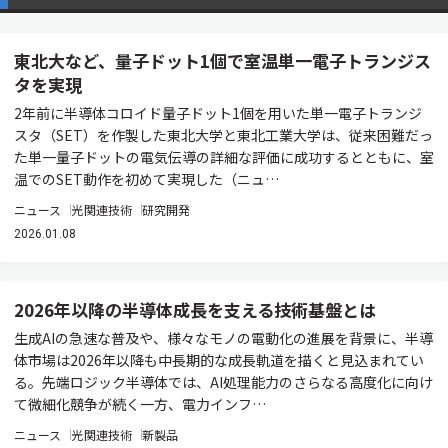
東北大など、量子ドット1個で室温単一電子トランジス
タを実現
2年前に半導体コロイド量子ドット1個を用いた単一電子トランジ
スタ（SET）を作製した東北大学と東北工業大学は、従来困難だっ
た単一量子ドットの電気伝導の詳細な評価に成功するとともに、室
温でのSET動作を初めて実現した（ニュ…
ニュース
光関連技術
研究開発
2026.01.08
2026年以降の半導体成長を支える技術基盤とは
生成AIの急速な普及や、様々なモノの電動化の進展を背景に、半導
体市場は2026年以降も中長期的な成長軌道を描くと見込まれてい
る。先端ロジック半導体では、AI処理能力のさらなる高度化に向け
て微細化競争が続く一方、電力インフ…
ニュース
光関連技術
新製品