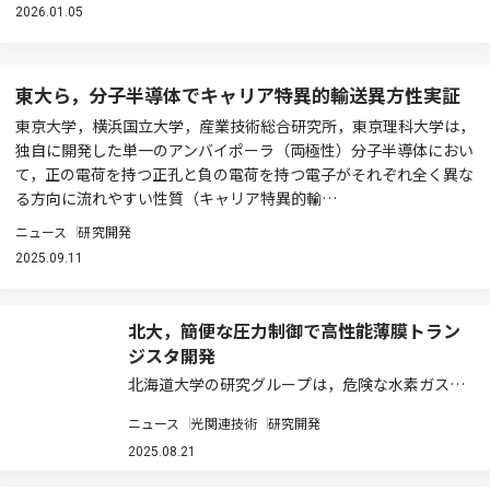
2026.01.05
東大ら，分子半導体でキャリア特異的輸送異方性実証
東京大学，横浜国立大学，産業技術総合研究所，東京理科大学は，
独自に開発した単一のアンバイポーラ（両極性）分子半導体におい
て，正の電荷を持つ正孔と負の電荷を持つ電子がそれぞれ全く異な
る方向に流れやすい性質（キャリア特異的輸…
ニュース
研究開発
2025.09.11
北大，簡便な圧力制御で高性能薄膜トラン
ジスタ開発
北海道大学の研究グループは，危険な水素ガスや
複雑な圧力制御を用いずに，電界効果移動度約
ニュース
光関連技術
研究開発
90cm2 /V·sの高性能薄膜トランジスタの開発に
成功した（ニュースリリース）。 近年，次世代デ
2025.08.21
ィスプレー用薄膜トランジスタとして，…