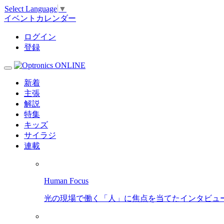
Select Language
▼
イベントカレンダー
ログイン
登録
新着
主張
解説
特集
キッズ
サイラジ
連載
Human Focus
光の現場で働く「人」に焦点を当てたインタビュ