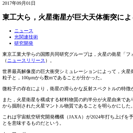
2017年09月01日
東工大ら，火星衛星が巨大天体衝突によ
ニュース
光関連技術
研究開発
東京工業大学らの国際共同研究グループは，火星の衛星「フ
（
ニュースリリース
）。
世界最高解像度の巨大衝突シミュレーションによって，火星衛
粒子と，100μmから数mであることが分かった。
微粒子の存在により，衛星の滑らかな反射スペクトルの特徴
また，火星衛星を構成する材料物質の約半分が火星由来であり
から掘削された火星マントル物質であることを明らかにした
これは宇宙航空研究開発機構（JAXA）が2024年打ち上
とを意味するものだという。