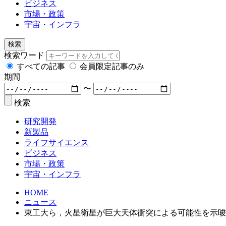
ビジネス
市場・政策
宇宙・インフラ
検索
検索ワード
すべての記事
会員限定記事のみ
期間
〜
検索
研究開発
新製品
ライフサイエンス
ビジネス
市場・政策
宇宙・インフラ
HOME
ニュース
東工大ら，火星衛星が巨大天体衝突による可能性を示唆