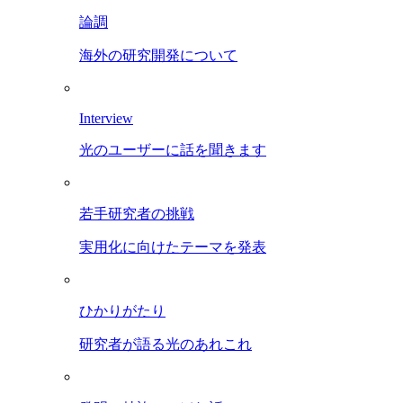
論調
海外の研究開発について
Interview
光のユーザーに話を聞きます
若手研究者の挑戦
実用化に向けたテーマを発表
ひかりがたり
研究者が語る光のあれこれ