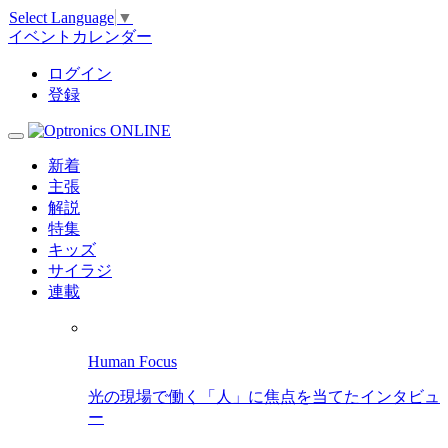
Select Language
▼
イベントカレンダー
ログイン
登録
新着
主張
解説
特集
キッズ
サイラジ
連載
Human Focus
光の現場で働く「人」に焦点を当てたインタビュ
ー