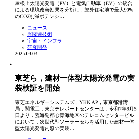
屋根上太陽光発電（PV）と電気自動車（EV）の統合
による環境改善効果を分析し，郊外住宅地で最大90%
のCO2削減ポテンシ…
ニュース
光関連技術
宇宙・インフラ
研究開発
2025.09.03
東芝ら，建材一体型太陽光発電の実
装検証を開始
東芝エネルギーシステムズ，YKK AP，東京都港湾
局，関電工，東京テレポートセンターは，令和7年8月5
日より，臨海副都心青海地区のテレコムセンタービル
において，次世代型ソーラーセルを活用した建材一体
型太陽光発電内窓の実装…