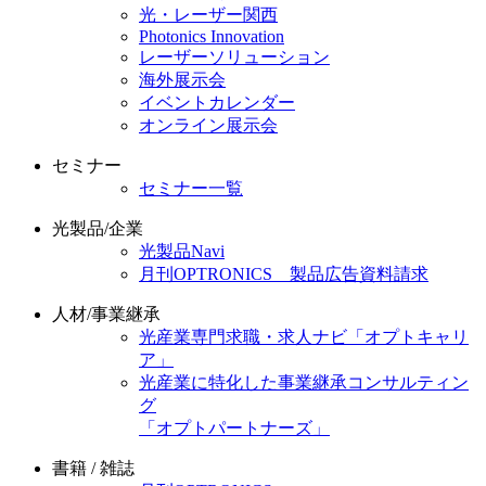
光・レーザー関西
Photonics Innovation
レーザーソリューション
海外展示会
イベントカレンダー
オンライン展示会
セミナー
セミナー一覧
光製品/企業
光製品Navi
月刊OPTRONICS 製品広告資料請求
人材/事業継承
光産業専門求職・求人ナビ「オプトキャリ
ア」
光産業に特化した事業継承コンサルティン
グ
「オプトパートナーズ」
書籍 / 雑誌