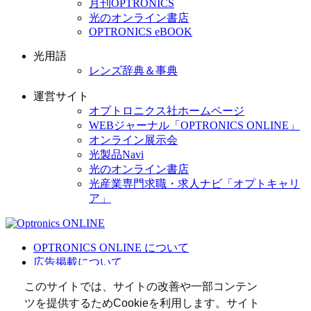
月刊OPTRONICS
光のオンライン書店
OPTRONICS eBOOK
光用語
レンズ辞典＆事典
運営サイト
オプトロニクス社ホームページ
WEBジャーナル「OPTRONICS ONLINE」
オンライン展示会
光製品Navi
光のオンライン書店
光産業専門求職・求人ナビ「オプトキャリ
ア」
OPTRONICS ONLINE について
広告掲載について
運営会社
このサイトでは、サイトの改善や一部コンテン
個人情報
ツを提供するためCookieを利用します。サイト
光関連リンク集