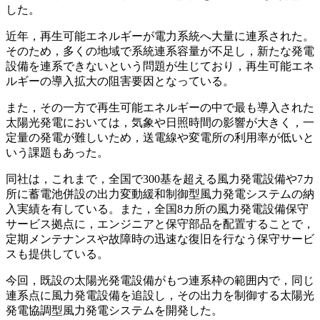
した。
近年，再生可能エネルギーが電力系統へ大量に連系された。
そのため，多くの地域で系統連系容量が不足し，新たな発電
設備を連系できないという問題が生じており，再生可能エネ
ルギーの導入拡大の阻害要因となっている。
また，その一方で再生可能エネルギーの中で最も導入された
太陽光発電においては，気象や日照時間の影響が大きく，一
定量の発電が難しいため，送電線や変電所の利用率が低いと
いう課題もあった。
同社は，これまで，全国で300基を超える風力発電設備や7カ
所に蓄電池併設の出力変動緩和制御型風力発電システムの納
入実績を有している。また，全国8カ所の風力発電設備保守
サービス拠点に，エンジニアと保守部品を配置することで，
定期メンテナンスや故障時の迅速な復旧を行なう保守サービ
スも提供している。
今回，既設の太陽光発電設備がもつ連系枠の範囲内で，同じ
連系点に風力発電設備を追設し，その出力を制御する太陽光
発電協調型風力発電システムを開発した。