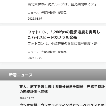
東北大学の研究グループは、露光期間中にフォト
ダイオード（PD）から溢れた光電荷を蓄積する
ニュース
光関連技術
新製品
横型オーバーフロー蓄積容量（LOFIC）を、画素
毎に2段設けてダイナミックレンジを拡大すると
2026.01.07
ともに、光量に応じて適切な信号を読み出す…
フォトロン、5,280fpsの撮影速度を実現し
たハイスピードカメラを発売
フォトロンは、小型軽量の筐体に高解像度・高感
度のイメージセンサーを搭載したハイスピードカ
ニュース
光関連技術
新製品
メラ「FASTCAM Mini W5/W2」を発売すると発表
した（製品ページ）。 「Mini W5」は、従来機種
2025.12.22
と比較しフルHD解像…
新着ニュース
東大、原子を流し続ける新分光法を開発 光格子時計
の連続計測へ前進
2026.08.07
ウシオ電機、ウシオライティングとジーベックスとの