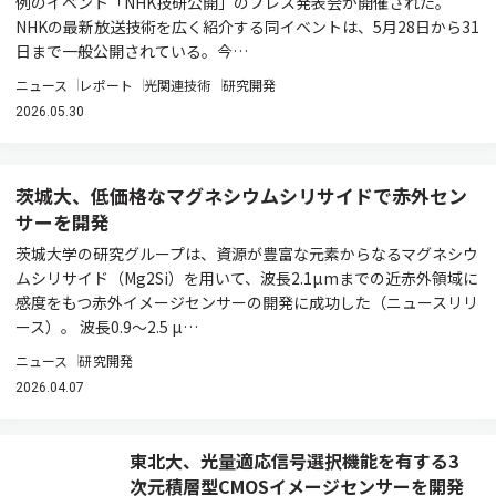
例のイベント「NHK技研公開」のプレス発表会が開催された。
NHKの最新放送技術を広く紹介する同イベントは、5月28日から31
日まで一般公開されている。今…
ニュース
レポート
光関連技術
研究開発
2026.05.30
茨城大、低価格なマグネシウムシリサイドで赤外セン
サーを開発
茨城大学の研究グループは、資源が豊富な元素からなるマグネシウ
ムシリサイド（Mg2Si）を用いて、波長2.1µmまでの近赤外領域に
感度をもつ赤外イメージセンサーの開発に成功した（ニュースリリ
ース）。 波長0.9～2.5 µ…
ニュース
研究開発
2026.04.07
東北大、光量適応信号選択機能を有する3
次元積層型CMOSイメージセンサーを開発