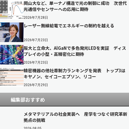
岡山大など、単一ナノ構造で光の制御に成功 次世代
光通信やセンサーへの応用に期待
2026年7月28日
レーザー無線給電でエネルギーの制約を越える
2026年7月23日
阪大と立命大、AlGaNで多色発光LEDを実証 ディス
プレイの小型・高精密化に期待
2026年7月23日
精密機器の他社牽制力ランキングを発表 トップ3は
キヤノン、セイコーエプソン、リコー
2026年7月29日
編集部おすすめ
メタマテリアルの社会実装へ 産学をつなぐ研究革新
拠点の挑戦
2026.08.05