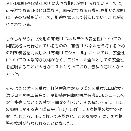
るLED照明や有機EL照明に大きな期待が寄せられている。特に，
点光源であるLEDとは異なる，面光源である有機ELを用いた照明
は，その特徴を活かして，用途を拡大して普及していくことが期
待されている。
しかしながら，照明用の有機ELパネル自体の安全性についての
国際規格は発行されているものの，有機ELパネルを点灯するため
の制御装置を内蔵した「有機ELモジュール」については，安全性
についての国際的な規格がなく，モジュール全体としての安全性
を証明することが大きなコストとなっており，普及の妨げとなっ
ていた。
そのような状況を受け，経済産業省からの委託を受けた山形大学
及び日本照明工業会が，制御装置内蔵照明用有機ELモジュールの
安全性等についての検討・開発を行ない，その成果を元に，IEC
の照明に関する専門委員会（IEC/TC34）に国際標準の策定を提
案したところ，IECにおいて承認され，この提案を元に，国際標
準の検討が行なわれることになった。