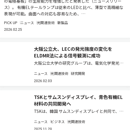
の電極基板」の生産能力を増強したと発表した（ニュースリリー
ス）。 有機ELテールランプは従来のLEDと比べ、薄型で高精細な
表現が可能。曲面への対応も容易なため、…
PICK UP
ニュース
光関連技術
新製品
2026.02.25
大阪公立大、LECの発光強度の変化を
ELDMR法による信号観測に成功
大阪公立大学の研究グループは、電気化学発光セ
ル（LEC）の発光強度の変化を磁気共鳴で検出す
ニュース
光関連技術
研究開発
るELDMR法を用いて信号の観測に成功し、その
起源が電子正孔対であることを実証した（ニュー
2026.02.03
スリリース）。 有機EL材料にイオン性物…
TSKとサムスンディスプレイ、青色有機EL
材料の共同開発へ
TSKは、韓国 サムスンディスプレイと共同で、青
色有機ELディスプレー材料の開発を本格的に推進
ニュース
ビジネス
光関連技術
すると発表した（ニュースリリース）。 有機EL
材料の合成には、これまで主にパラジウム触媒が
2025.11.20