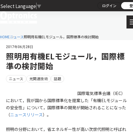
Select Language
▼
ログイン
登
HOME
ニュース
照明用有機ELモジュール，国際標準の検討開始
2017年06月28日
照明用有機ELモジュール，国際標
準の検討開始
ニュース
光関連技術
話題
国際電気標準会議（IEC）
において，我が国から国際標準化を提案した「有機ELモジュール
の安全性」について，国際標準の開発が開始されることになった
（
ニュースリリース
）。
照明の分野において，省エネルギー性が高い次世代照明と呼ばれ