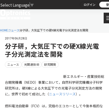
Select Language
▼
ログイン
登
HOME
ニュース
分子研，大気圧下での硬X線光電子分光測定法を開発
2017年06月28日
分子研，大気圧下での硬X線光電
子分光測定法を開発
ニュース
光関連技術
研究開発
新エネルギー・産業技術総
合開発機構（NEDO）事業において，自然科学研究機構分子科学
研究所は，硬X線による大気圧下での光電子分光測定方法の開発
に，世界で初めて成功した（
ニュースリリース
）。
燃料電池自動車（FCV）は，究極のエコカーとして今後本格的な