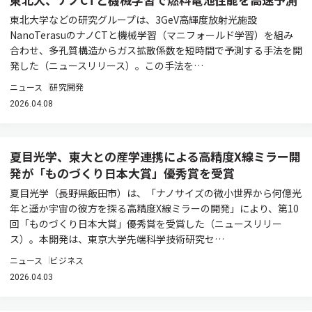
東北大学などの研究グループは、3GeV高輝度放射光施設
NanoTerasuのナノCTと機械学習（マニフォールド学習）を組み
合わせ、多孔質構造からガス拡散係数を短時間で予測する手法を開
発した（ニュースリリース）。この手法を…
ニュース
研究開発
2026.04.08
夏目光学、東大との産学連携による高精度X線ミラー開
発が「ものづくり日本大賞」優秀賞を受賞
夏目光学（長野県飯田市）は、「ナノサイズの微小世界から何億光
年と遥か宇宙の彼方を探る高精度X線ミラーの開発」により、第10
回「ものづくり日本大賞」優秀賞を受賞した（ニュースリリー
ス）。本開発は、東京大学先端科学技術研究セ…
ニュース
ビジネス
2026.04.03