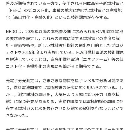
普及が期待されている一方で，使用される固体高分子形燃料電池
（PEFC）の低コスト化，車種の拡大に向けた燃料電池の高機能
化（高出力化・高耐久化）といった技術課題が存在する。
NEDOは，2025年以降の本格普及期に求められるFCV用燃料電池
の要求値を設定し，これらの達成に資する燃料電池の高度な解
析・評価技術や，新しい材料設計指針の創出を目的としたプロジ
ェクトを2015年度より実施している。FCV用燃料電池の技術課題
を解決していくことは，家庭用燃料電池（エネファーム）等の低
コスト化・高機能化の実現にも繋がると期待できる。
光電子分光測定は，さまざまな物質を原子レベルで分析可能であ
り，燃料電池開発では電極触媒の研究に広く用いられている。し
かし，測定試料の周囲を，大気圧より大幅に低い圧力（真空状
態）に保つ必要があるため，実動作環境では電極触媒の周囲に存
在する燃料ガスと水を共存させた状態での観測を行なうことがで
きなかった。
光電子分光測定は，試料から放出される電子のエネルギーを測定