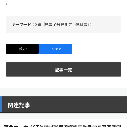
。
キーワード：
X線
光電子分光測定
燃料電池
ポスト
シェア
記事一覧
関連記事
東北大、ナノCTと機械学習で燃料電池性能を高速予測