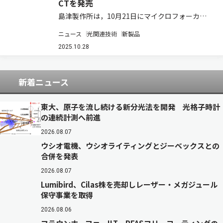
CTを発売
島津製作所は，10月21日にマイクロフォーカスX
線CTシステム「inspeXio 7000」を発売した（ニ
ニュース
光関連技術
新製品
ュースリリース）。希望販売価格は，1億1495万
円（税込み）。 マイクロフォーカスX線CTシステ
2025.10.28
ムは，X線を使って…
新着ニュース
東大、原子を流し続ける新分光法を開発 光格子時計
の連続計測へ前進
2026.08.07
ウシオ電機、ウシオライティングとジーベックスとの
合併を発表
2026.08.07
Lumibird、Cilas株を売却しレーザー・メガジュール
保守事業を取得
2026.08.06