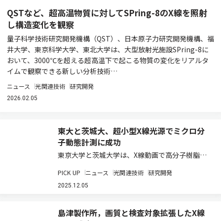
QSTなど、超高温物質に対してSPring-8のX線を照射
し構造変化を観察
量子科学技術研究開発機構（QST）、日本原子力研究開発機構、福
井大学、東京科学大学、東北大学は、大型放射光施設SPring-8に
おいて、3000℃を超える超高温下で起こる物質の変化をリアルタ
イムで観察できる新しい分析技術…
ニュース
光関連技術
研究開発
2026.02.05
東大と茨城大、超小型X線光源でミクロ分
子動態計測に成功
東京大学と茨城大学は、X線動画で高分子樹脂内
のミクロ分子運動を捉える新たな動態計測手法
PICK UP
ニュース
光関連技術
研究開発
「透過 X 線明滅法（TXB）」を開発した（ニュー
スリリース）。 X線透過像は臨床ではレントゲン
2025.12.05
検査として利用されているが、今まで実験…
島津製作所，画質と検査対象拡張したX線