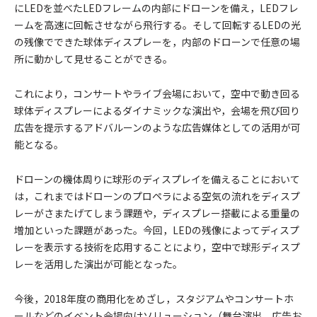
にLEDを並べたLEDフレームの内部にドローンを備え，LEDフレ
ームを高速に回転させながら飛行する。そして回転するLEDの光
の残像でできた球体ディスプレーを，内部のドローンで任意の場
所に動かして見せることができる。
これにより，コンサートやライブ会場において，空中で動き回る
球体ディスプレーによるダイナミックな演出や，会場を飛び回り
広告を提示するアドバルーンのような広告媒体としての活用が可
能となる。
ドローンの機体周りに球形のディスプレイを備えることにおいて
は，これまではドローンのプロペラによる空気の流れをディスプ
レーがさまたげてしまう課題や，ディスプレー搭載による重量の
増加といった課題があった。今回，LEDの残像によってディスプ
レーを表示する技術を応用することにより，空中で球形ディスプ
レーを活用した演出が可能となった。
今後，2018年度の商用化をめざし，スタジアムやコンサートホ
ールなどのイベント会場向けソリューション（舞台演出，広告お