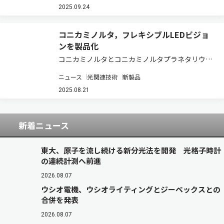
ス）。 近年，様々なイベントでドローンショーが
2025.09.24
利用されており，上空に映像を表示する技術に…
コニカミノルタ，フレキシブルLEDビジョ
ンを製品化
コニカミノルタとコニカミノルタプラネタリウム
は，圧倒的な没入感・臨場感を実現する独自の
ニュース
光関連技術
新製品
LEDシステムである「DYNAVISION-LED」のフレ
キシブルLEDカーブビジョンを，展示やエンタメ
2025.08.21
等のビジネス領域で本格参入する…
新着ニュース
東大、原子を流し続ける新分光法を開発 光格子時計
の連続計測へ前進
2026.08.07
ウシオ電機、ウシオライティングとジーベックスとの
合併を発表
2026.08.07