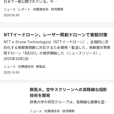
日まで一般公開されている。今…
ニュース
レポート
光関連技術
研究開発
2026.05.30
NTTイードローン，レーザー照射ドローンで害獣対策
NTT e-Drone Technologyは（NTTイードローン），全国的に深
刻化する鳥獣害問題に対応するため開発・製造した，鳥獣害対策専
用ドローン「BB102」の提供開始した（ニュースリリース）。
2025年10月1日…
ニュース
光関連技術
新製品
2025.10.03
群馬大，空中スクリーンへの高精細な投影
技術を開発
群馬大学の研究グループは，高精細な画像を空中
に映し出す空中ディスプレー技術である
ニュース
光関連技術
研究開発
「HoverCanvas」を開発した（ニュースリリー