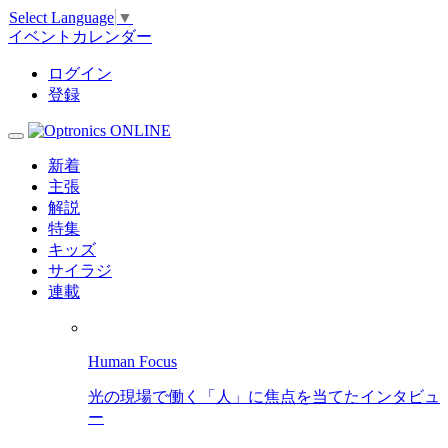
Select Language
▼
イベントカレンダー
ログイン
登録
新着
主張
解説
特集
キッズ
サイラジ
連載
Human Focus
光の現場で働く「人」に焦点を当てたインタビュ
ー