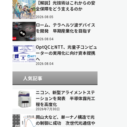
【解説】光技術はこれからの安
全保障をどう支えるのか
2026.08.05
ローム、テラヘルツ波デバイス
を開発 早期産業化を目指す
2026.08.04
OptQCとNTT、光量子コンピュ
ーターの実用化に向け資本提携
へ
2026.08.04
人気記事
ニコン、新型アライメントステ
ーションを発表 半導体露光工
程を高度化
2026年7月30日
岡山大など、単一ナノ構造で光
の制御に成功 次世代光通信や