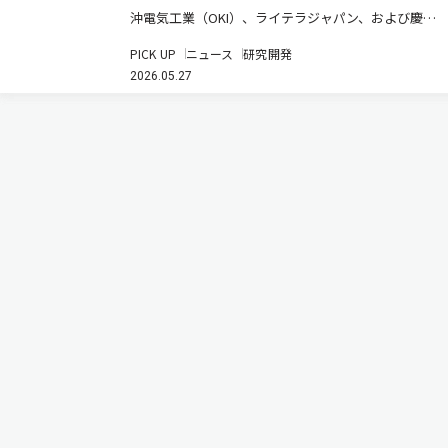
沖電気工業（OKI）、ライテラジャパン、および慶應
義塾は、空孔コア光ファイバー（HCF）を用いた次世
PICK UP
ニュース
研究開発
代光回線の実証において、1.26μmから1.58μmの広帯域
2026.05.27
波長多重信号による1芯双方向伝送に世界で初めて成
功した（ニュ…