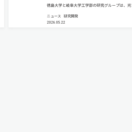
徳島大学と岐阜大学工学部の研究グループは、光
イバー接続マイクロ光コムを用いたテラヘルツ波
ニュース
研究開発
と多値変調技術を組み合わせたマイクロ光コム駆
2026.05.22
テラヘルツ通信システムを開発した（ニュースリ
ス）。 次世代移動通信システ…