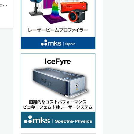
ファ
生成
動型
リー