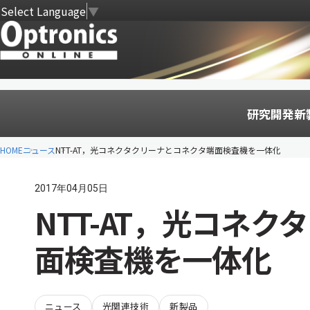
Select Language
▼
研究開発
新
HOME
ニュース
NTT-AT，光コネクタクリーナとコネクタ端面検査機を一体化
2017年04月05日
NTT-AT，光コネ
面検査機を一体化
ニュース
光関連技術
新製品