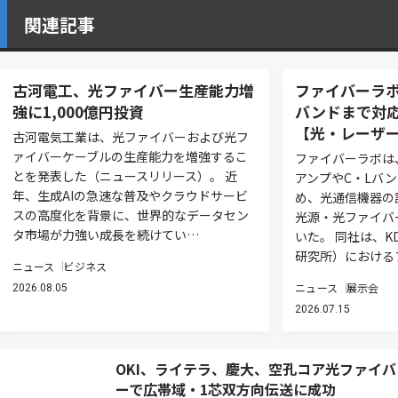
関連記事
古河電工、光ファイバー生産能力増
ファイバーラボ
強に1,000億円投資
バンドまで対
【光・レーザー
古河電気工業は、光ファイバーおよび光フ
ァイバーケーブルの生産能力を増強するこ
ファイバーラボは
とを発表した（ニュースリリース）。 近
アンプやC・Lバン
年、生成AIの急速な普及やクラウドサービ
め、光通信機器の
スの高度化を背景に、世界的なデータセン
光源・光ファイバ
タ市場が力強い成長を続けてい…
いた。 同社は、K
研究所）における
ニュース
ビジネス
ニュース
展示会
2026.08.05
2026.07.15
OKI、ライテラ、慶大、空孔コア光ファイバ
ーで広帯域・1芯双方向伝送に成功