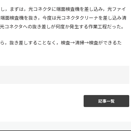
意し，まずは，光コネクタに端面検査機を差し込み，光ファイ
た端面検査機を抜き，今度は光コネクタクリーナを差し込み清
，光コネクタへの抜き差しが何度か発生する作業工程だった。
んだら，抜き差しすることなく，検査→清掃→検査ができるた
記事一覧