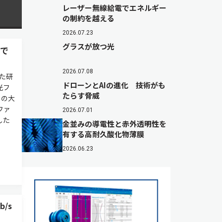
レーザー無線給電でエネルギー
の制約を越える
2026.07.23
グラスが放つ光
ーで
2026.07.08
た研
ドローンとAIの進化 技術がも
光フ
たらす脅威
トの大
ファ
2026.07.01
した
金並みの導電性と赤外透明性を
有する高耐久酸化物薄膜
2026.06.23
/s