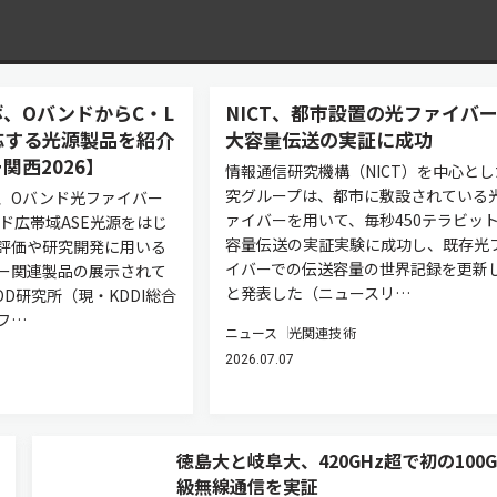
、OバンドからC・L
NICT、都市設置の光ファイバ
応する光源製品を紹介
大容量伝送の実証に成功
関西2026】
情報通信研究機構（NICT）を中心とし
究グループは、都市に敷設されている
、Oバンド光ファイバー
ァイバーを用いて、毎秒450テラビッ
ド広帯域ASE光源をはじ
容量伝送の実証実験に成功し、既存光
評価や研究開発に用いる
イバーでの伝送容量の世界記録を更新
ー関連製品の展示されて
と発表した（ニュースリ…
DD研究所（現・KDDI総合
フ…
ニュース
光関連技術
2026.07.07
徳島大と岐阜大、420GHz超で初の100Gb
級無線通信を実証