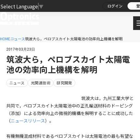
Select Language
▼
ログイン
登
HOME
ニュース
筑波大ら，ペロブスカイト太陽電池の効率向上機構を解明
2017年03月23日
筑波大ら，ペロブスカイト太陽電
池の効率向上機構を解明
ニュース
光関連技術
研究開発
筑波大は，九州工業大学と
共同で，ペロブスカイト太陽電池中の正孔輸送材料のドーピング
（添加）による効率向上の微視的機構を解明することに成功した
（
ニュースリリース
）。
有機無機混成材料であるペロブスカイトは太陽電池の最も有望な