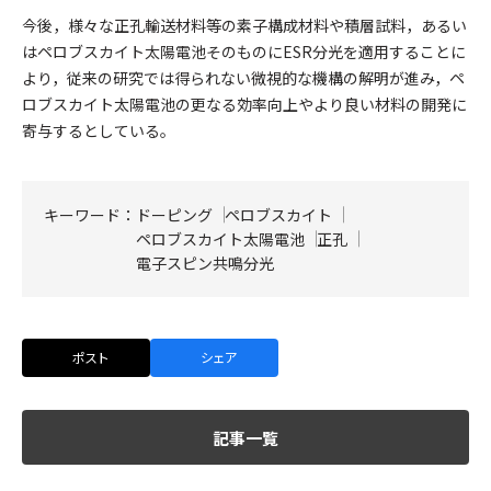
今後，様々な正孔輸送材料等の素子構成材料や積層試料，あるい
はペロブスカイト太陽電池そのものにESR分光を適用することに
より，従来の研究では得られない微視的な機構の解明が進み，ペ
ロブスカイト太陽電池の更なる効率向上やより良い材料の開発に
寄与するとしている。
キーワード：
ドーピング
ペロブスカイト
ペロブスカイト太陽電池
正孔
電子スピン共鳴分光
ポスト
シェア
記事一覧