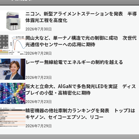
ニコン、新型アライメントステーションを発表 半導
体露光工程を高度化
2026年7月30日
岡山大など、単一ナノ構造で光の制御に成功 次世代
光通信やセンサーへの応用に期待
2026年7月28日
レーザー無線給電でエネルギーの制約を越える
2026年7月23日
阪大と立命大、AlGaNで多色発光LEDを実証 ディス
プレイの小型・高精密化に期待
2026年7月23日
精密機器の他社牽制力ランキングを発表 トップ3は
キヤノン、セイコーエプソン、リコー
2026年7月29日