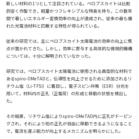
新しい材料の1つとして注目されている。ペロブスカイトは比較
的安く作製でき，軽量かつフレキシブルな特長を持ち，この数年
間で著しいエネルギー変換効率の向上が達成され，従来の最も優
れた光電池材料と匹敵する特性が得られている。
従来の研究では，主にペロブスカイト太陽電池の効率の向上に焦
点が置かれてきた。しかし，効率に寄与する具体的な微視的機構
については，十分に解明されていなかった。
研究では，ペロブスカイト太陽電池に使用される典型的な材料で
あるspiro-OMeTADと，伝導性を向上させるために添加されるリ
チウム塩（Li-TFSI）に着目し，電子スピン共鳴（ESR）分光を
用いて，材料内の正孔（正電荷）の形成と移動の状態を検出し
た。
その結果，リチウム塩によりspiro-OMeTAD内に正孔がドーピン
グされ，それにより他の正孔が自由に移動できるようになること
で，電流を運ぶ能力が向上するメカニズムを明らかにした。