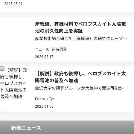
2026.05.01
産総研、有機材料でペロブスカイト太陽電
池の耐久性向上を実証
産業技術総合研究所（産総研）の研究グループ
は、一般販売されている有機材料を用い、ペロブ
ニュース
研究開発
スカイト太陽電池の耐熱性と屋外耐久性向上を実
証した（ニュースリリース）。 ペロブスカイト太
2026.03.17
陽電池の実用化においては、耐熱性の向上が課
題…
【解説】政府も後押し、ペロブスカイト太
陽電池の普及へ加速
金沢大学の研究グループが大気中で製造可能かつ
長寿命のペロブスカイト太陽電池の開発に成功し
Editor's Eye
た。従来のペロブスカイト太陽電池は高効率で軽
量・低コストといった利点がある一方、水分に弱
2026.01.06
く耐久性が不足するという課題があった。 今回…
新着ニュース