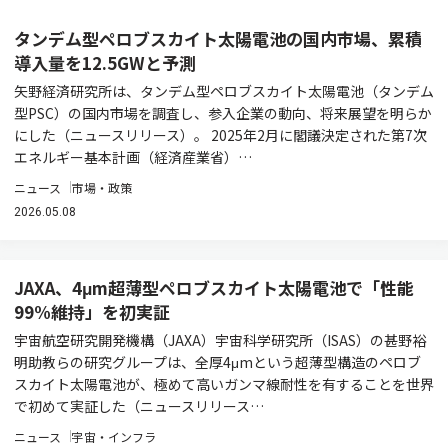
タンデム型ペロブスカイト太陽電池の国内市場、累積
導入量を12.5GWと予測
矢野経済研究所は、タンデム型ペロブスカイト太陽電池（タンデム
型PSC）の国内市場を調査し、参入企業の動向、将来展望を明らか
にした（ニュースリリース）。 2025年2月に閣議決定された第7次
エネルギー基本計画（経済産業省）…
ニュース
市場・政策
2026.05.08
JAXA、4μm超薄型ペロブスカイト太陽電池で「性能
99%維持」を初実証
宇宙航空研究開発機構（JAXA）宇宙科学研究所（ISAS）の甚野裕
明助教らの研究グループは、全厚4μmという超薄型構造のペロブ
スカイト太陽電池が、極めて高いガンマ線耐性を有することを世界
で初めて実証した（ニュースリリース…
ニュース
宇宙・インフラ