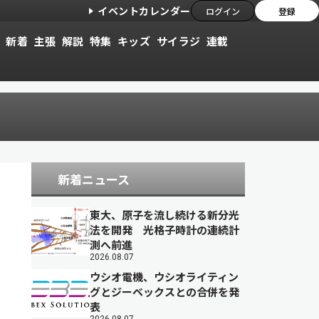
イベントカレンダー
ログイン
登録
新着
主張
解説
特集
キッズ
サイラジ
連載
新着ニュース
東大、原子を流し続ける新分光
法を開発 光格子時計の連続計
測へ前進
2026.08.07
ウシオ電機、ウシオライティン
グとジーベックスとの合併を発
表