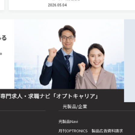
もある。植物の成長を支えているものの一つが「
2026.05.04
である。太陽光を受けた植物は、光合成によって
化炭素と水から糖やデンプン…
光製品/企業
光製品Navi
月刊OPTRONICS 製品広告資料請求