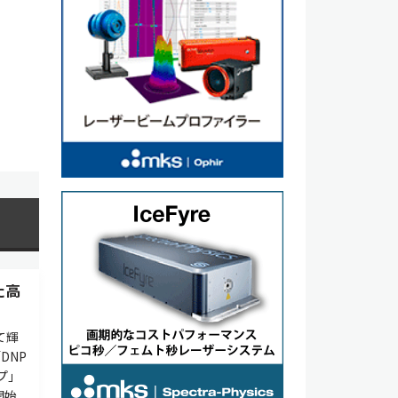
た高
て輝
DNP
プ」
開始