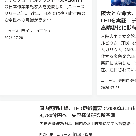
の日本作業本格参入を発表した（ニュース
阪大と立命大、
リリース）。 近年、日本では夜間走行時の
LEDを実証 
安全性への意識が高ま…
高精密化に期
ニュース
ライフサイエンス
大阪大学と立命館
2026.07.28
ルビウム（Tb）
ムガリウム（AlG
作する多色発光L
実証に成功した（
在、注目されてい
ニュース
光関連技
2026.07.23
国内照明市場、LED更新需要で2030年に1兆
3,280億円へ 矢野経済研究所予測
矢野経済研究所は、国内の照明市場に関する調査結果
を発表した（ニュースリリース）。2025年の国内照明
PICK UP
ニュース
市場・政策