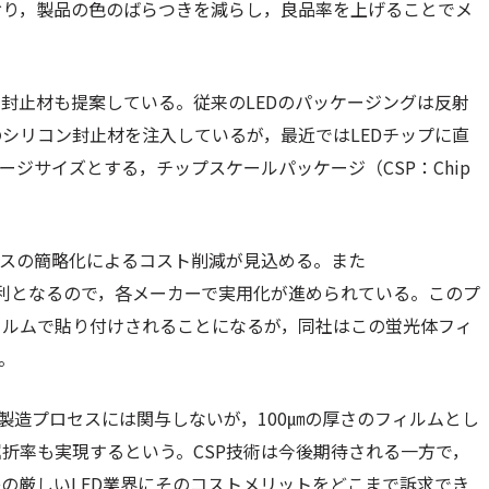
おり，製品の色のばらつきを減らし，良品率を上げることでメ
封止材も提案している。従来のLEDのパッケージングは反射
シリコン封止材を注入しているが，最近ではLEDチップに直
ージサイズとする，チップスケールパッケージ（CSP：Chip
セスの簡略化によるコスト削減が見込める。また
も有利となるので，各メーカーで実用化が進められている。このプ
ィルムで貼り付けされることになるが，同社はこの蛍光体フィ
。
製造プロセスには関与しないが，100㎛の厚さのフィルムとし
折率も実現するという。CSP技術は今後期待される一方で，
の厳しいLED業界にそのコストメリットをどこまで訴求でき