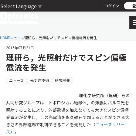
Select Language
▼
ログイン
登
HOME
ニュース
理研ら，光照射だけでスピン偏極電流を発生
2016年07月21日
理研ら，光照射だけでスピン偏極
電流を発生
ニュース
光関連技術
研究開発
理化学研究所（理研）らの
共同研究グループは「トポロジカル絶縁体」の薄膜にパルス光を
照射することにより，外部電場を加えなくても大きなスピン偏極
光電流が発生し，この光電流を永久磁石で加えることができる大
きさの外部磁場で制御できることを発見した（
ニュースリリー
ス
）。