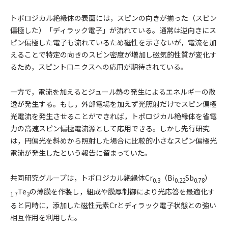
トポロジカル絶縁体の表面には，スピンの向きが揃った（スピン
偏極した）「ディラック電子」が流れている。通常は逆向きにス
ピン偏極した電子も流れているため磁性を示さないが，電流を加
えることで特定の向きのスピン密度が増加し磁気的性質が変化す
るため，スピントロニクスへの応用が期待されている。
一方で，電流を加えるとジュール熱の発生によるエネルギーの散
逸が発生する。もし，外部電場を加えず光照射だけでスピン偏極
光電流を発生させることができれば，トポロジカル絶縁体を省電
力の高速スピン偏極電流源として応用できる。しかし先行研究
は，円偏光を斜めから照射した場合に比較的小さなスピン偏極光
電流が発生したという報告に留まっていた。
共同研究グループは，トポロジカル絶縁体Cr
（Bi
Sb
）
0.3
0.22
0.78
Te
の薄膜を作製し，組成や膜厚制御により光応答を最適化す
1.7
3
ると同時に，添加した磁性元素Crとディラック電子状態との強い
相互作用を利用した。