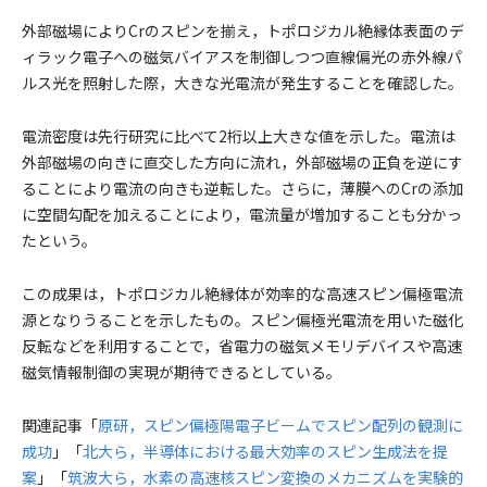
外部磁場によりCrのスピンを揃え，トポロジカル絶縁体表面のデ
ィラック電子への磁気バイアスを制御しつつ直線偏光の赤外線パ
ルス光を照射した際，大きな光電流が発生することを確認した。
電流密度は先行研究に比べて2桁以上大きな値を示した。電流は
外部磁場の向きに直交した方向に流れ，外部磁場の正負を逆にす
ることにより電流の向きも逆転した。さらに，薄膜へのCrの添加
に空間勾配を加えることにより，電流量が増加することも分かっ
たという。
この成果は，トポロジカル絶縁体が効率的な高速スピン偏極電流
源となりうることを示したもの。スピン偏極光電流を用いた磁化
反転などを利用することで，省電力の磁気メモリデバイスや高速
磁気情報制御の実現が期待できるとしている。
関連記事「
原研，スピン偏極陽電子ビームでスピン配列の観測に
成功
」「
北大ら，半導体における最大効率のスピン生成法を提
案
」「
筑波大ら，水素の高速核スピン変換のメカニズムを実験的