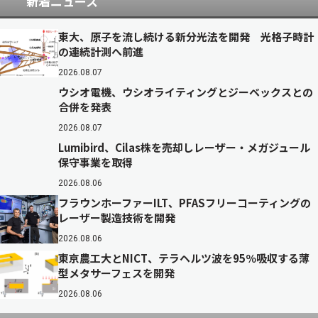
新着ニュース
東大、原子を流し続ける新分光法を開発 光格子時計
の連続計測へ前進
2026.08.07
ウシオ電機、ウシオライティングとジーベックスとの
合併を発表
2026.08.07
Lumibird、Cilas株を売却しレーザー・メガジュール
保守事業を取得
2026.08.06
フラウンホーファーILT、PFASフリーコーティングの
レーザー製造技術を開発
2026.08.06
東京農工大とNICT、テラヘルツ波を95％吸収する薄
型メタサーフェスを開発
2026.08.06