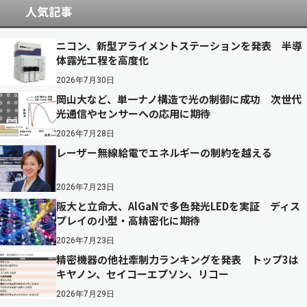
人気記事
ニコン、新型アライメントステーションを発表 半導
体露光工程を高度化
2026年7月30日
岡山大など、単一ナノ構造で光の制御に成功 次世代
光通信やセンサーへの応用に期待
2026年7月28日
レーザー無線給電でエネルギーの制約を越える
2026年7月23日
阪大と立命大、AlGaNで多色発光LEDを実証 ディス
プレイの小型・高精密化に期待
2026年7月23日
精密機器の他社牽制力ランキングを発表 トップ3は
キヤノン、セイコーエプソン、リコー
2026年7月29日