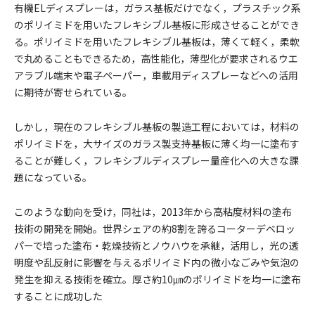
有機ELディスプレーは，ガラス基板だけでなく，プラスチック系
のポリイミドを用いたフレキシブル基板に形成させることができ
る。ポリイミドを用いたフレキシブル基板は，薄くて軽く，柔軟
で丸めることもできるため，高性能化，薄型化が要求されるウエ
アラブル端末や電子ペーパー，車載用ディスプレーなどへの活用
に期待が寄せられている。
しかし，現在のフレキシブル基板の製造工程においては，材料の
ポリイミドを，大サイズのガラス製支持基板に薄く均一に塗布す
ることが難しく，フレキシブルディスプレー量産化への大きな課
題になっている。
このような動向を受け，同社は，2013年から高粘度材料の塗布
技術の開発を開始。世界シェアの約8割を誇るコーターデベロッ
パーで培った塗布・乾燥技術とノウハウを承継，活用し，光の透
明度や乱反射に影響を与えるポリイミド内の微小なごみや気泡の
発生を抑える技術を確立。厚さ約10㎛のポリイミドを均一に塗布
することに成功した